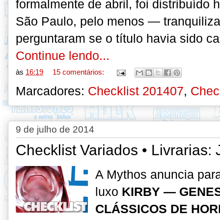
formalmente de abril, foi distribuído
São Paulo, pelo menos — tranquiliz
perguntaram se o título havia sido c
Continue lendo...
às
16:19
15 comentários:
Marcadores:
Checklist 201407
,
Check
9 de julho de 2014
Checklist Variados • Livrarias:
A Mythos anuncia para
luxo
KIRBY — GENES
CLÁSSICOS DE HOR