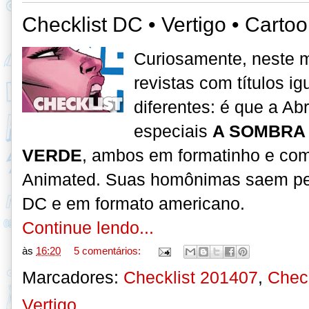
Checklist DC • Vertigo • Carto
Curiosamente, neste m
revistas
com títulos i
diferentes: é que a Ab
especiais
A SOMBRA
VERDE
, ambos em formatinho e com
Animated. Suas homônimas saem pela
DC e em formato americano.
Continue lendo...
às
16:20
5 comentários:
Marcadores:
Checklist 201407
,
Chec
Vertigo