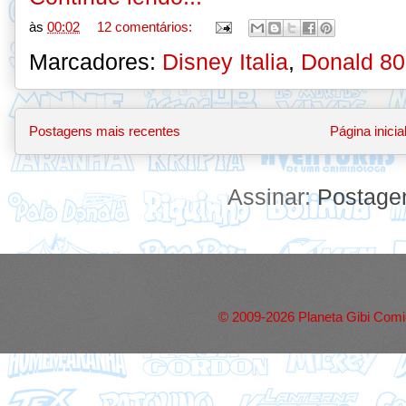
às
00:02
12 comentários:
Marcadores:
Disney Italia
,
Donald 80
Postagens mais recentes
Página inicia
Assinar:
Postage
© 2009-2026 Planeta Gibi Comic