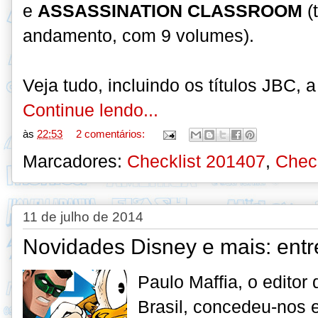
e
ASSASSINATION CLASSROOM
(
and
amento, com 9 volumes).
Veja tudo, incluindo os títulos JBC, a
Continue lendo...
às
22:53
2 comentários:
Marcadores:
Checklist 201407
,
Chec
11 de julho de 2014
Novidades Disney e mais: entr
Pa
ulo Maffia, o edito
Brasil, concedeu-nos e