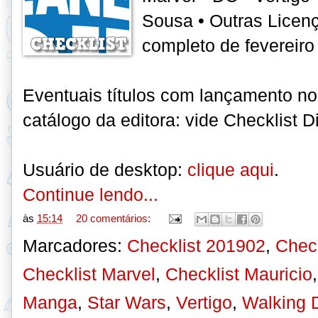
Sousa • Outras Licenç
completo de fevereir
Eventuais títulos com lançamento no
catálogo da editora: vide Checklist D
Usuário de desktop:
clique aqui
.
Continue lendo...
às
15:14
20 comentários:
Marcadores:
Checklist 201902
,
Chec
Checklist Marvel
,
Checklist Mauricio
Manga
,
Star Wars
,
Vertigo
,
Walking 