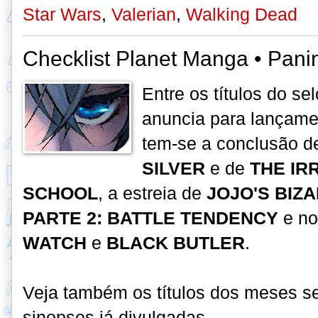
Star Wars
,
Valerian
,
Walking Dead
Checklist Planet Manga • Panin
Entre os títulos do s
anuncia para lançame
tem-se a conclusão d
SILVER
e de
THE IR
SCHOOL
, a estreia de
JOJO'S BIZ
PARTE 2: BATTLE TENDENCY
e n
WATCH
e
BLACK BUTLER
.
Veja também os títulos dos meses s
sinopses já divulgadas
.