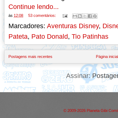
Continue lendo...
às
12:08
53 comentários:
Marcadores:
Aventuras Disney
,
Disn
Pateta
,
Pato Donald
,
Tio Patinhas
Postagens mais recentes
Página inicia
Assinar:
Postage
© 2009-2026 Planeta Gibi Comic