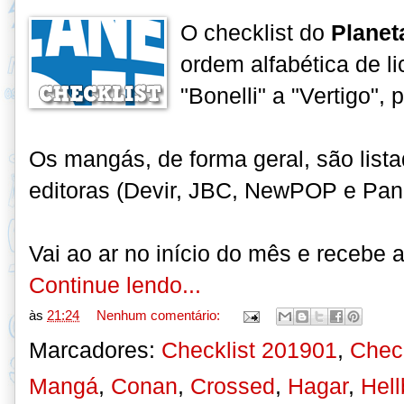
O checklist do
Planet
ordem alfabética de li
"Bonelli" a "Vertigo",
Os mangás, de forma geral, são lista
editoras (Devir, JBC, NewPOP e Pani
Vai ao ar no início do mês e recebe 
Continue lendo...
às
21:24
Nenhum comentário:
Marcadores:
Checklist 201901
,
Check
Mangá
,
Conan
,
Crossed
,
Hagar
,
Hell