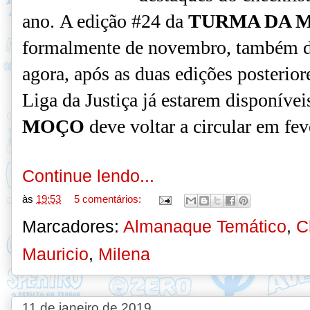
ano.
A edição #24 da
TURMA DA 
formalmente de novembro, também d
agora, após as duas edições posterio
Liga da Justiça já estarem disponívei
MOÇO
deve voltar a circular em fev
Continue lendo...
às
19:53
5 comentários:
Marcadores:
Almanaque Temático
,
C
Mauricio
,
Milena
11 de janeiro de 2019