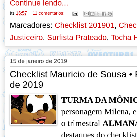
Continue lendo...
às
16:57
11 comentários:
Marcadores:
Checklist 201901
,
Check
Justiceiro
,
Surfista Prateado
,
Tocha 
15 de janeiro de 2019
Checklist Mauricio de Sousa • 
de 2019
TURMA DA MÔNI
personagem Milena, e
o
trimestral
ALMAN
destaques do checklis