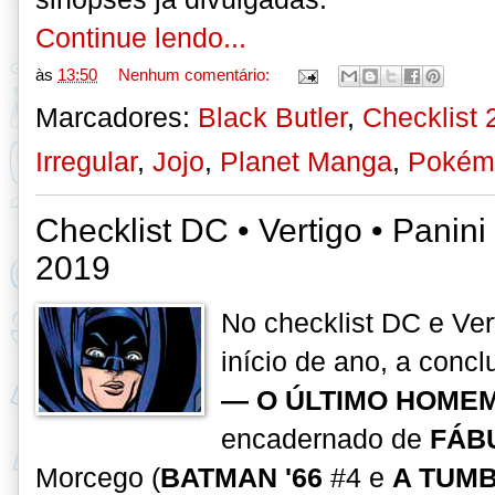
Continue lendo...
às
13:50
Nenhum comentário:
Marcadores:
Black Butler
,
Checklist
Irregular
,
Jojo
,
Planet Manga
,
Pokém
Checklist DC • Vertigo • Panin
2019
No checklist DC e Ver
início de ano, a conc
— O ÚLTIMO HOME
encadernado de
FÁB
Morcego (
BATMAN '66
#4 e
A TUMB