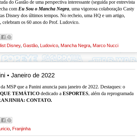
tuda do Gastão de uma perspectiva interessante (seguida por entrevista
fecha com
Eu Sou o Mancha Negra
, uma vigorosa colaboração Casty
tas Disney dos últimos tempos. No recheio, uma HQ e um artigo,
, celebram os 60 anos do Prof. Ludovico.
ist Disney
,
Gastão
,
Ludovico
,
Mancha Negra
,
Marco Nucci
ni • Janeiro de 2022
os da MSP que a Panini anuncia para janeiro de 2022. Destaques: o
QUE TEMÁTICO
dedicado a
ESPORTES
, além da reprogramada
RANJINHA: CONTATO.
ricio
,
Franjinha