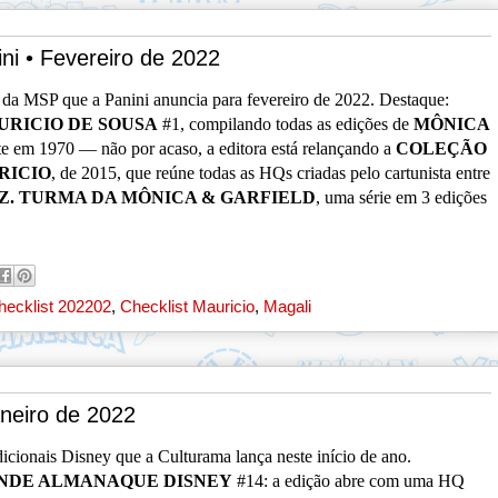
ni • Fevereiro de 2022
os da MSP que a Panini anuncia para fevereiro de 2022. Destaque:
URICIO DE SOUSA
#1, compilando todas as edições de
MÔNICA
te em 1970 — não por acaso, a editora está relançando a
COLEÇÃO
RICIO
, de 2015, que reúne todas as HQs criadas pelo cartunista entre
Z.
TURMA DA MÔNICA & GARFIELD
, uma série em 3 edições
.
hecklist 202202
,
Checklist Mauricio
,
Magali
aneiro de 2022
adicionais Disney que a Culturama lança neste início de ano.
NDE ALMANAQUE DISNEY
#14: a edição abre com uma HQ