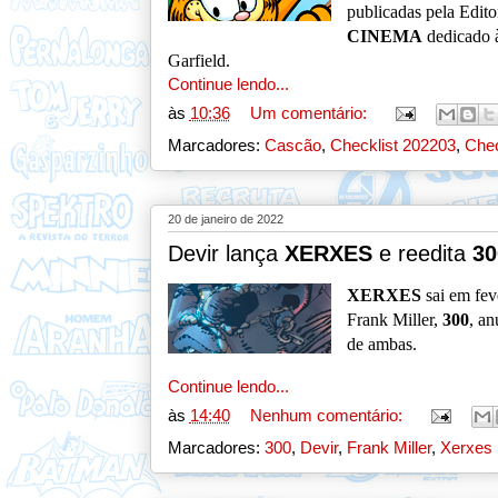
publicadas pela Edit
CINEMA
dedicado 
Garfield.
Continue lendo...
às
10:36
Um comentário:
Marcadores:
Cascão
,
Checklist 202203
,
Chec
20 de janeiro de 2022
Devir lança
XERXES
e reedita
30
XERXES
sai em fev
Frank Miller,
300
, an
de ambas.
Continue lendo...
às
14:40
Nenhum comentário:
Marcadores:
300
,
Devir
,
Frank Miller
,
Xerxes