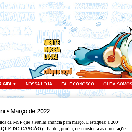
 GIBI ▼
NOSSA LOJA
FALE CONOSCO
QUEM SOMO
ini • Março de 2022
tulos da MSP que a Panini anuncia para março
. Destaques: a 200ª
QUE DO CASCÃO
(a Panini, porém, desconsidera as numerações