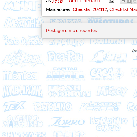
às
18:09
Um comentário:
Marcadores:
Checklist 202112
,
Checklist Mau
Postagens mais recentes
As