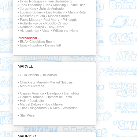
•
Irineu Rodrigues
•
Ivan Saidenberg
•
Jack Bradbury
•
Jack Manning
•
Jaime Diaz
•
Jorge Kato
•
Júlio de Andrade
•
Luciano Bottaro
•
Luiz Podavin
•
Marco Rota
•
Massimo De Vita
•
Moacir Soares
•
Paolo Mottura
•
Paul Murry
•
Primaggio
•
Roberto Fukue
•
Rodolfo Cimino
•
Romano Scarpa
•
Tony Strobl
•
Vic Lockman
•
Vicar
•
William van Horn
Internacional:
•
EUA
•
Checklists Boom!
•
Itália
•
Topolino
•
Disney Intl
MARVEL
•
Guia Planeta Gibi Marvel
•
Checklists Marvel
•
Marvel Notícias
•
Marvel Diversos
•
Capitão América
•
Deadpool
•
Demolidor
•
Homem-Aranha
•
Homem de Ferro
•
Hulk
•
Justiceiro
•
Marvel Deluxe
•
Nova Marvel
•
Thor
•
Vingadores
•
X-Men
•
Wolverine
•
Star Wars
MAURICIO