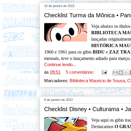
10 de janeiro de 2022
Checklist Turma da Mônica • Pani
V
e
ja abaixo os títul
BIBLIOTECA MA
lançadas originalmen
HISTÓRICA MAU
1960 e 1961 para os gibis
BIDU
e
ZAZ TRA
mensais, teve o lançamento adiado para março
Continue lendo...
às
09:51
5 comentários:
Marcadores:
Biblioteca Mauricio de Sousa
,
C
8 de janeiro de 2022
Checklist Disney • Culturama • J
V
eja aqui os gibis tr
Destacamos
O GRA