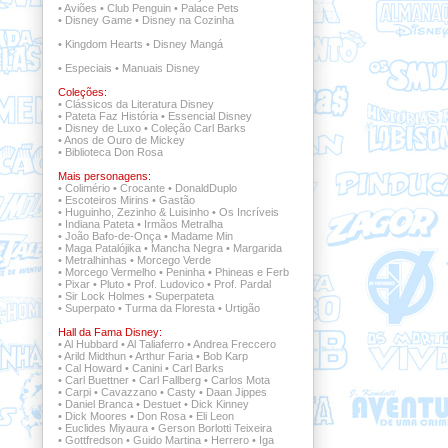
•
Aviões
•
Club Penguin
•
Palace Pets
•
Disney Game
•
Disney na Cozinha
•
Kingdom Hearts
•
Disney Mangá
•
Especiais
•
Manuais Disney
Coleções:
•
Clássicos da Literatura Disney
•
Pateta Faz História
•
Essencial Disney
•
Disney de Luxo
•
Coleção Carl Barks
•
Anos de Ouro de Mickey
•
Biblioteca Don Rosa
Mais personagens:
•
Colimério
•
Crocante
•
DonaldDuplo
•
Escoteiros Mirins
•
Gastão
•
Huguinho, Zezinho & Luisinho
•
Os Incríveis
•
Indiana Pateta
•
Irmãos Metralha
•
João Bafo-de-Onça
•
Madame Min
•
Maga Patalójika
•
Mancha Negra
•
Margarida
•
Metralhinhas
•
Morcego Verde
•
Morcego Vermelho
•
Peninha
•
Phineas e Ferb
•
Pixar
•
Pluto
•
Prof. Ludovico
•
Prof. Pardal
•
Sir Lock Holmes
•
Superpateta
•
Superpato
•
Turma da Floresta
•
Urtigão
Hall da Fama Disney:
•
Al Hubbard
•
Al Taliaferro
•
Andrea Freccero
•
Arild Midthun
•
Arthur Faria
•
Bob Karp
•
Cal Howard
•
Canini
•
Carl Barks
•
Carl Buettner
•
Carl Fallberg
•
Carlos Mota
•
Carpi
•
Cavazzano
•
Casty
•
Daan Jippes
•
Daniel Branca
•
Destuet
•
Dick Kinney
•
Dick Moores
•
Don Rosa
•
Eli Leon
•
Euclides Miyaura
•
Gerson Borlotti Teixeira
•
Gottfredson
•
Guido Martina
•
Herrero
•
Iga