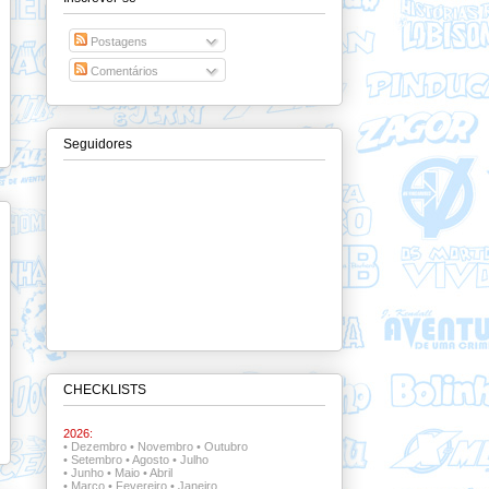
Postagens
Comentários
Seguidores
CHECKLISTS
2026:
•
Dezembro
•
Novembro
•
Outubro
•
Setembro
•
Agosto
•
Julho
•
Junho
•
Maio
•
Abril
•
Março
•
Fevereiro
•
Janeiro