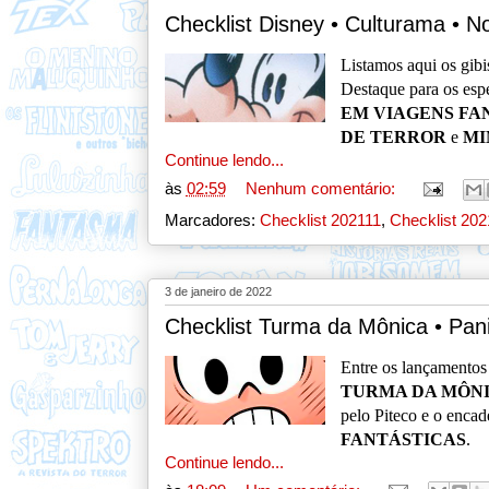
Checklist Disney • Culturama •
L
istamos aqui os gib
Destaque para os esp
EM VIAGENS FA
DE TERROR
e
MI
Continue lendo...
às
02:59
Nenhum comentário:
Marcadores:
Checklist 202111
,
Checklist 202
3 de janeiro de 2022
Checklist Turma da Mônica • Pan
Entre os lançamento
TURMA DA MÔNI
pelo Piteco e o enca
FANTÁSTICAS
.
Continue lendo...