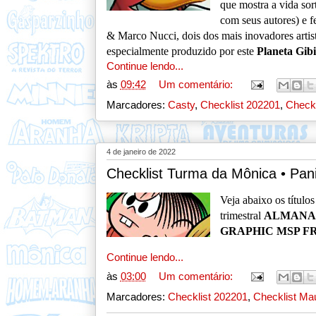
que mostra a vida sor
com seus autores) e 
& Marco Nucci, dois dos mais inovadores artis
especialmente produzido por este
Planeta Gibi
Continue lendo...
às
09:42
Um comentário:
Marcadores:
Casty
,
Checklist 202201
,
Checkl
4 de janeiro de 2022
Checklist Turma da Mônica • Pani
V
e
ja abaixo os títul
trimestral
ALMANA
GRAPHIC MSP F
Continue lendo...
às
03:00
Um comentário:
Marcadores:
Checklist 202201
,
Checklist Mau