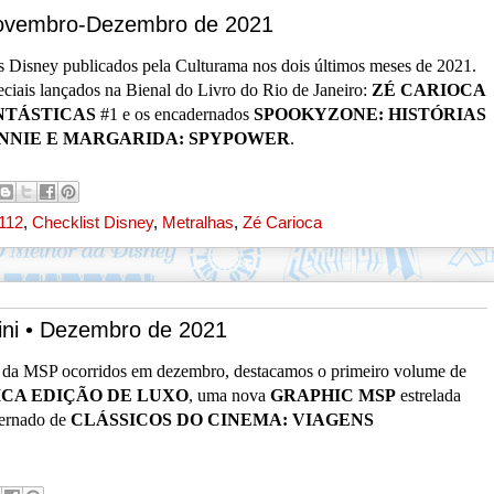
 Novembro-Dezembro de 2021
is Disney publicados pela Culturama nos dois últimos meses de 2021.
eciais lançados na Bienal do Livro do Rio de Janeiro:
ZÉ CARIOCA
NTÁSTICAS
#1 e os encadernados
SPOOKYZONE: HISTÓRIAS
NNIE E MARGARIDA: SPYPOWER
.
112
,
Checklist Disney
,
Metralhas
,
Zé Carioca
ini • Dezembro de 2021
s
da MSP ocorridos em dezembro, destacamos o primeiro volume de
CA EDIÇÃO DE LUXO
, uma nova
GRAPHIC MSP
estrelada
dernado de
CLÁSSICOS DO CINEMA: VIAGENS