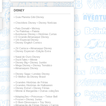
DISNEY
•
Guia Planeta Gibi Disney
•
Checklists Disney
•
Disney Notícias
•
Pato Donald
•
Mickey
•
Tio Patinhas
•
Pateta
•
Aventuras Disney
•
Histórias Curtas
•
O Grande Almanaque Disney
•
Um Especial Disney
•
Disney English Comics
•
Zé Carioca
•
Almanaque Disney
•
Disney Especial
•
Edição Extra
•
Natal de Ouro Disney
•
DuckTales
•
Minnie
•
Disney Big
•
Disney Jumbo
•
Mega Disney
•
Disney Temático
•
Almanaques Disney
•
Disney Saga
•
Lendas Disney
•
O Melhor da Disney Brasil
•
Grandes Histórias de Férias
•
Grandes Histórias de Halloween
•
Disney Extra!
•
Disney Férias
•
Minnie & Margarida
•
Outras coleções
•
Adaptações
•
Princesas
•
Tinker Bell
•
Frozen
•
Disney Junior
•
O Bom Dinossauro
•
Toy Story
•
Almanacão de Férias Disney
•
Carros