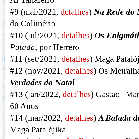
#9 (mai/2021,
detalhes
)
Na Rede do M
do Colimério
#10 (jul/2021,
detalhes
)
Os Enigmáti
Patada,
por Herrero
#11 (set/2021,
detalhes
)
Maga Patalój
#12 (nov/2021,
detalhes
)
Os Metralha
Verdades do Natal
#13 (jan/2022,
detalhes
)
Gastão | Man
60 Anos
#14 (mar/2022,
detalhes
)
A Balada d
Maga Patalójika