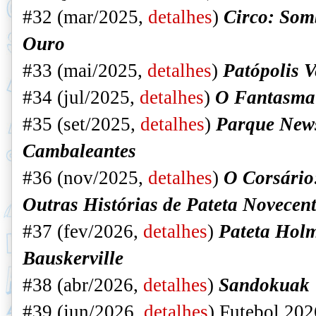
#32 (mar/2025,
detalhes
)
Circo: Som
Ouro
#33 (mai/2025,
detalhes
)
Patópolis 
#34 (jul/2025,
detalhes
)
O Fantasma
#35 (set/2025,
detalhes
)
Parque News
Cambaleantes
#36 (nov
/2025,
detalhes
)
O Corsário
Outras Histórias de Pateta Novecen
#37 (fev/2026,
detalhes
)
Pateta Holm
Bauskerville
#38 (abr/2026,
detalhes
)
Sandokuak
#39 (jun/2026,
detalhes
) Futebol 202