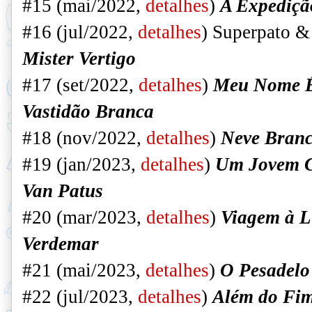
#15 (mai/2022,
detalhes
)
A Expediçã
#16 (jul/2022,
detalhes
) Superpato &
Mister Vertigo
#17 (set/2022,
detalhes
)
Meu Nome É
Vastidão Branca
#18 (nov/2022,
detalhes
)
Neve Bran
#19 (jan/2023,
detalhes
)
Um Jovem 
Van Patus
#20 (mar/2023,
detalhes
)
Viagem à 
Verdemar
#21 (mai/2023,
detalhes
)
O Pesadelo
#22 (jul/2023,
detalhes
)
Além do Fi