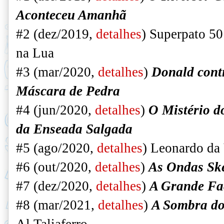
Aconteceu Amanhã
#2 (dez/2019,
detalhes
)
Superpato 50
na Lua
#3 (mar/2020,
detalhes
)
Donald cont
Máscara de Pedra
#4 (jun/2020,
detalhes
)
O Mistério 
da Enseada Salgada
#5 (ago/2020,
detalhes
)
Leonardo da 
#6 (out/2020,
detalhes
)
As Ondas Ske
#7 (dez/2020,
detalhes
)
A Grande Fa
#8 (mar/2021,
detalhes
)
A Sombra do
Al Taliaferro