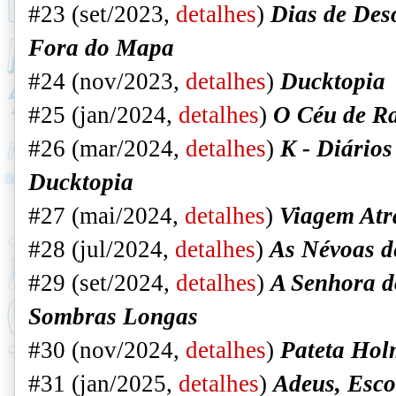
#23 (set/2023,
detalhes
)
Dias de Des
Fora do Mapa
#24 (nov/2023,
detalhes
)
Ducktopia
#25 (jan/2024,
detalhes
)
O Céu de R
#26 (mar/2024,
detalhes
)
K - Diários
Ducktopia
#27 (mai/2024,
detalhes
)
Viagem Atr
#28 (jul/2024,
detalhes
)
As Névoas d
#29 (set/2024,
detalhes
)
A Senhora d
Sombras Longas
#30 (nov/2024,
detalhes
)
Pateta Ho
#31 (jan/2025,
detalhes
)
Adeus, Esco