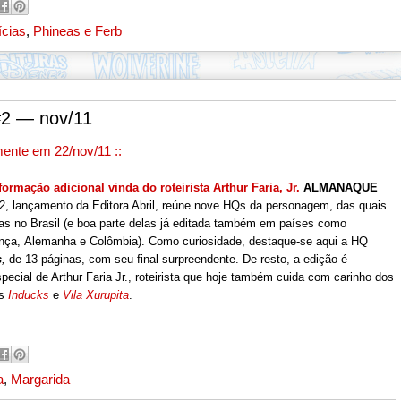
ícias
,
Phineas e Ferb
 — nov/11
mente em 22/nov/11 ::
rmação adicional vinda do roteirista Arthur Faria, Jr.
ALMANAQUE
2, lançamento da Editora Abril, reúne nove HQs da personagem, das quais
das no Brasil (e boa parte delas já editada também em países como
rança, Alemanha e
Colômbia). Como curiosidade, destaque-se aqui
a HQ
s
,
de 13 páginas, com seu final surpreendente. De resto, a edição é
ecial de Arthur Faria Jr., roteirista que hoje também cuida com carinho dos
es
Inducks
e
Vila Xurupita
.
a
,
Margarida