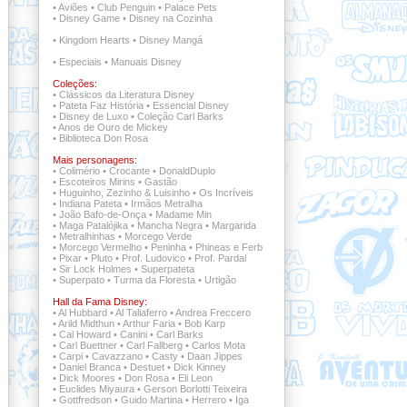
•
Aviões
•
Club Penguin
•
Palace Pets
•
Disney Game
•
Disney na Cozinha
•
Kingdom Hearts
•
Disney Mangá
•
Especiais
•
Manuais Disney
Coleções:
•
Clássicos da Literatura Disney
•
Pateta Faz História
•
Essencial Disney
•
Disney de Luxo
•
Coleção Carl Barks
•
Anos de Ouro de Mickey
•
Biblioteca Don Rosa
Mais personagens:
•
Colimério
•
Crocante
•
DonaldDuplo
•
Escoteiros Mirins
•
Gastão
•
Huguinho, Zezinho & Luisinho
•
Os Incríveis
•
Indiana Pateta
•
Irmãos Metralha
•
João Bafo-de-Onça
•
Madame Min
•
Maga Patalójika
•
Mancha Negra
•
Margarida
•
Metralhinhas
•
Morcego Verde
•
Morcego Vermelho
•
Peninha
•
Phineas e Ferb
•
Pixar
•
Pluto
•
Prof. Ludovico
•
Prof. Pardal
•
Sir Lock Holmes
•
Superpateta
•
Superpato
•
Turma da Floresta
•
Urtigão
Hall da Fama Disney:
•
Al Hubbard
•
Al Taliaferro
•
Andrea Freccero
•
Arild Midthun
•
Arthur Faria
•
Bob Karp
•
Cal Howard
•
Canini
•
Carl Barks
•
Carl Buettner
•
Carl Fallberg
•
Carlos Mota
•
Carpi
•
Cavazzano
•
Casty
•
Daan Jippes
•
Daniel Branca
•
Destuet
•
Dick Kinney
•
Dick Moores
•
Don Rosa
•
Eli Leon
•
Euclides Miyaura
•
Gerson Borlotti Teixeira
•
Gottfredson
•
Guido Martina
•
Herrero
•
Iga