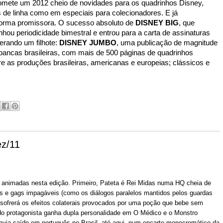
promete um 2012 cheio de novidades para os quadrinhos Disney,
s de linha como em especiais para colecionadores. E já
rma promissora. O sucesso absoluto de
DISNEY BIG
, que
hou periodicidade bimestral e entrou para a carta de assinaturas
gerando um filhote:
DISNEY JUMBO
, uma publicação de magnitude
 bancas brasileiras, com mais de 500 páginas de quadrinhos
re as produções brasileiras, americanas e europeias; clássicos e
z/11
 animadas nesta edição. Primeiro, Pateta é Rei Midas numa HQ cheia de
as e gags impagáveis (como os diálogos paralelos mantidos pelos guardas
e sofrerá os efeitos colaterais provocados por uma poção que bebe sem
ado protagonista ganha dupla personalidade em O Médico e o Monstro
avia saído em português no Brasil, até aqui, num encarte monocromático da