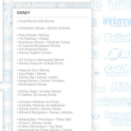
DISNEY
•
Guia Planeta Gibi Disney
•
Checklists Disney
•
Disney Notícias
•
Pato Donald
•
Mickey
•
Tio Patinhas
•
Pateta
•
Aventuras Disney
•
Histórias Curtas
•
O Grande Almanaque Disney
•
Um Especial Disney
•
Disney English Comics
•
Zé Carioca
•
Almanaque Disney
•
Disney Especial
•
Edição Extra
•
Natal de Ouro Disney
•
DuckTales
•
Minnie
•
Disney Big
•
Disney Jumbo
•
Mega Disney
•
Disney Temático
•
Almanaques Disney
•
Disney Saga
•
Lendas Disney
•
O Melhor da Disney Brasil
•
Grandes Histórias de Férias
•
Grandes Histórias de Halloween
•
Disney Extra!
•
Disney Férias
•
Minnie & Margarida
•
Outras coleções
•
Adaptações
•
Princesas
•
Tinker Bell
•
Frozen
•
Disney Junior
•
O Bom Dinossauro
•
Toy Story
•
Almanacão de Férias Disney
•
Carros