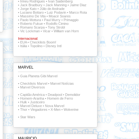
•
Irineu Rodrigues
•
Ivan Saidenberg
•
Jack Bradbury
•
Jack Manning
•
Jaime Diaz
•
Jorge Kato
•
Júlio de Andrade
•
Luciano Bottaro
•
Luiz Podavin
•
Marco Rota
•
Massimo De Vita
•
Moacir Soares
•
Paolo Mottura
•
Paul Murry
•
Primaggio
•
Roberto Fukue
•
Rodolfo Cimino
•
Romano Scarpa
•
Tony Strobl
•
Vic Lockman
•
Vicar
•
William van Horn
Internacional:
•
EUA
•
Checklists Boom!
•
Itália
•
Topolino
•
Disney Intl
MARVEL
•
Guia Planeta Gibi Marvel
•
Checklists Marvel
•
Marvel Notícias
•
Marvel Diversos
•
Capitão América
•
Deadpool
•
Demolidor
•
Homem-Aranha
•
Homem de Ferro
•
Hulk
•
Justiceiro
•
Marvel Deluxe
•
Nova Marvel
•
Thor
•
Vingadores
•
X-Men
•
Wolverine
•
Star Wars
MAURICIO