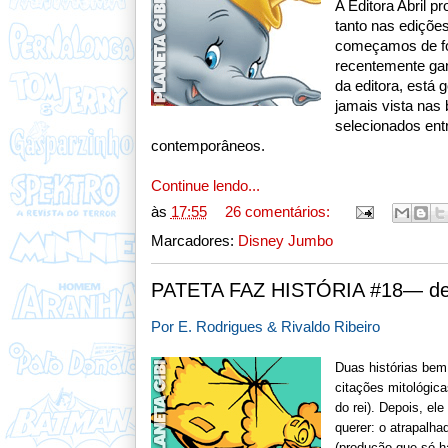
A Editora Abril 
tanto nas ediçõe
começamos de fo
recentemente gan
da editora, está 
jamais vista nas
selecionados ent
contemporâneos.
Continue lendo...
às
17:55
26 comentários:
Marcadores:
Disney Jumbo
PATETA FAZ HISTÓRIA #18— de
Por E. Rodrigues & Rivaldo Ribeiro
Duas histórias bem
citações mitológic
do rei). Depois, el
querer: o atrapalh
(produção que só h