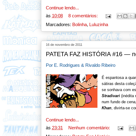
Continue lendo...
às
10:08
8 comentários:
Marcadores:
Bolinha
,
Luluzinha
16 de novembro de 2011
PATETA FAZ HISTÓRIA #16 — n
Por E. Rodrigues & Rivaldo Ribeiro
É espantosa a quan
sátiras desta coleç
se sonhava com ess
Stradivari
(inédita
num fundo de cena, 
Khan
, divirta-se 
Continue lendo...
às
23:31
Nenhum comentário: