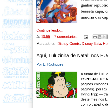
ganhar republic
beeeela capa, 
maioria das ca
Continue lendo...
às
19:55
7 comentários:
Marcadores:
Disney Comix
,
Disney Italia
,
Her
Aqui, Luluzinha de Natal; nos E
Por E. Rodrigues
A turma de Lulu 
ESPECIAL DE 
páginas colorida
páginas), por R$
Irving Tripp — tra
deste mês nos EU
com o trabalho de