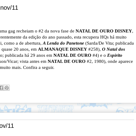
nov/11
uma gag recheiam o #2 da nova fase de
NATAL DE OURO DISNEY
,
erentemente da edição do ano passado, esta recupera HQs há muito
ui, como a de abertura,
A Lenda do Panetone
(Sarda/De Vita; publicada
á quase 20 anos, em
ALMANAQUE DISNEY
#258),
O Natal dos
o; publicada há 29 anos em
NATAL DE OURO
#4) e o
Espírito
son/
Vicar; vista antes em
NATAL DE OURO
#2, 1980), onde aparece
muito mais. Confira a seguir.
ov/11