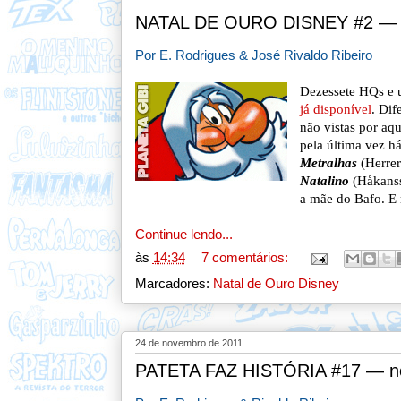
NATAL DE OURO DISNEY #2 — 
Por E. Rodrigues & José Rivaldo Ribeiro
Dezessete HQs e 
já disponível
. Dif
não vistas por aq
pela última vez h
Metralhas
(Herrer
Natalino
(
Håkans
a mãe do Bafo. E 
Continue lendo...
às
14:34
7 comentários:
Marcadores:
Natal de Ouro Disney
24 de novembro de 2011
PATETA FAZ HISTÓRIA #17 — n