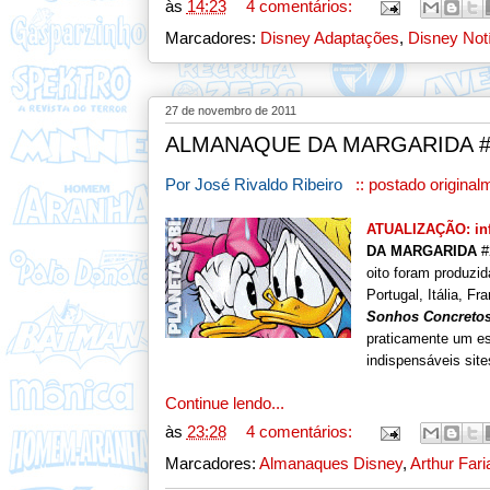
às
14:23
4 comentários:
Marcadores:
Disney Adaptações
,
Disney Not
27 de novembro de 2011
ALMANAQUE DA MARGARIDA #2
Por José Rivaldo Ribeiro
:: postado original
ATUALIZAÇÃO: info
DA MARGARIDA
#
oito foram produzi
Portugal, Itália, F
Sonhos
Concreto
praticamente um esp
indispensáveis sit
Continue lendo...
às
23:28
4 comentários:
Marcadores:
Almanaques Disney
,
Arthur Fari