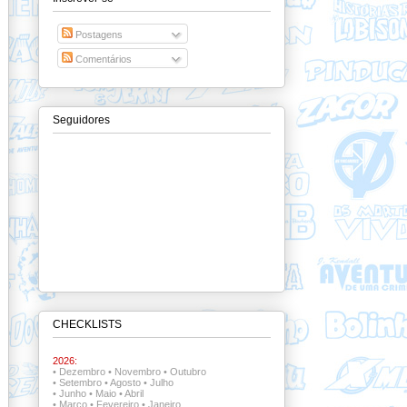
Postagens
Comentários
Seguidores
CHECKLISTS
2026:
•
Dezembro
•
Novembro
•
Outubro
•
Setembro
•
Agosto
•
Julho
•
Junho
•
Maio
•
Abril
•
Março
•
Fevereiro
•
Janeiro