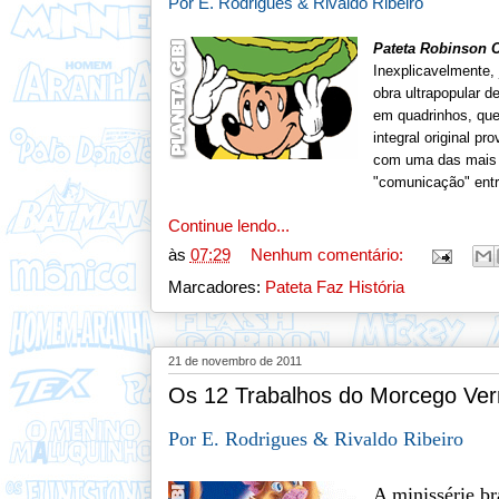
Por E. Rodrigues & Rivaldo Ribeiro
Pateta Robinson 
Inexplicavelmente,
obra ultrapopular 
em quadrinhos, que
integral original p
com uma das mais es
"comunicação" ent
Continue lendo...
às
07:29
Nenhum comentário:
Marcadores:
Pateta Faz História
21 de novembro de 2011
Os 12 Trabalhos do Morcego Verm
Por E. Rodrigues & Rivaldo Ribeiro
A minissérie br