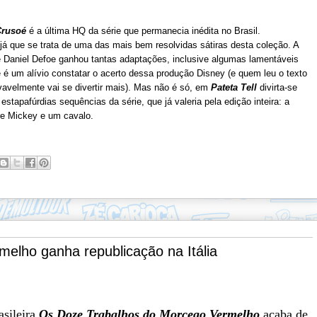
Crusoé
é a última HQ da série que permanecia inédita no Brasil.
 já que se trata de uma das mais bem resolvidas sátiras desta coleção
. A
de Daniel Defoe ganhou tantas adaptações, inclusive algumas lamentáveis
 é um alívio constatar o acerto dessa produção Disney (e quem leu o texto
rovavelmente vai se divertir mais). Mas não é só, em
Pateta Tell
divirta-se
tapafúrdias sequências da série, que já valeria pela edição inteira: a
re Mickey e um cavalo.
elho ganha republicação na Itália
asileira
Os Doze Trabalhos do Morcego Vermelho
acaba de