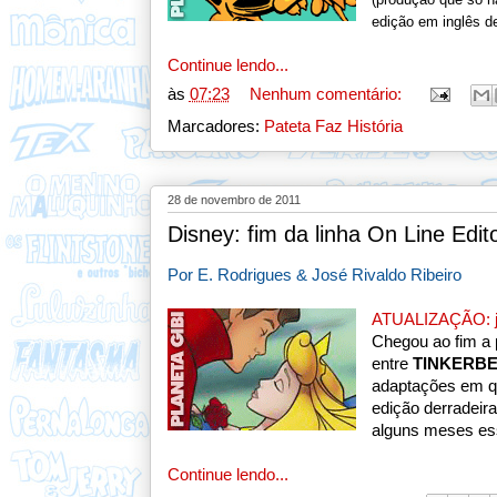
edição em inglês d
Continue lendo...
às
07:23
Nenhum comentário:
Marcadores:
Pateta Faz História
28 de novembro de 2011
Disney: fim da linha On Line Edit
Por E. Rodrigues & José Rivaldo Ribeiro
ATUALIZAÇÃO: já 
Chegou ao fim a 
entre
TINKERB
adaptações em q
edição derradeira
alguns meses ess
Continue lendo...