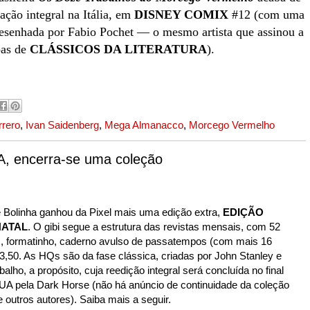
ação integral na Itália, em
DISNEY COMIX
#12 (com uma
desenhada por Fabio Pochet — o mesmo artista que assinou a
pas de
CLÁSSICOS DA LITERATURA
).
rero
,
Ivan Saidenberg
,
Mega Almanacco
,
Morcego Vermelho
UA, encerra-se uma coleção
e Bolinha ganhou da Pixel mais uma edição extra,
EDIÇÃO
NATAL
. O gibi segue a estrutura das revistas mensais, com 52
s, formatinho, caderno avulso de passatempos (com mais 16
 3,50. As HQs são da fase clássica, criadas por John Stanley e
balho, a propósito, cuja reedição integral será concluída no final
A pela Dark Horse (não há anúncio de continuidade da coleção
 outros autores). Saiba mais a seguir.