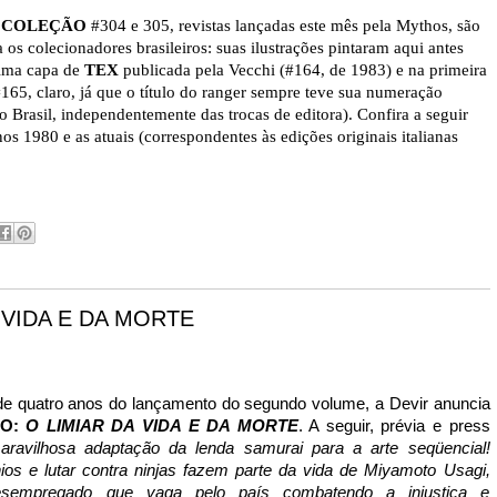
 COLEÇÃO
#304 e 305, revistas lançadas este mês pela Mythos, são
os colecionadores brasileiros: suas ilustrações pintaram aqui antes
tima capa de
TEX
publicada
pela Vecchi (#164, de 1983) e na primeira
#165, claro, já que o título do ranger sempre teve sua numeração
o Brasil, independentemente das trocas de editora). Confira a seguir
os 1980 e as atuais (correspondentes às edições originais italianas
 VIDA E DA MORTE
e quatro anos do lançamento do segundo volume, a Devir anuncia
BO:
O LIMIAR DA VIDA E DA MORTE
. A seguir, prévia e press
avilhosa adaptação da lenda samurai para a arte seqüencial!
os e lutar contra ninjas fazem parte da vida de Miyamoto Usagi,
sempregado que vaga pelo país combatendo a injustiça e