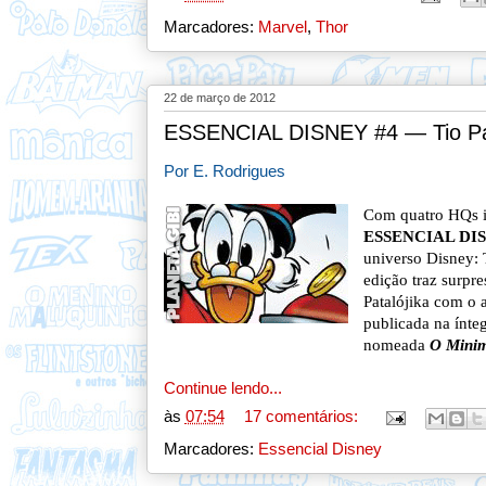
Marcadores:
Marvel
,
Thor
22 de março de 2012
ESSENCIAL DISNEY #4 — Tio Pa
Por E. Rodrigues
Com quatro HQs in
ESSENCIAL DI
universo Disney:
edição traz surpr
Patalójika com o 
publicada na ínte
nomeada
O Minim
Continue lendo...
às
07:54
17 comentários:
Marcadores:
Essencial Disney