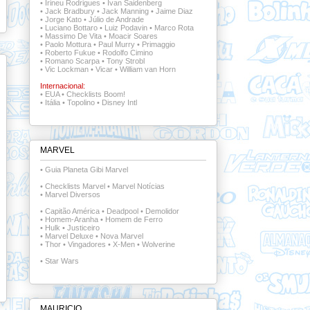
•
Irineu Rodrigues
•
Ivan Saidenberg
•
Jack Bradbury
•
Jack Manning
•
Jaime Diaz
•
Jorge Kato
•
Júlio de Andrade
•
Luciano Bottaro
•
Luiz Podavin
•
Marco Rota
•
Massimo De Vita
•
Moacir Soares
•
Paolo Mottura
•
Paul Murry
•
Primaggio
•
Roberto Fukue
•
Rodolfo Cimino
•
Romano Scarpa
•
Tony Strobl
•
Vic Lockman
•
Vicar
•
William van Horn
Internacional:
•
EUA
•
Checklists Boom!
•
Itália
•
Topolino
•
Disney Intl
MARVEL
•
Guia Planeta Gibi Marvel
•
Checklists Marvel
•
Marvel Notícias
•
Marvel Diversos
•
Capitão América
•
Deadpool
•
Demolidor
•
Homem-Aranha
•
Homem de Ferro
•
Hulk
•
Justiceiro
•
Marvel Deluxe
•
Nova Marvel
•
Thor
•
Vingadores
•
X-Men
•
Wolverine
•
Star Wars
MAURICIO