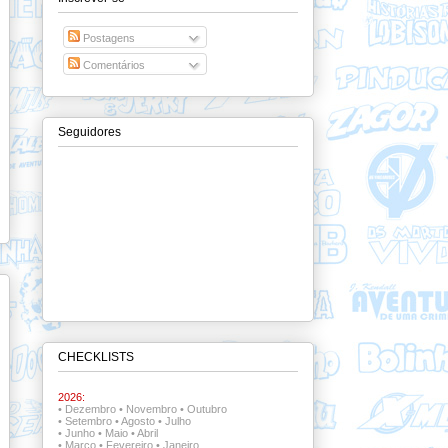
Postagens
Comentários
Seguidores
CHECKLISTS
2026:
•
Dezembro
•
Novembro
•
Outubro
•
Setembro
•
Agosto
•
Julho
•
Junho
•
Maio
•
Abril
•
Março
•
Fevereiro
•
Janeiro