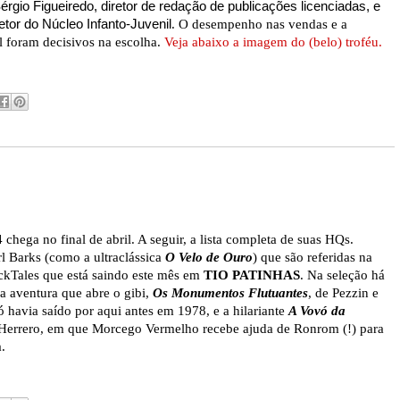
rgio Figueiredo,
diretor de redação de publicações licenciadas, e
etor do Núcleo Infanto-Juvenil
. O desempenho nas vendas e a
al foram decisivos na escolha.
Veja abaixo a imagem do (belo) troféu.
chega no final de abril. A seguir, a lista completa de suas HQs.
l Barks (como a ultraclássica
O Velo de Ouro
) que são referidas na
ckTales que está saindo este mês em
TIO PATINHAS
. Na seleção há
a aventura que abre o gibi,
Os Monumentos Flutuantes
, de Pezzin e
 havia saído por aqui antes em 1978, e a hilariante
A Vovó da
 Herrero, em que Morcego Vermelho recebe ajuda de Ronrom (!) para
.