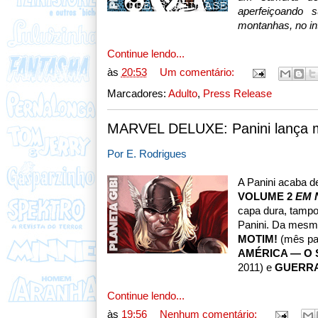
aperfeiçoando s
montanhas, no int
Continue lendo...
às
20:53
Um comentário:
Marcadores:
Adulto
,
Press Release
MARVEL DELUXE: Panini lança m
Por E. Rodrigues
A Panini acaba d
VOLUME 2
EM 
capa dura, tampo
Panini. Da mesm
MOTIM!
(mês pa
AMÉRICA — O
2011) e
GUERRA
Continue lendo...
às
19:56
Nenhum comentário: