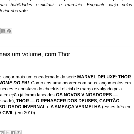
uas habilidades espirituais e marciais. Enquanto viaja pelas
erior dos vales...
ais um volume, com Thor
e lançar mais um encadernado da série
MARVEL DELUXE
:
THOR
NOME DO PAI
. Como costuma ocorrer com seus lançamentos em
uco este constava do checklist oficial de março divulgado pela
a coleção já foram lançados
OS NOVOS VINGADORES —
ssado),
THOR — O RENASCER DOS DEUSES
,
CAPITÃO
 SOLDADO INVERNAL
e
A AMEAÇA VERMELHA
(esses três em
 CIVIL
(em 2010).