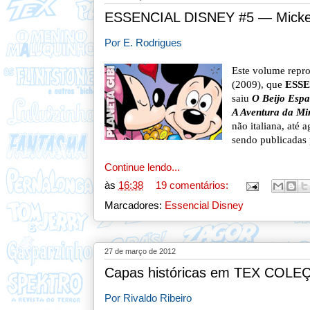
ESSENCIAL DISNEY #5 — Mickey
Por E. Rodrigues
Este volume repro
(2009), que
ESS
saiu
O Beijo Espa
A Aventura da Mi
não italiana, até 
sendo publicadas 
Continue lendo...
às
16:38
19 comentários:
Marcadores:
Essencial Disney
27 de março de 2012
Capas históricas em TEX COLE
Por Rivaldo Ribeiro