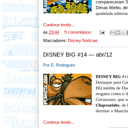
compareceram Sé
Dimas Mietto, dir
qualidade editori
Continue lendo...
às
23:44
9 comentários:
Marcadores:
Disney Notícias
DISNEY BIG #14 — abr/12
Por E. Rodrigues
DISNEY BIG
#14 
Destaque para Car
HQ inédita de Du
resgates como o d
Cavazzano, que só
Chapeuzinho
, de
derrotar o Mancha
Continue lendo...