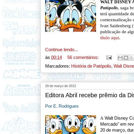
WALT DISNEY
Patópolis
, saga br
terá quantidade d
contextualização d
Ivan Saidenberg (
publicação de alg
título aqui
.
Continue lendo...
às
00:14
56 comentários:
Marcadores:
História de Patópolis
,
Walt Disn
29 de março de 2012
Editora Abril recebe prêmio da D
Por E. Rodrigues
A
Walt Disney Co
Mercado"
em revi
20 de março, dura