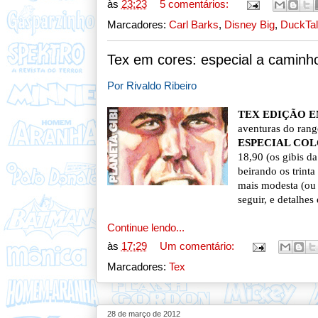
às
23:23
5 comentários:
Marcadores:
Carl Barks
,
Disney Big
,
DuckTa
Tex em cores: especial a caminh
Por Rivaldo Ribeiro
TEX EDIÇÃO 
aventuras do rang
ESPECIAL CO
18,90 (os gibis d
beirando os trint
mais modesta (ou 
seguir, e detalhes
Continue lendo...
às
17:29
Um comentário:
Marcadores:
Tex
28 de março de 2012