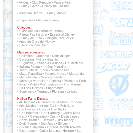
•
Aviões
•
Club Penguin
•
Palace Pets
•
Disney Game
•
Disney na Cozinha
•
Kingdom Hearts
•
Disney Mangá
•
Especiais
•
Manuais Disney
Coleções:
•
Clássicos da Literatura Disney
•
Pateta Faz História
•
Essencial Disney
•
Disney de Luxo
•
Coleção Carl Barks
•
Anos de Ouro de Mickey
•
Biblioteca Don Rosa
Mais personagens:
•
Colimério
•
Crocante
•
DonaldDuplo
•
Escoteiros Mirins
•
Gastão
•
Huguinho, Zezinho & Luisinho
•
Os Incríveis
•
Indiana Pateta
•
Irmãos Metralha
•
João Bafo-de-Onça
•
Madame Min
•
Maga Patalójika
•
Mancha Negra
•
Margarida
•
Metralhinhas
•
Morcego Verde
•
Morcego Vermelho
•
Peninha
•
Phineas e Ferb
•
Pixar
•
Pluto
•
Prof. Ludovico
•
Prof. Pardal
•
Sir Lock Holmes
•
Superpateta
•
Superpato
•
Turma da Floresta
•
Urtigão
Hall da Fama Disney:
•
Al Hubbard
•
Al Taliaferro
•
Andrea Freccero
•
Arild Midthun
•
Arthur Faria
•
Bob Karp
•
Cal Howard
•
Canini
•
Carl Barks
•
Carl Buettner
•
Carl Fallberg
•
Carlos Mota
•
Carpi
•
Cavazzano
•
Casty
•
Daan Jippes
•
Daniel Branca
•
Destuet
•
Dick Kinney
•
Dick Moores
•
Don Rosa
•
Eli Leon
•
Euclides Miyaura
•
Gerson Borlotti Teixeira
•
Gottfredson
•
Guido Martina
•
Herrero
•
Iga