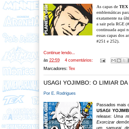
As capas de
TEX
emblemáticas para 
exatamente na úl
a sair pela RGE (
continuada aqui n
essas capas dos an
#251 e 252).
Continue lendo...
às
22:59
4 comentários:
Marcadores:
Tex
USAGI YOJIMBO: O LIMIAR DA
Por E. Rodrigues
Passados mais d
USAGI YOJIM
release:
Uma mar
Exorcizar demôni
um samurai de