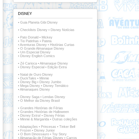
DISNEY
•
Guia Planeta Gibi Disney
•
Checklists Disney
•
Disney Notícias
•
Pato Donald
•
Mickey
•
Tio Patinhas
•
Pateta
•
Aventuras Disney
•
Histórias Curtas
•
O Grande Almanaque Disney
•
Um Especial Disney
•
Disney English Comics
•
Zé Carioca
•
Almanaque Disney
•
Disney Especial
•
Edição Extra
•
Natal de Ouro Disney
•
DuckTales
•
Minnie
•
Disney Big
•
Disney Jumbo
•
Mega Disney
•
Disney Temático
•
Almanaques Disney
•
Disney Saga
•
Lendas Disney
•
O Melhor da Disney Brasil
•
Grandes Histórias de Férias
•
Grandes Histórias de Halloween
•
Disney Extra!
•
Disney Férias
•
Minnie & Margarida
•
Outras coleções
•
Adaptações
•
Princesas
•
Tinker Bell
•
Frozen
•
Disney Junior
•
O Bom Dinossauro
•
Toy Story
•
Almanacão de Férias Disney
•
Carros