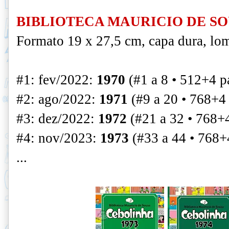
BIBLIOTECA MAURICIO DE S
Formato 19 x 27,5 cm, capa dura, lo
#1: fev/2022:
1970
(#1 a 8 • 512+4 p
#2: ago/2022:
1971
(#9 a 20 • 768+4
#3: dez/2022:
1972
(#21 a 32 • 768+
#4: nov/2023:
1973
(#33 a 44 • 768+
...