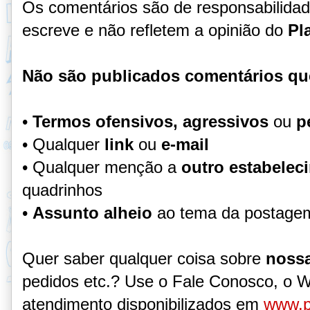
Os comentários são de responsabilida
escreve e não refletem a opinião do
Pl
Não são publicados comentários qu
•
Termos ofensivos, agressivos
ou
p
• Qualquer
link
ou
e-mail
• Qualquer menção a
outro estabelec
quadrinhos
•
Assunto alheio
ao tema da postage
Quer saber qualquer coisa sobre
nossa
pedidos etc.? Use o Fale Conosco, o 
atendimento disponibilizados em
www.p