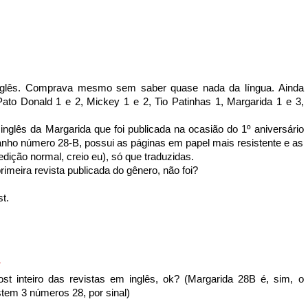
nglês. Comprava mesmo sem saber quase nada da língua. Ainda
ato Donald 1 e 2, Mickey 1 e 2, Tio Patinhas 1, Margarida 1 e 3,
nglês da Margarida que foi publicada na ocasião do 1º aniversário
ranho número 28-B, possui as páginas em papel mais resistente e as
ição normal, creio eu), só que traduzidas.
rimeira revista publicada do gênero, não foi?
t.
1
t inteiro das revistas em inglês, ok? (Margarida 28B é, sim, o
stem 3 números 28, por sinal)