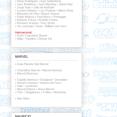
•
Irineu Rodrigues
•
Ivan Saidenberg
•
Jack Bradbury
•
Jack Manning
•
Jaime Diaz
•
Jorge Kato
•
Júlio de Andrade
•
Luciano Bottaro
•
Luiz Podavin
•
Marco Rota
•
Massimo De Vita
•
Moacir Soares
•
Paolo Mottura
•
Paul Murry
•
Primaggio
•
Roberto Fukue
•
Rodolfo Cimino
•
Romano Scarpa
•
Tony Strobl
•
Vic Lockman
•
Vicar
•
William van Horn
Internacional:
•
EUA
•
Checklists Boom!
•
Itália
•
Topolino
•
Disney Intl
MARVEL
•
Guia Planeta Gibi Marvel
•
Checklists Marvel
•
Marvel Notícias
•
Marvel Diversos
•
Capitão América
•
Deadpool
•
Demolidor
•
Homem-Aranha
•
Homem de Ferro
•
Hulk
•
Justiceiro
•
Marvel Deluxe
•
Nova Marvel
•
Thor
•
Vingadores
•
X-Men
•
Wolverine
•
Star Wars
MAURICIO