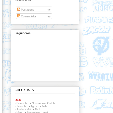
Postagens
Comentários
Seguidores
CHECKLISTS
2026:
•
Dezembro
•
Novembro
•
Outubro
•
Setembro
•
Agosto
•
Julho
•
Junho
•
Maio
•
Abril
•
Março
•
Fevereiro
•
Janeiro