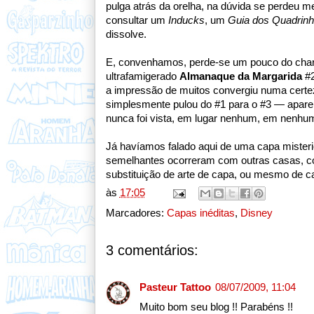
pulga atrás da orelha, na dúvida se perdeu 
consultar um
Inducks
, um
Guia dos Quadrin
dissolve.
E, convenhamos, perde-se um pouco do char
ultrafamigerado
Almanaque da Margarida
#2
a impressão de muitos convergiu numa certeza
simplesmente pulou do #1 para o #3 — apare
nunca foi vista, em lugar nenhum, em nenhum
Já havíamos falado
aqui
de uma capa mister
semelhantes ocorreram com outras casas, co
substituição de arte de capa, ou mesmo de c
às
17:05
Marcadores:
Capas inéditas
,
Disney
3 comentários:
Pasteur Tattoo
08/07/2009, 11:04
Muito bom seu blog !! Parabéns !!