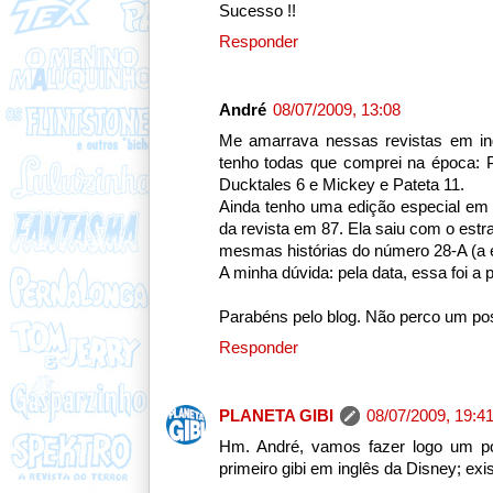
Sucesso !!
Responder
André
08/07/2009, 13:08
Me amarrava nessas revistas em i
tenho todas que comprei na época: P
Ducktales 6 e Mickey e Pateta 11.
Ainda tenho uma edição especial em i
da revista em 87. Ela saiu com o est
mesmas histórias do número 28-A (a ed
A minha dúvida: pela data, essa foi a p
Parabéns pelo blog. Não perco um pos
Responder
PLANETA GIBI
08/07/2009, 19:4
Hm. André, vamos fazer logo um pos
primeiro gibi em inglês da Disney; exi