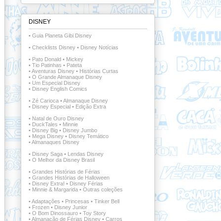
DISNEY
•
Guia Planeta Gibi Disney
•
Checklists Disney
•
Disney Notícias
•
Pato Donald
•
Mickey
•
Tio Patinhas
•
Pateta
•
Aventuras Disney
•
Histórias Curtas
•
O Grande Almanaque Disney
•
Um Especial Disney
•
Disney English Comics
•
Zé Carioca
•
Almanaque Disney
•
Disney Especial
•
Edição Extra
•
Natal de Ouro Disney
•
DuckTales
•
Minnie
•
Disney Big
•
Disney Jumbo
•
Mega Disney
•
Disney Temático
•
Almanaques Disney
•
Disney Saga
•
Lendas Disney
•
O Melhor da Disney Brasil
•
Grandes Histórias de Férias
•
Grandes Histórias de Halloween
•
Disney Extra!
•
Disney Férias
•
Minnie & Margarida
•
Outras coleções
•
Adaptações
•
Princesas
•
Tinker Bell
•
Frozen
•
Disney Junior
•
O Bom Dinossauro
•
Toy Story
•
Almanacão de Férias Disney
•
Carros