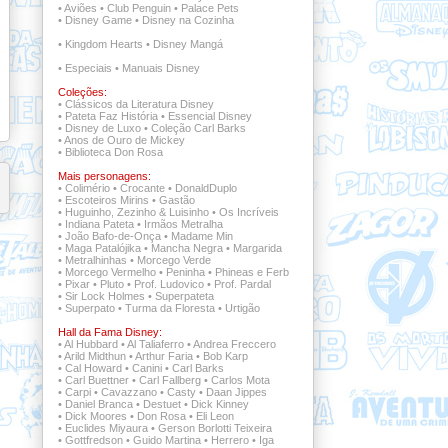
•
Aviões
•
Club Penguin
•
Palace Pets
•
Disney Game
•
Disney na Cozinha
•
Kingdom Hearts
•
Disney Mangá
•
Especiais
•
Manuais Disney
Coleções:
•
Clássicos da Literatura Disney
•
Pateta Faz História
•
Essencial Disney
•
Disney de Luxo
•
Coleção Carl Barks
•
Anos de Ouro de Mickey
•
Biblioteca Don Rosa
Mais personagens:
•
Colimério
•
Crocante
•
DonaldDuplo
•
Escoteiros Mirins
•
Gastão
•
Huguinho, Zezinho & Luisinho
•
Os Incríveis
•
Indiana Pateta
•
Irmãos Metralha
•
João Bafo-de-Onça
•
Madame Min
•
Maga Patalójika
•
Mancha Negra
•
Margarida
•
Metralhinhas
•
Morcego Verde
•
Morcego Vermelho
•
Peninha
•
Phineas e Ferb
•
Pixar
•
Pluto
•
Prof. Ludovico
•
Prof. Pardal
•
Sir Lock Holmes
•
Superpateta
•
Superpato
•
Turma da Floresta
•
Urtigão
Hall da Fama Disney:
•
Al Hubbard
•
Al Taliaferro
•
Andrea Freccero
•
Arild Midthun
•
Arthur Faria
•
Bob Karp
•
Cal Howard
•
Canini
•
Carl Barks
•
Carl Buettner
•
Carl Fallberg
•
Carlos Mota
•
Carpi
•
Cavazzano
•
Casty
•
Daan Jippes
•
Daniel Branca
•
Destuet
•
Dick Kinney
•
Dick Moores
•
Don Rosa
•
Eli Leon
•
Euclides Miyaura
•
Gerson Borlotti Teixeira
•
Gottfredson
•
Guido Martina
•
Herrero
•
Iga