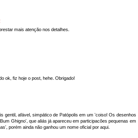
2
 prestar mais atenção nos detalhes.
o ok, fiz hoje o post, hehe. Obrigado!
ais gentil, afável, simpático de Patópolis em um 'coiso! Os desenhos
Bum Ghigno', que aliás já apareceu em participacões pequenas em
nhas', porém ainda não ganhou um nome oficial por aqui.