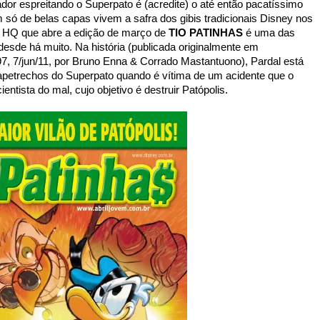
dor espreitando o Superpato é (acredite) o até então pacatíssimo
m só de belas capas vivem a safra dos gibis tradicionais Disney nos
a HQ que abre a edição de março de
TIO PATINHAS
é uma das
desde há muito. Na história (publicada originalmente em
7, 7/jun/11, por Bruno Enna & Corrado Mastantuono), Pardal está
apetrechos do Superpato quando é vítima de um acidente que o
entista do mal, cujo objetivo é destruir Patópolis.