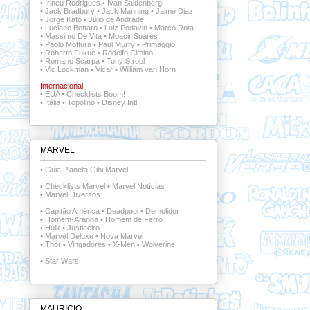
•
Irineu Rodrigues
•
Ivan Saidenberg
•
Jack Bradbury
•
Jack Manning
•
Jaime Diaz
•
Jorge Kato
•
Júlio de Andrade
•
Luciano Bottaro
•
Luiz Podavin
•
Marco Rota
•
Massimo De Vita
•
Moacir Soares
•
Paolo Mottura
•
Paul Murry
•
Primaggio
•
Roberto Fukue
•
Rodolfo Cimino
•
Romano Scarpa
•
Tony Strobl
•
Vic Lockman
•
Vicar
•
William van Horn
Internacional:
•
EUA
•
Checklists Boom!
•
Itália
•
Topolino
•
Disney Intl
MARVEL
•
Guia Planeta Gibi Marvel
•
Checklists Marvel
•
Marvel Notícias
•
Marvel Diversos
•
Capitão América
•
Deadpool
•
Demolidor
•
Homem-Aranha
•
Homem de Ferro
•
Hulk
•
Justiceiro
•
Marvel Deluxe
•
Nova Marvel
•
Thor
•
Vingadores
•
X-Men
•
Wolverine
•
Star Wars
MAURICIO