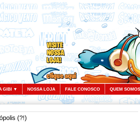
 GIBI ▼
NOSSA LOJA
FALE CONOSCO
QUEM SOMO
ópolis (?!)