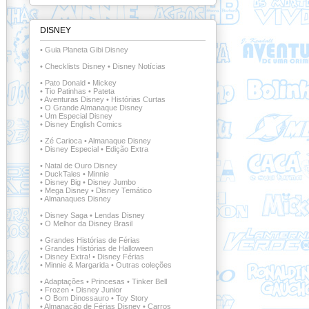
DISNEY
•
Guia Planeta Gibi Disney
•
Checklists Disney
•
Disney Notícias
•
Pato Donald
•
Mickey
•
Tio Patinhas
•
Pateta
•
Aventuras Disney
•
Histórias Curtas
•
O Grande Almanaque Disney
•
Um Especial Disney
•
Disney English Comics
•
Zé Carioca
•
Almanaque Disney
•
Disney Especial
•
Edição Extra
•
Natal de Ouro Disney
•
DuckTales
•
Minnie
•
Disney Big
•
Disney Jumbo
•
Mega Disney
•
Disney Temático
•
Almanaques Disney
•
Disney Saga
•
Lendas Disney
•
O Melhor da Disney Brasil
•
Grandes Histórias de Férias
•
Grandes Histórias de Halloween
•
Disney Extra!
•
Disney Férias
•
Minnie & Margarida
•
Outras coleções
•
Adaptações
•
Princesas
•
Tinker Bell
•
Frozen
•
Disney Junior
•
O Bom Dinossauro
•
Toy Story
•
Almanacão de Férias Disney
•
Carros