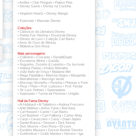
•
Aviões
•
Club Penguin
•
Palace Pets
•
Disney Game
•
Disney na Cozinha
•
Kingdom Hearts
•
Disney Mangá
•
Especiais
•
Manuais Disney
Coleções:
•
Clássicos da Literatura Disney
•
Pateta Faz História
•
Essencial Disney
•
Disney de Luxo
•
Coleção Carl Barks
•
Anos de Ouro de Mickey
•
Biblioteca Don Rosa
Mais personagens:
•
Colimério
•
Crocante
•
DonaldDuplo
•
Escoteiros Mirins
•
Gastão
•
Huguinho, Zezinho & Luisinho
•
Os Incríveis
•
Indiana Pateta
•
Irmãos Metralha
•
João Bafo-de-Onça
•
Madame Min
•
Maga Patalójika
•
Mancha Negra
•
Margarida
•
Metralhinhas
•
Morcego Verde
•
Morcego Vermelho
•
Peninha
•
Phineas e Ferb
•
Pixar
•
Pluto
•
Prof. Ludovico
•
Prof. Pardal
•
Sir Lock Holmes
•
Superpateta
•
Superpato
•
Turma da Floresta
•
Urtigão
Hall da Fama Disney:
•
Al Hubbard
•
Al Taliaferro
•
Andrea Freccero
•
Arild Midthun
•
Arthur Faria
•
Bob Karp
•
Cal Howard
•
Canini
•
Carl Barks
•
Carl Buettner
•
Carl Fallberg
•
Carlos Mota
•
Carpi
•
Cavazzano
•
Casty
•
Daan Jippes
•
Daniel Branca
•
Destuet
•
Dick Kinney
•
Dick Moores
•
Don Rosa
•
Eli Leon
•
Euclides Miyaura
•
Gerson Borlotti Teixeira
•
Gottfredson
•
Guido Martina
•
Herrero
•
Iga