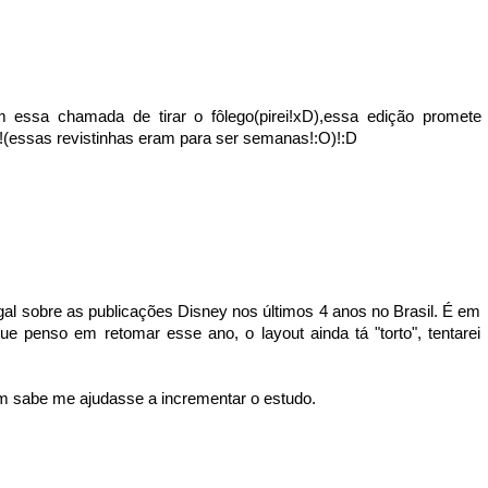
 essa chamada de tirar o fôlego(pirei!xD),essa edição promete
sas revistinhas eram para ser semanas!:O)!:D
gal sobre as publicações Disney nos últimos 4 anos no Brasil. É em
e penso em retomar esse ano, o layout ainda tá "torto", tentarei
m sabe me ajudasse a incrementar o estudo.