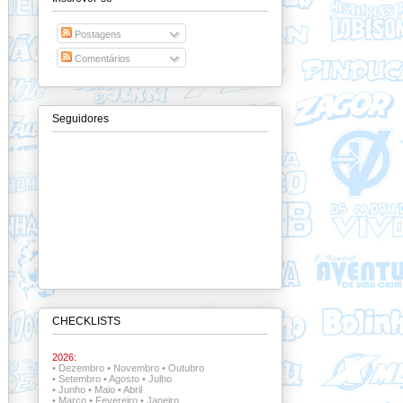
Postagens
Comentários
Seguidores
CHECKLISTS
2026:
•
Dezembro
•
Novembro
•
Outubro
•
Setembro
•
Agosto
•
Julho
•
Junho
•
Maio
•
Abril
•
Março
•
Fevereiro
•
Janeiro