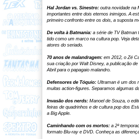
Hal Jordan vs. Sinestro:
o
utra novidade na
importantes entre dois eternos inimigos. A es
primeiro confronto entre os dois, a suposta m
De volta à Batmania:
a
série de TV Batman f
tido como um marco na cultura pop. Veja deta
atores do seriado.
70 anos de malandragem:
e
m 2012, o Zé Ca
sua criação por Walt Disney, a publicação d
Abril para o papagaio malandro.
Defensores de Tóquio:
Ultraman é um dos m
muitas action-figures. Separamos algumas da
Invasão dos nerds:
Manoel de Souza, o edit
feiras de quadrinhos e de cultura pop dos Es
a Big Apple.
Caminhando com os mortos:
a
2ª temporad
formato Blu-ray e DVD. Conheça as diferença