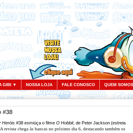
 GIBI ▼
NOSSA LOJA
FALE CONOSCO
QUEM SOMO
o #38
 Heróis
#38 esmiúça o filme
O Hobbit
, de Peter Jackson (estreia
A revista chega às bancas no próximo dia 6, destacando também os