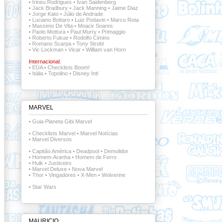
•
Irineu Rodrigues
•
Ivan Saidenberg
•
Jack Bradbury
•
Jack Manning
•
Jaime Diaz
•
Jorge Kato
•
Júlio de Andrade
•
Luciano Bottaro
•
Luiz Podavin
•
Marco Rota
•
Massimo De Vita
•
Moacir Soares
•
Paolo Mottura
•
Paul Murry
•
Primaggio
•
Roberto Fukue
•
Rodolfo Cimino
•
Romano Scarpa
•
Tony Strobl
•
Vic Lockman
•
Vicar
•
William van Horn
Internacional:
•
EUA
•
Checklists Boom!
•
Itália
•
Topolino
•
Disney Intl
MARVEL
•
Guia Planeta Gibi Marvel
•
Checklists Marvel
•
Marvel Notícias
•
Marvel Diversos
•
Capitão América
•
Deadpool
•
Demolidor
•
Homem-Aranha
•
Homem de Ferro
•
Hulk
•
Justiceiro
•
Marvel Deluxe
•
Nova Marvel
•
Thor
•
Vingadores
•
X-Men
•
Wolverine
•
Star Wars
MAURICIO