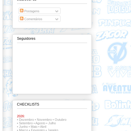
Postagens
Comentários
Seguidores
CHECKLISTS
2026:
•
Dezembro
•
Novembro
•
Outubro
•
Setembro
•
Agosto
•
Julho
•
Junho
•
Maio
•
Abril
•
Março
•
Fevereiro
•
Janeiro