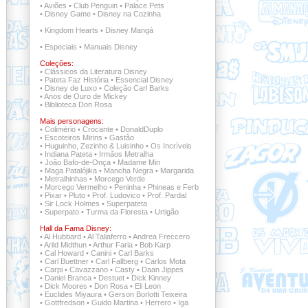
•
Aviões
•
Club Penguin
•
Palace Pets
•
Disney Game
•
Disney na Cozinha
•
Kingdom Hearts
•
Disney Mangá
•
Especiais
•
Manuais Disney
Coleções:
•
Clássicos da Literatura Disney
•
Pateta Faz História
•
Essencial Disney
•
Disney de Luxo
•
Coleção Carl Barks
•
Anos de Ouro de Mickey
•
Biblioteca Don Rosa
Mais personagens:
•
Colimério
•
Crocante
•
DonaldDuplo
•
Escoteiros Mirins
•
Gastão
•
Huguinho, Zezinho & Luisinho
•
Os Incríveis
•
Indiana Pateta
•
Irmãos Metralha
•
João Bafo-de-Onça
•
Madame Min
•
Maga Patalójika
•
Mancha Negra
•
Margarida
•
Metralhinhas
•
Morcego Verde
•
Morcego Vermelho
•
Peninha
•
Phineas e Ferb
•
Pixar
•
Pluto
•
Prof. Ludovico
•
Prof. Pardal
•
Sir Lock Holmes
•
Superpateta
•
Superpato
•
Turma da Floresta
•
Urtigão
Hall da Fama Disney:
•
Al Hubbard
•
Al Taliaferro
•
Andrea Freccero
•
Arild Midthun
•
Arthur Faria
•
Bob Karp
•
Cal Howard
•
Canini
•
Carl Barks
•
Carl Buettner
•
Carl Fallberg
•
Carlos Mota
•
Carpi
•
Cavazzano
•
Casty
•
Daan Jippes
•
Daniel Branca
•
Destuet
•
Dick Kinney
•
Dick Moores
•
Don Rosa
•
Eli Leon
•
Euclides Miyaura
•
Gerson Borlotti Teixeira
•
Gottfredson
•
Guido Martina
•
Herrero
•
Iga