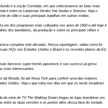
 Mundo é a seção Combate, em que selecionamos as lutas mais
treia é entre os Lanternas Verdes Hal Jordan e Sinestro. Veja o
orte do vilão e suas principais batalhas em outras mídias.
oi um dos programas mais cultuados nos anos de 1960 e até hoje é
lhes dos bastidores, da produção e sobre os principais vilões e
rioca completa sete décadas. Nessa reportagem, saiba como foi
e suas HQs nos Estados Unidos e Brasil e os recentes planos da Ed.
ais famosos super-heróis japoneses e seu sucesso já gerou
s mais interessantes.
or da Mundo, foi até Nova York para conferir uma das maiores
tados Unidos. Veja o que rolou nos dias em que os nerds invadiram
a da série de TV The Walking Dead chegou às lojas brasileiras em
s entre as duas versões e os pontos altos dessa fase do seriado.