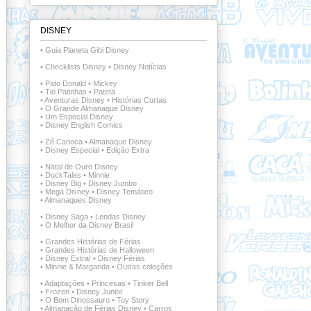
DISNEY
•
Guia Planeta Gibi Disney
•
Checklists Disney
•
Disney Notícias
•
Pato Donald
•
Mickey
•
Tio Patinhas
•
Pateta
•
Aventuras Disney
•
Histórias Curtas
•
O Grande Almanaque Disney
•
Um Especial Disney
•
Disney English Comics
•
Zé Carioca
•
Almanaque Disney
•
Disney Especial
•
Edição Extra
•
Natal de Ouro Disney
•
DuckTales
•
Minnie
•
Disney Big
•
Disney Jumbo
•
Mega Disney
•
Disney Temático
•
Almanaques Disney
•
Disney Saga
•
Lendas Disney
•
O Melhor da Disney Brasil
•
Grandes Histórias de Férias
•
Grandes Histórias de Halloween
•
Disney Extra!
•
Disney Férias
•
Minnie & Margarida
•
Outras coleções
•
Adaptações
•
Princesas
•
Tinker Bell
•
Frozen
•
Disney Junior
•
O Bom Dinossauro
•
Toy Story
•
Almanacão de Férias Disney
•
Carros