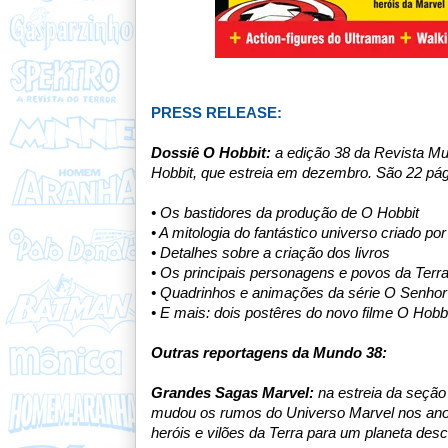
PRESS RELEASE:
Dossiê O Hobbit:
a edição 38 da Revista Mun
Hobbit, que estreia em dezembro. São 22 pá
• Os bastidores da produção de O Hobbit
• A mitologia do fantástico universo criado por
• Detalhes sobre a criação dos livros
•
Os principais personagens e povos da Terr
•
Quadrinhos e animações da série O Senhor
•
E mais: dois postêres do novo filme O Hobbi
Outras reportagens da Mundo 38:
Grandes Sagas Marvel:
n
a estreia da seçã
mudou os rumos do Universo Marvel nos anos
heróis e vilões da Terra para um planeta desc