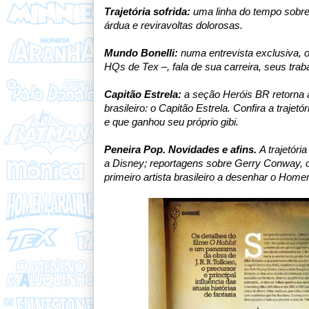
Trajetória sofrida:
u
ma linha do tempo sobre
árdua e reviravoltas dolorosas.
Mundo Bonelli:
n
uma entrevista exclusiva, o
HQs de Tex –, fala de sua carreira, seus tra
Capitão Estrela:
a
seção Heróis BR retorna 
brasileiro: o Capitão Estrela. Confira a traj
e que ganhou seu próprio gibi.
Peneira Pop.
Novidades e afins.
A trajetór
a Disney; reportagens sobre Gerry Conway, o 
primeiro artista brasileiro a desenhar o Hom