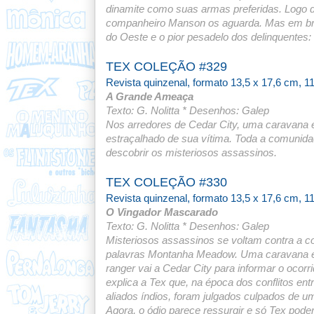
dinamite como suas armas preferidas. Logo de
companheiro Manson os aguarda. Mas em brev
do Oeste e o pior pesadelo dos delinquentes: 
TEX COLEÇÃO #329
Revista quinzenal, formato 13,5 x 17,6 cm, 1
A Grande Ameaça
Texto: G. Nolitta * Desenhos: Galep
Nos arredores de Cedar City, uma caravana é
estraçalhado de sua vítima. Toda a comunidad
descobrir os misteriosos assassinos.
TEX COLEÇÃO #330
Revista quinzenal, formato 13,5 x 17,6 cm, 1
O Vingador Mascarado
Texto: G. Nolitta * Desenhos: Galep
Misteriosos assassinos se voltam contra a 
palavras Montanha Meadow. Uma caravana es
ranger vai a Cedar City para informar o oco
explica a Tex que, na época dos conflitos en
aliados índios, foram julgados culpados de
Agora, o ódio parece ressurgir e só Tex poder