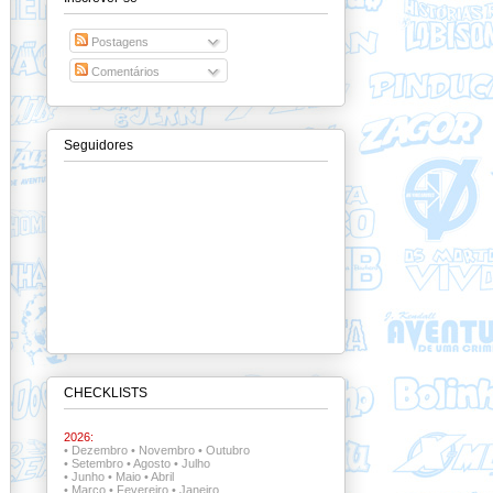
Postagens
Comentários
Seguidores
CHECKLISTS
2026:
•
Dezembro
•
Novembro
•
Outubro
•
Setembro
•
Agosto
•
Julho
•
Junho
•
Maio
•
Abril
•
Março
•
Fevereiro
•
Janeiro