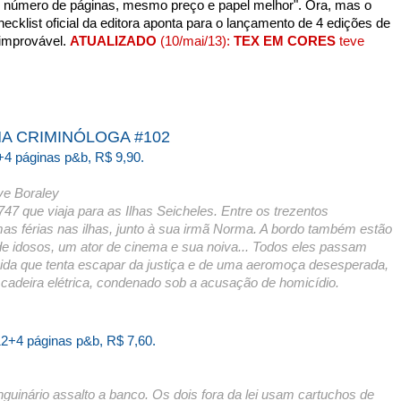
 número de páginas, mesmo preço e papel melhor". Ora, mas o
cklist oficial da editora aponta para o lançamento de 4 edições de
improvável.
ATUALIZADO
(10/mai/13):
TEX EM CORES
teve
A CRIMINÓLOGA #102
+4 páginas p&b, R$ 9,90.
ve Boraley
7 que viaja para as Ilhas Seicheles. Entre os trezentos
umas férias nas ilhas, junto à sua irmã Norma. A bordo também estão
de idosos, um ator de cinema e sua noiva... Todos eles passam
da que tenta escapar da justiça e de uma aeromoça desesperada,
cadeira elétrica, condenado sob a acusação de homicídio.
12+4 páginas p&b, R$ 7,60.
uinário assalto a banco. Os dois fora da lei usam cartuchos de