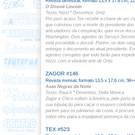
Revista bimestral, formato 13,5 x 17,6 cm, 2
O Dossiê Lincoln
Texto: Nizzi * Desenhos: Ortiz
Por puro acaso Tex recebe a chave de um co
que culminou com a morte do presidente dos
articuladores da conspiração, quer esse docu
Washington. Dois agentes do Serviço Secret
está escondido o dossiê. Porém, os dois ra
entregar o documento ao atual presidente. Ent
agentes corruptos que tudo farão para impedi-
Nizzi, com a vibrante arte de Ortiz.
ZAGOR #146
Revista mensal, formato 13,5 x 17,6 cm, 96+
Asas Negras da Noite
Texto: Rauch * Desenhos: Della Monica
Zagor e Chico voltam à América, pelo porto 
sua tripulação para caçar o esquivo contraba
partem para os pântanos da costa, à procura 
sobre eles paira a impalpável presença da c
TEX #523