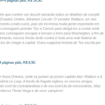
24+4 páginas p&b, R$ 18,90.
fre que contém um dossiê narrando todos os detalhes do complô
 Estados Unidos, Abraham Lincoln. O senador Wallace, um dos
mento a todo custo, pois ele incrimina muita gente importante em
o conseguem prender Tex e Carson para obrigá-los a contar onde
ngers conseguem escapar e tomam o trem para Washington, a fim de
retanto, nossos heróis terão contra si toda uma rede federal de
los de chegar à capital.
Outra magistral história de Tex escrita por
4 páginas p&b, R$ 8,90.
de Nova Orleans, onde se juntam ao jovem capitão Alec Wallace e à
ndista Le Loup. A bordo da fragata inglesa, os nossos amigos
do covil do contrabandista e do seu exército de mercenários. Mas
ondessa Ylenia Varga e de seus vampiros!