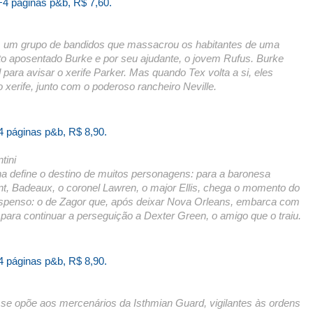
+4 páginas p&b, R$ 7,60.
om um grupo de bandidos que massacrou os habitantes de uma
nto aposentado Burke e por seu ajudante, o jovem Rufus. Burke
ara avisar o xerife Parker. Mas quando Tex volta a si, eles
xerife, junto com o poderoso rancheiro Neville.
4 páginas p&b, R$ 8,90.
tini
a define o destino de muitos personagens: para a baronesa
, Badeaux, o coronel Lawren, o major Ellis, chega o momento do
uspenso: o de Zagor que, após deixar Nova Orleans, embarca com
ra continuar a perseguição a Dexter Green, o amigo que o traiu.
4 páginas p&b, R$ 8,90.
 se opõe aos mercenários da Isthmian Guard, vigilantes às ordens