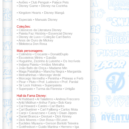
•
Aviões
•
Club Penguin
•
Palace Pets
•
Disney Game
•
Disney na Cozinha
•
Kingdom Hearts
•
Disney Mangá
•
Especiais
•
Manuais Disney
Coleções:
•
Clássicos da Literatura Disney
•
Pateta Faz História
•
Essencial Disney
•
Disney de Luxo
•
Coleção Carl Barks
•
Anos de Ouro de Mickey
•
Biblioteca Don Rosa
Mais personagens:
•
Colimério
•
Crocante
•
DonaldDuplo
•
Escoteiros Mirins
•
Gastão
•
Huguinho, Zezinho & Luisinho
•
Os Incríveis
•
Indiana Pateta
•
Irmãos Metralha
•
João Bafo-de-Onça
•
Madame Min
•
Maga Patalójika
•
Mancha Negra
•
Margarida
•
Metralhinhas
•
Morcego Verde
•
Morcego Vermelho
•
Peninha
•
Phineas e Ferb
•
Pixar
•
Pluto
•
Prof. Ludovico
•
Prof. Pardal
•
Sir Lock Holmes
•
Superpateta
•
Superpato
•
Turma da Floresta
•
Urtigão
Hall da Fama Disney:
•
Al Hubbard
•
Al Taliaferro
•
Andrea Freccero
•
Arild Midthun
•
Arthur Faria
•
Bob Karp
•
Cal Howard
•
Canini
•
Carl Barks
•
Carl Buettner
•
Carl Fallberg
•
Carlos Mota
•
Carpi
•
Cavazzano
•
Casty
•
Daan Jippes
•
Daniel Branca
•
Destuet
•
Dick Kinney
•
Dick Moores
•
Don Rosa
•
Eli Leon
•
Euclides Miyaura
•
Gerson Borlotti Teixeira
•
Gottfredson
•
Guido Martina
•
Herrero
•
Iga