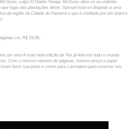
McGunn, vulgo El Diablo Yanqui. McGunn aliou-se ao violento
 que fugiu das plantações deste. Samuel está se dirigindo a uma
va da região da Cidade do Panamá e que é chefiada por um branco
o.
áginas cor, R$ 29,90.
s um ano! A mais bela edição de Tex já feita em todo o mundo
exianos. Com o mesmo número de páginas, mesmo preço e papel
sam fazer sua parte e correr para o jornaleiro para reservar seu