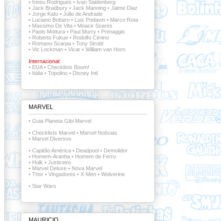
•
Irineu Rodrigues
•
Ivan Saidenberg
•
Jack Bradbury
•
Jack Manning
•
Jaime Diaz
•
Jorge Kato
•
Júlio de Andrade
•
Luciano Bottaro
•
Luiz Podavin
•
Marco Rota
•
Massimo De Vita
•
Moacir Soares
•
Paolo Mottura
•
Paul Murry
•
Primaggio
•
Roberto Fukue
•
Rodolfo Cimino
•
Romano Scarpa
•
Tony Strobl
•
Vic Lockman
•
Vicar
•
William van Horn
Internacional:
•
EUA
•
Checklists Boom!
•
Itália
•
Topolino
•
Disney Intl
MARVEL
•
Guia Planeta Gibi Marvel
•
Checklists Marvel
•
Marvel Notícias
•
Marvel Diversos
•
Capitão América
•
Deadpool
•
Demolidor
•
Homem-Aranha
•
Homem de Ferro
•
Hulk
•
Justiceiro
•
Marvel Deluxe
•
Nova Marvel
•
Thor
•
Vingadores
•
X-Men
•
Wolverine
•
Star Wars
MAURICIO