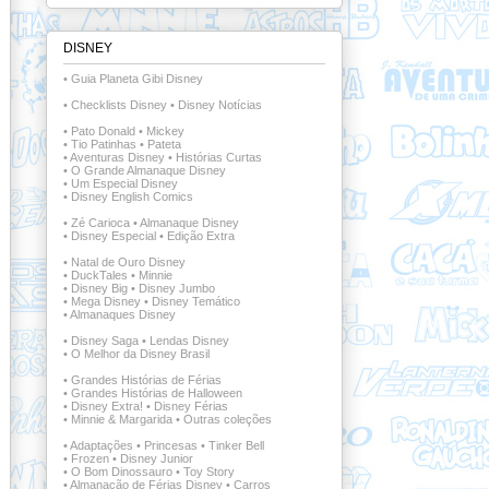
DISNEY
•
Guia Planeta Gibi Disney
•
Checklists Disney
•
Disney Notícias
•
Pato Donald
•
Mickey
•
Tio Patinhas
•
Pateta
•
Aventuras Disney
•
Histórias Curtas
•
O Grande Almanaque Disney
•
Um Especial Disney
•
Disney English Comics
•
Zé Carioca
•
Almanaque Disney
•
Disney Especial
•
Edição Extra
•
Natal de Ouro Disney
•
DuckTales
•
Minnie
•
Disney Big
•
Disney Jumbo
•
Mega Disney
•
Disney Temático
•
Almanaques Disney
•
Disney Saga
•
Lendas Disney
•
O Melhor da Disney Brasil
•
Grandes Histórias de Férias
•
Grandes Histórias de Halloween
•
Disney Extra!
•
Disney Férias
•
Minnie & Margarida
•
Outras coleções
•
Adaptações
•
Princesas
•
Tinker Bell
•
Frozen
•
Disney Junior
•
O Bom Dinossauro
•
Toy Story
•
Almanacão de Férias Disney
•
Carros