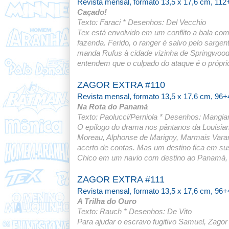
Revista mensal, formato 13,5 x 17,6 cm, 112
Caçado!
Texto: Faraci * Desenhos: Del Vecchio
Tex está envolvido em um conflito a bala c
fazenda. Ferido, o ranger é salvo pelo sarge
manda Rufus à cidade vizinha de Springwood p
entendem que o culpado do ataque é o próprio 
ZAGOR EXTRA #110
Revista mensal, formato 13,5 x 17,6 cm, 96+
Na Rota do Panamá
Texto: Paolucci/Perniola * Desenhos: Mangian
O epílogo do drama nos pântanos da Louisian
Moreau, Alphonse de Marigny, Marmais Varant
acerto de contas. Mas um destino fica em s
Chico em um navio com destino ao Panamá, pa
ZAGOR EXTRA #111
Revista mensal, formato 13,5 x 17,6 cm, 96+
A Trilha do Ouro
Texto: Rauch * Desenhos: De Vito
Para ajudar o escravo fugitivo Samuel, Zagor