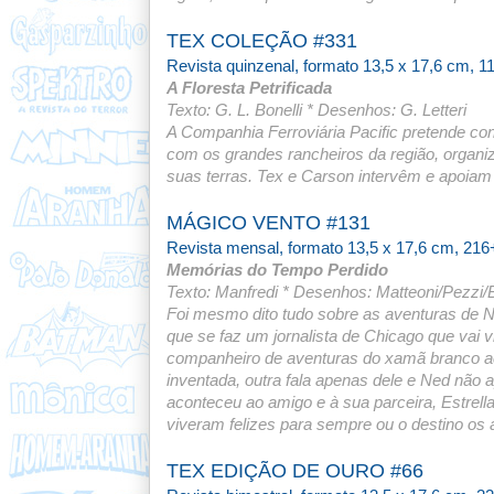
TEX COLEÇÃO #331
Revista quinzenal, formato 13,5 x 17,6 cm, 1
A Floresta Petrificada
Texto: G. L. Bonelli * Desenhos: G. Letteri
A Companhia Ferroviária Pacific pretende co
com os grandes rancheiros da região, organiz
suas terras. Tex e Carson intervêm e apoiam o
MÁGICO VENTO #131
Revista mensal, formato 13,5 x 17,6 cm, 216
Memórias do Tempo Perdido
Texto: Manfredi * Desenhos: Matteoni/Pezzi/B
Foi mesmo dito tudo sobre as aventuras de 
que se faz um jornalista de Chicago que vai vi
companheiro de aventuras do xamã branco aca
inventada, outra fala apenas dele e Ned não a
aconteceu ao amigo e à sua parceira, Estrel
viveram felizes para sempre ou o destino os 
TEX EDIÇÃO DE OURO #66