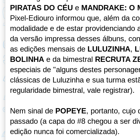
PIRATAS DO CÉU
e
MANDRAKE: O 
Pixel-Ediouro informou que, além da co
modalidade e de estar providenciando a
da versão impressa desses álbuns, cont
as edições mensais de
LULUZINHA
,
L
BOLINHA
e da bimestral
RECRUTA Z
especiais de "alguns destes personage
clássicas de Luluzinha e sua turma est
regularidade bimestral, vale registrar).
Nem sinal de
POPEYE
, portanto, cujo
passado (a capa do #8 chegou a ser di
edição nunca foi comercializada).