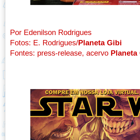
Por Edenilson Rodrigues
Fotos: E. Rodrigues/
Planeta Gibi
Fontes: press-release, acervo
Planeta 