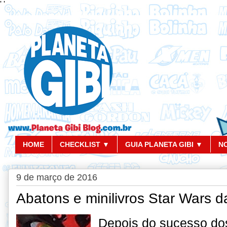
'
'
HOME
CHECKLIST ▼
GUIA PLANETA GIBI ▼
N
9 de março de 2016
Abatons e minilivros Star Wars da
Depois do sucesso d