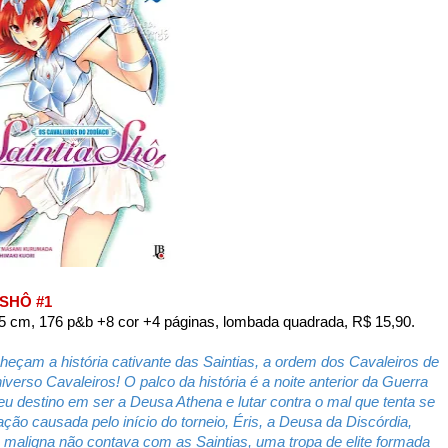
SHÔ #1
5 cm, 176 p&b +8 cor +4 páginas, lombada quadrada, R$ 15,90.
çam a história cativante das Saintias, a ordem dos Cavaleiros de
verso Cavaleiros! O palco da história é a noite anterior da Guerra
seu destino em ser a Deusa Athena e lutar contra o mal que tenta se
ção causada pelo início do torneio, Éris, a Deusa da Discórdia,
e maligna não contava com as Saintias, uma tropa de elite formada