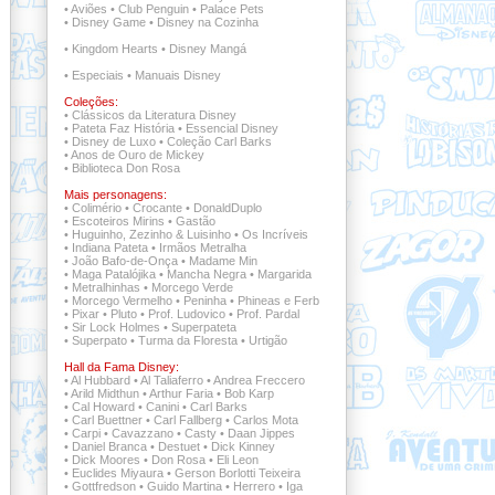
•
Aviões
•
Club Penguin
•
Palace Pets
•
Disney Game
•
Disney na Cozinha
•
Kingdom Hearts
•
Disney Mangá
•
Especiais
•
Manuais Disney
Coleções:
•
Clássicos da Literatura Disney
•
Pateta Faz História
•
Essencial Disney
•
Disney de Luxo
•
Coleção Carl Barks
•
Anos de Ouro de Mickey
•
Biblioteca Don Rosa
Mais personagens:
•
Colimério
•
Crocante
•
DonaldDuplo
•
Escoteiros Mirins
•
Gastão
•
Huguinho, Zezinho & Luisinho
•
Os Incríveis
•
Indiana Pateta
•
Irmãos Metralha
•
João Bafo-de-Onça
•
Madame Min
•
Maga Patalójika
•
Mancha Negra
•
Margarida
•
Metralhinhas
•
Morcego Verde
•
Morcego Vermelho
•
Peninha
•
Phineas e Ferb
•
Pixar
•
Pluto
•
Prof. Ludovico
•
Prof. Pardal
•
Sir Lock Holmes
•
Superpateta
•
Superpato
•
Turma da Floresta
•
Urtigão
Hall da Fama Disney:
•
Al Hubbard
•
Al Taliaferro
•
Andrea Freccero
•
Arild Midthun
•
Arthur Faria
•
Bob Karp
•
Cal Howard
•
Canini
•
Carl Barks
•
Carl Buettner
•
Carl Fallberg
•
Carlos Mota
•
Carpi
•
Cavazzano
•
Casty
•
Daan Jippes
•
Daniel Branca
•
Destuet
•
Dick Kinney
•
Dick Moores
•
Don Rosa
•
Eli Leon
•
Euclides Miyaura
•
Gerson Borlotti Teixeira
•
Gottfredson
•
Guido Martina
•
Herrero
•
Iga