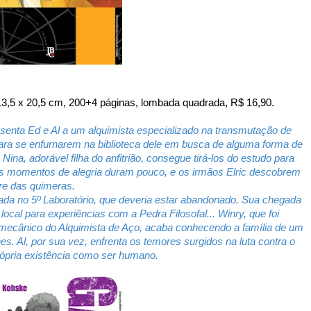
3,5 x 20,5 cm, 200+4 páginas, lombada quadrada, R$ 16,90.
nta Ed e Al a um alquimista especializado na transmutação de
para se enfurnarem na biblioteca dele em busca de alguma forma de
na, adorável filha do anfitrião, consegue tirá-los do estudo para
s momentos de alegria duram pouco, e os irmãos Elric descobrem
re das quimeras.
ada no 5º Laboratório, que deveria estar abandonado. Sua chegada
local para experiências com a Pedra Filosofal... Winry, que foi
ecânico do Alquimista de Aço, acaba conhecendo a família de um
hes. Al, por sua vez, enfrenta os temores surgidos na luta contra o
rópria existência como ser humano.