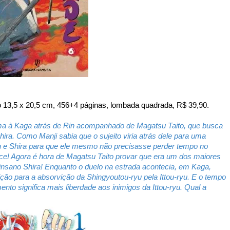
 13,5 x 20,5 cm, 456+4 páginas, lombada quadrada, R$ 39,90.
ma à Kaga atrás de Rin acompanhado de Magatsu Taito, que busca
ra. Como Manji sabia que o sujeito viria atrás dele para uma
 e Shira para que ele mesmo não precisasse perder tempo no
! Agora é hora de Magatsu Taito provar que era um dos maiores
 o insano Shira! Enquanto o duelo na estrada acontecia, em Kaga,
ção para a absorvição da Shingyoutou-ryu pela Ittou-ryu. E o tempo
to significa mais liberdade aos inimigos da Ittou-ryu. Qual a