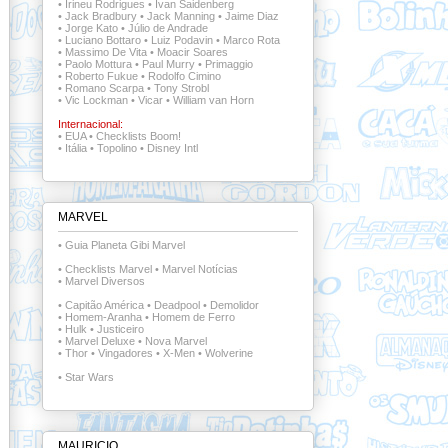
•
Irineu Rodrigues
•
Ivan Saidenberg
•
Jack Bradbury
•
Jack Manning
•
Jaime Diaz
•
Jorge Kato
•
Júlio de Andrade
•
Luciano Bottaro
•
Luiz Podavin
•
Marco Rota
•
Massimo De Vita
•
Moacir Soares
•
Paolo Mottura
•
Paul Murry
•
Primaggio
•
Roberto Fukue
•
Rodolfo Cimino
•
Romano Scarpa
•
Tony Strobl
•
Vic Lockman
•
Vicar
•
William van Horn
Internacional:
•
EUA
•
Checklists Boom!
•
Itália
•
Topolino
•
Disney Intl
MARVEL
•
Guia Planeta Gibi Marvel
•
Checklists Marvel
•
Marvel Notícias
•
Marvel Diversos
•
Capitão América
•
Deadpool
•
Demolidor
•
Homem-Aranha
•
Homem de Ferro
•
Hulk
•
Justiceiro
•
Marvel Deluxe
•
Nova Marvel
•
Thor
•
Vingadores
•
X-Men
•
Wolverine
•
Star Wars
MAURICIO