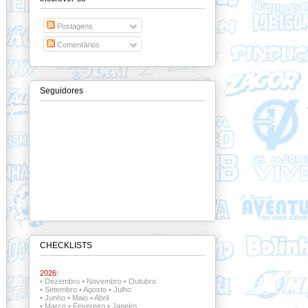
Postagens
Comentários
Seguidores
CHECKLISTS
2026:
•
Dezembro
•
Novembro
•
Outubro
•
Setembro
•
Agosto
•
Julho
•
Junho
•
Maio
•
Abril
•
Março
•
Fevereiro
•
Janeiro