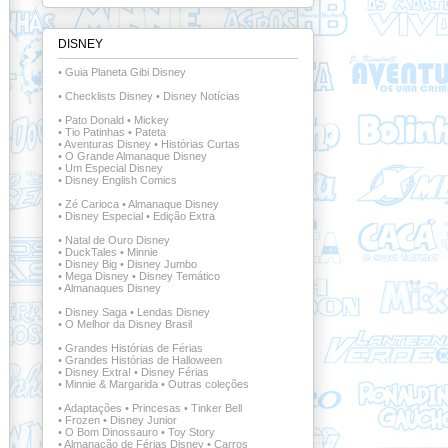
DISNEY
•
Guia Planeta Gibi Disney
•
Checklists Disney
•
Disney Notícias
•
Pato Donald
•
Mickey
•
Tio Patinhas
•
Pateta
•
Aventuras Disney
•
Histórias Curtas
•
O Grande Almanaque Disney
•
Um Especial Disney
•
Disney English Comics
•
Zé Carioca
•
Almanaque Disney
•
Disney Especial
•
Edição Extra
•
Natal de Ouro Disney
•
DuckTales
•
Minnie
•
Disney Big
•
Disney Jumbo
•
Mega Disney
•
Disney Temático
•
Almanaques Disney
•
Disney Saga
•
Lendas Disney
•
O Melhor da Disney Brasil
•
Grandes Histórias de Férias
•
Grandes Histórias de Halloween
•
Disney Extra!
•
Disney Férias
•
Minnie & Margarida
•
Outras coleções
•
Adaptações
•
Princesas
•
Tinker Bell
•
Frozen
•
Disney Junior
•
O Bom Dinossauro
•
Toy Story
•
Almanacão de Férias Disney
•
Carros