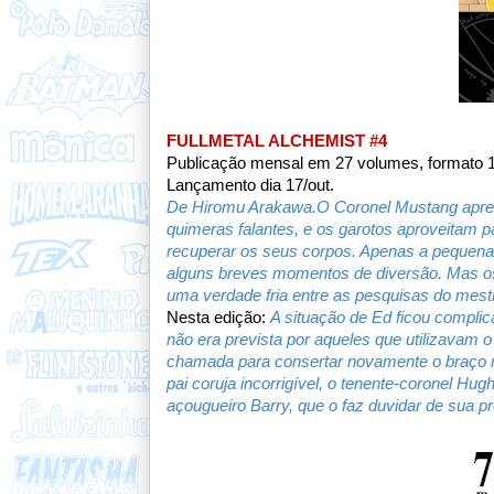
FULLMETAL ALCHEMIST #4
Publicação mensal em 27 volumes, formato 1
Lançamento dia 17/out.
De Hiromu Arakawa.O Coronel Mustang aprese
quimeras falantes, e os garotos aproveitam 
recuperar os seus corpos. Apenas a pequena Ni
alguns breves momentos de diversão. Mas o
uma verdade fria entre as pesquisas do mest
Nesta edição:
A situação de Ed ficou complic
não era prevista por aqueles que utilizavam o 
chamada para consertar novamente o braço m
pai coruja incorrigível, o tenente‑coronel Hug
açougueiro Barry, que o faz duvidar de sua p