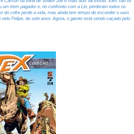
e Carson na trilha de Snake Joe e mais dois facínoras. Eles são os
 um trem pagador e, no confronto com a Lei, perderam todos os
 do cofre perde a vida, mas ainda tem tempo de esconder o ouro
to Felipe, de sete anos. Agora, o garoto está sendo caçado pelo