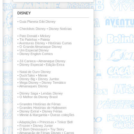
DISNEY
•
Guia Planeta Gibi Disney
•
Checklists Disney
•
Disney Notícias
•
Pato Donald
•
Mickey
•
Tio Patinhas
•
Pateta
•
Aventuras Disney
•
Histórias Curtas
•
O Grande Almanaque Disney
•
Um Especial Disney
•
Disney English Comics
•
Zé Carioca
•
Almanaque Disney
•
Disney Especial
•
Edição Extra
•
Natal de Ouro Disney
•
DuckTales
•
Minnie
•
Disney Big
•
Disney Jumbo
•
Mega Disney
•
Disney Temático
•
Almanaques Disney
•
Disney Saga
•
Lendas Disney
•
O Melhor da Disney Brasil
•
Grandes Histórias de Férias
•
Grandes Histórias de Halloween
•
Disney Extra!
•
Disney Férias
•
Minnie & Margarida
•
Outras coleções
•
Adaptações
•
Princesas
•
Tinker Bell
•
Frozen
•
Disney Junior
•
O Bom Dinossauro
•
Toy Story
•
Almanacão de Férias Disney
•
Carros