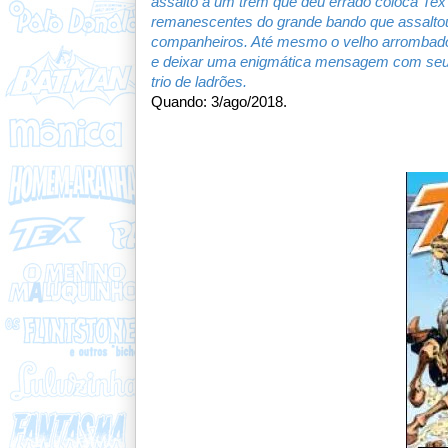
assalto a um trem que deu errado coloca Tex 
remanescentes do grande bando que assaltou
companheiros. Até mesmo o velho arrombador
e deixar uma enigmática mensagem com seu ne
trio de ladrões.
Quando: 3/ago/2018.