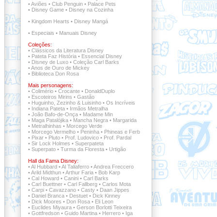
•
Aviões
•
Club Penguin
•
Palace Pets
•
Disney Game
•
Disney na Cozinha
•
Kingdom Hearts
•
Disney Mangá
•
Especiais
•
Manuais Disney
Coleções:
•
Clássicos da Literatura Disney
•
Pateta Faz História
•
Essencial Disney
•
Disney de Luxo
•
Coleção Carl Barks
•
Anos de Ouro de Mickey
•
Biblioteca Don Rosa
Mais personagens:
•
Colimério
•
Crocante
•
DonaldDuplo
•
Escoteiros Mirins
•
Gastão
•
Huguinho, Zezinho & Luisinho
•
Os Incríveis
•
Indiana Pateta
•
Irmãos Metralha
•
João Bafo-de-Onça
•
Madame Min
•
Maga Patalójika
•
Mancha Negra
•
Margarida
•
Metralhinhas
•
Morcego Verde
•
Morcego Vermelho
•
Peninha
•
Phineas e Ferb
•
Pixar
•
Pluto
•
Prof. Ludovico
•
Prof. Pardal
•
Sir Lock Holmes
•
Superpateta
•
Superpato
•
Turma da Floresta
•
Urtigão
Hall da Fama Disney:
•
Al Hubbard
•
Al Taliaferro
•
Andrea Freccero
•
Arild Midthun
•
Arthur Faria
•
Bob Karp
•
Cal Howard
•
Canini
•
Carl Barks
•
Carl Buettner
•
Carl Fallberg
•
Carlos Mota
•
Carpi
•
Cavazzano
•
Casty
•
Daan Jippes
•
Daniel Branca
•
Destuet
•
Dick Kinney
•
Dick Moores
•
Don Rosa
•
Eli Leon
•
Euclides Miyaura
•
Gerson Borlotti Teixeira
•
Gottfredson
•
Guido Martina
•
Herrero
•
Iga