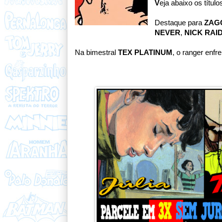
V
eja abaixo os títul
Destaque para
ZAG
NEVER
,
NICK RAI
Na bimestral
TEX PLATINUM
, o ranger enfr