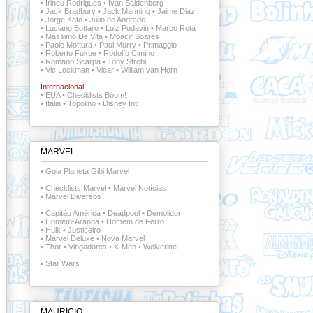
•
Irineu Rodrigues
•
Ivan Saidenberg
•
Jack Bradbury
•
Jack Manning
•
Jaime Diaz
•
Jorge Kato
•
Júlio de Andrade
•
Luciano Bottaro
•
Luiz Podavin
•
Marco Rota
•
Massimo De Vita
•
Moacir Soares
•
Paolo Mottura
•
Paul Murry
•
Primaggio
•
Roberto Fukue
•
Rodolfo Cimino
•
Romano Scarpa
•
Tony Strobl
•
Vic Lockman
•
Vicar
•
William van Horn
Internacional:
•
EUA
•
Checklists Boom!
•
Itália
•
Topolino
•
Disney Intl
MARVEL
•
Guia Planeta Gibi Marvel
•
Checklists Marvel
•
Marvel Notícias
•
Marvel Diversos
•
Capitão América
•
Deadpool
•
Demolidor
•
Homem-Aranha
•
Homem de Ferro
•
Hulk
•
Justiceiro
•
Marvel Deluxe
•
Nova Marvel
•
Thor
•
Vingadores
•
X-Men
•
Wolverine
•
Star Wars
MAURICIO