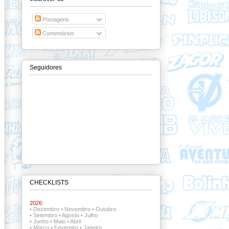
Postagens
Comentários
Seguidores
CHECKLISTS
2026:
•
Dezembro
•
Novembro
•
Outubro
•
Setembro
•
Agosto
•
Julho
•
Junho
•
Maio
•
Abril
•
Março
•
Fevereiro
•
Janeiro