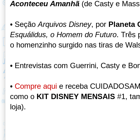
Aconteceu Amanhã
(de Casty e Massi
• Seção
Arquivos Disney
, por
Planeta 
Esquálidus, o Homem do Futuro
. Três
o homenzinho surgido nas tiras de Wal
• Entrevistas com Guerrini, Casty e Bonf
•
Compre aqui
e receba CUIDADOSA
como o
KIT DISNEY MENSAIS
#1, ta
loja).