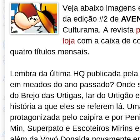
Veja abaixo imagens 
da edição #2 de
AVE
Culturama.
A revista
p
loja
com a caixa de c
quatro títulos mensais.
Lembra da última HQ publicada pela
em meados do ano passado? Onde s
do Brejo das Urtigas, lar do Urtigão 
história a que eles se referem lá. 
protagonizada pelo caipira e por Pe
Min, Superpato e Escoteiros Mirins 
além da Vovó Donalda novamente em