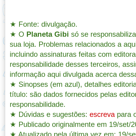
★ Fonte: divulgação
.
★ O
Planeta Gibi
só se responsabiliz
sua loja. Problemas relacionados a aqu
incluindo assinaturas feitas com editora
responsabilidade desses terceiros, as
informação aqui divulgada acerca dess
★ Sinopses (em azul), detalhes
editori
título: são dados fornecidos pelas edito
responsabilidade.
★
Dúvidas e sugestões:
escreva
para o
★
Publicado originalmente em 19/set/2
★ Atualizado pela última vez em: 19/se