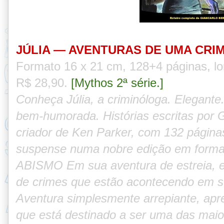
JÚLIA — AVENTURAS DE UMA CRI
Formato 1
6 x 21 cm, 128+4 páginas, l
R$ 28,90
.
[Mythos 2ª série.]
Conheça Júlia, a criminóloga. Elegante.
bem-humorada. Histórias escritas por Gi
criador de Ken Parker, com 132 página
suspense numa nobre edição em form
ABISMO Em sua aventura de estreia, el
de crimes que estão acontecendo em su
Aventura simplesmente arrepiante, a
que está destinado a ser uma das maior