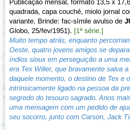
Publicação mensal, formato 13,5 x 17,
quadrada, capa couché, miolo jornal
co
variante. Brinde: fac-símile avulso de
J
Globo, 25/fev/1951).
[1ª série.]
Muito tempo atrás, enquanto percorria
Oeste, quatro jovens amigos se depa
índios sioux em perseguição a uma me
era Tex Willer, que bravamente salva a 
daquele momento, o destino de Tex e o
intrinsicamente ligado na pessoa da pr
segredo do tesouro sagrado. Anos mais
uma mensagem com um pedido de ajuda
seu socorro, junto com Carson, Jack Tig