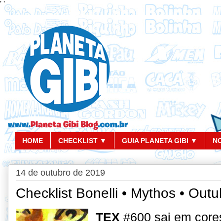
'
'
HOME
CHECKLIST ▼
GUIA PLANETA GIBI ▼
N
14 de outubro de 2019
Checklist Bonelli • Mythos • Out
TEX
#600 sai em cores