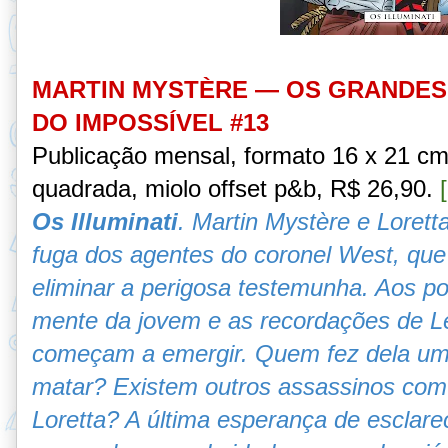
MARTIN MYSTÈRE —
OS GRANDES
DO IMPOSSÍVEL #13
Publicação mensal, formato 16 x 21 c
quadrada, miolo offset p&b
, R$ 26,90
.
Os Illuminati
. Martin Mystère e Loret
fuga dos agentes do coronel West, qu
eliminar a perigosa testemunha. Aos p
mente da jovem e as recordações de Le
começam a emergir. Quem fez dela um
matar? Existem outros assassinos com
Loretta? A última esperança de esclare