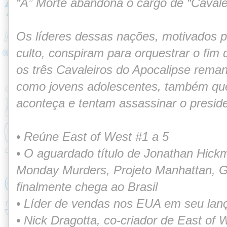
“A” Morte abandona o cargo de
“Cavale
Os líderes dessas nações, motivados p
culto, conspiram para orquestrar o fim
os
três Cavaleiros do Apocalipse rem
como
jovens adolescentes, também que
aconteça e tentam
assassinar o presid
•
Reúne East of West #1 a 5
• O aguardado título de Jonathan Hick
Monday
Murders, Projeto Manhattan, G
finalmente
chega ao Brasil
• Líder de vendas nos EUA em seu la
• Nick Dragotta, co-criador de East of 