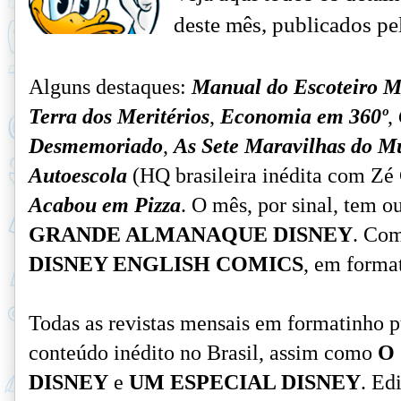
deste mês, publicados p
Alguns destaques:
Manual do Escoteiro M
Terra dos Meritérios
,
Economia em 360º
,
Desmemoriado
,
As Sete Maravilhas do M
Autoescola
(HQ brasileira inédita com Zé
Acabou em Pizza
. O mês, por sinal, tem o
GRANDE ALMANAQUE DISNEY
. Com
DISNEY ENGLISH COMICS
, em forma
Todas as revistas mensais em formatinho 
conteúdo inédito no Brasil, assim como
O
DISNEY
e
UM ESPECIAL DISNEY
. Ed