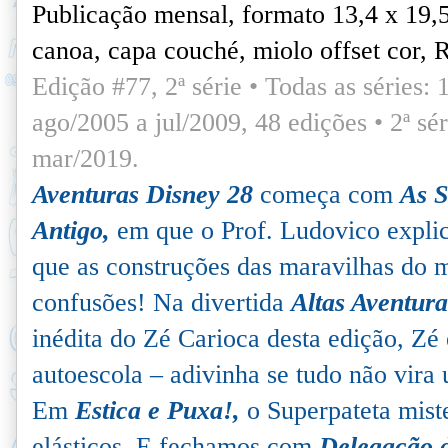
Publicação mensal, formato 13,4 x 19,
canoa, capa couché, miolo offset cor, 
Edição #77, 2ª série • Todas as séries: 1
ago/2005 a jul/2009, 48 edições •
2ª sé
mar/2019.
Aventuras Disney 28
começa com
As 
Antigo,
em que o Prof. Ludovico explic
que as construções das maravilhas do 
confusões! Na divertida
Altas Aventura
inédita do Zé Carioca desta edição, Z
autoescola – adivinha se tudo não vira
Em
Estica e Puxa!,
o Superpateta mist
elásticos. E fechamos com
Delegação 