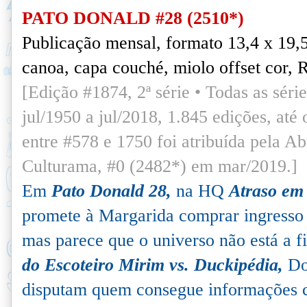
PATO DONALD #28 (2510*)
Publicação mensal, formato 13,4 x 19,
canoa, capa couché, miolo offset cor, 
[Edição #1874, 2ª série • Todas as séries
jul/1950 a jul/2018, 1.845 edições, at
entre #578 e 1750 foi atribuída pela A
Culturama
, #0 (2482*) em mar/2019.]
Em
Pato Donald 28,
na HQ
Atraso em
promete à Margarida comprar ingresso
mas parece que o universo não está a 
do Escoteiro Mirim vs. Duckipédia,
Do
disputam quem consegue informações c