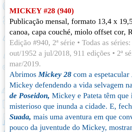
MICKEY #28 (940)
Publicação mensal, formato 13,4 x 19,
canoa, capa couché, miolo offset cor, 
Edição #940, 2ª série • Todas as séries: 
out/1952 a jul/2018, 911 edições •
2ª sé
mar/2019.
Abrimos
Mickey 28
com a espetacular
Mickey defendendo a vida selvagem na
de Poseidon,
Mickey e Pateta têm que
misterioso que inunda a cidade. E, fec
Suada,
mais uma aventura em que con
pouco da juventude do Mickey, mostra