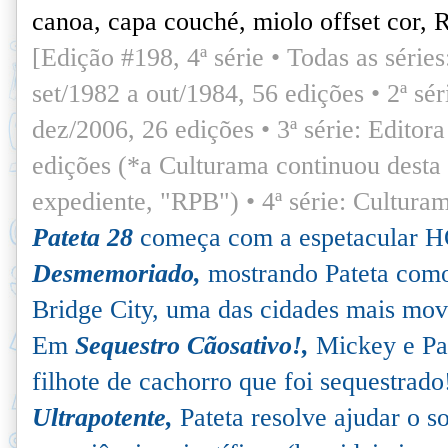
canoa, capa couché, miolo offset cor, 
[Edição #198, 4ª série • Todas as séries:
set/1982 a out/1984, 56 edições •
2
ª sé
dez/2006, 26 edições •
3
ª série: Editor
edições (*a Culturama continuou desta
expediente, "RPB") •
4
ª série: Cultura
Pateta 28
começa com a espetacular 
Desmemoriado,
mostrando Pateta como
Bridge City, uma das cidades mais mov
Em
Sequestro Cãosativo!,
Mickey e Pa
filhote de cachorro que foi sequestrad
Ultrapotente,
Pateta resolve ajudar o 