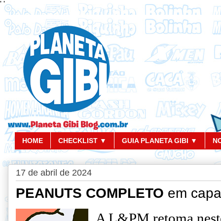
'
'
HOME
CHECKLIST ▼
GUIA PLANETA GIBI ▼
N
17 de abril de 2024
PEANUTS COMPLETO
em capa 
A L&PM retoma neste