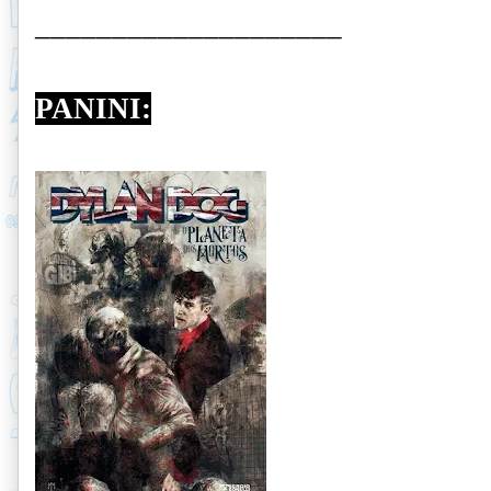
____________________
PANINI: