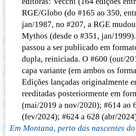
editoras: Vecchi (164 edições ent
RGE/Globo (do #165 ao 350, entr
jan/1987, no #207, a RGE mudou
Mythos (desde o #351, jan/1999).
passou a ser publicado em format
dupla, reiniciada. O #600 (out/2
capa variante (em ambos os format
Edições lançadas originalmente e
reeditadas posteriormente em for
(mai/2019 a nov/2020); #614 ao 
(fev/2024); #624 a 628 (abr/2024
Em Montana, perto das nascentes do 