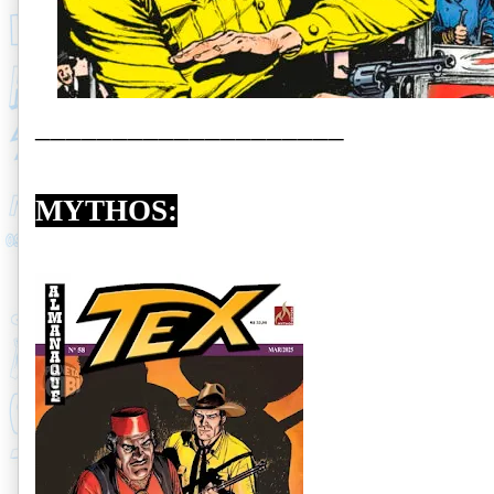
____________________
MYTHOS: