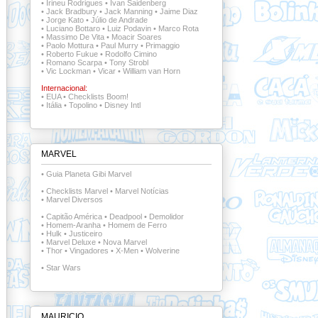
•
Irineu Rodrigues
•
Ivan Saidenberg
•
Jack Bradbury
•
Jack Manning
•
Jaime Diaz
•
Jorge Kato
•
Júlio de Andrade
•
Luciano Bottaro
•
Luiz Podavin
•
Marco Rota
•
Massimo De Vita
•
Moacir Soares
•
Paolo Mottura
•
Paul Murry
•
Primaggio
•
Roberto Fukue
•
Rodolfo Cimino
•
Romano Scarpa
•
Tony Strobl
•
Vic Lockman
•
Vicar
•
William van Horn
Internacional:
•
EUA
•
Checklists Boom!
•
Itália
•
Topolino
•
Disney Intl
MARVEL
•
Guia Planeta Gibi Marvel
•
Checklists Marvel
•
Marvel Notícias
•
Marvel Diversos
•
Capitão América
•
Deadpool
•
Demolidor
•
Homem-Aranha
•
Homem de Ferro
•
Hulk
•
Justiceiro
•
Marvel Deluxe
•
Nova Marvel
•
Thor
•
Vingadores
•
X-Men
•
Wolverine
•
Star Wars
MAURICIO