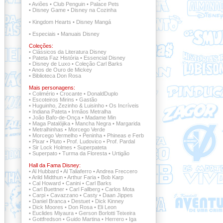
•
Aviões
•
Club Penguin
•
Palace Pets
•
Disney Game
•
Disney na Cozinha
•
Kingdom Hearts
•
Disney Mangá
•
Especiais
•
Manuais Disney
Coleções:
•
Clássicos da Literatura Disney
•
Pateta Faz História
•
Essencial Disney
•
Disney de Luxo
•
Coleção Carl Barks
•
Anos de Ouro de Mickey
•
Biblioteca Don Rosa
Mais personagens:
•
Colimério
•
Crocante
•
DonaldDuplo
•
Escoteiros Mirins
•
Gastão
•
Huguinho, Zezinho & Luisinho
•
Os Incríveis
•
Indiana Pateta
•
Irmãos Metralha
•
João Bafo-de-Onça
•
Madame Min
•
Maga Patalójika
•
Mancha Negra
•
Margarida
•
Metralhinhas
•
Morcego Verde
•
Morcego Vermelho
•
Peninha
•
Phineas e Ferb
•
Pixar
•
Pluto
•
Prof. Ludovico
•
Prof. Pardal
•
Sir Lock Holmes
•
Superpateta
•
Superpato
•
Turma da Floresta
•
Urtigão
Hall da Fama Disney:
•
Al Hubbard
•
Al Taliaferro
•
Andrea Freccero
•
Arild Midthun
•
Arthur Faria
•
Bob Karp
•
Cal Howard
•
Canini
•
Carl Barks
•
Carl Buettner
•
Carl Fallberg
•
Carlos Mota
•
Carpi
•
Cavazzano
•
Casty
•
Daan Jippes
•
Daniel Branca
•
Destuet
•
Dick Kinney
•
Dick Moores
•
Don Rosa
•
Eli Leon
•
Euclides Miyaura
•
Gerson Borlotti Teixeira
•
Gottfredson
•
Guido Martina
•
Herrero
•
Iga