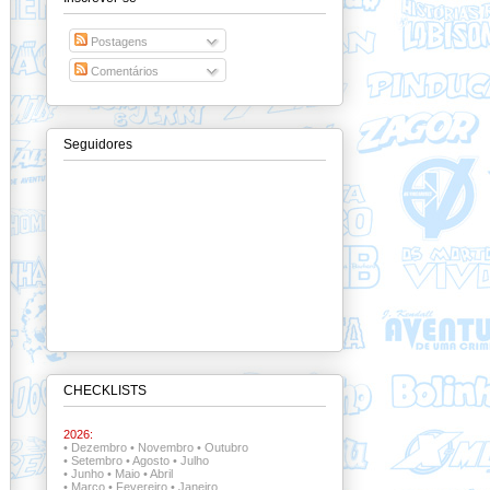
Postagens
Comentários
Seguidores
CHECKLISTS
2026:
•
Dezembro
•
Novembro
•
Outubro
•
Setembro
•
Agosto
•
Julho
•
Junho
•
Maio
•
Abril
•
Março
•
Fevereiro
•
Janeiro