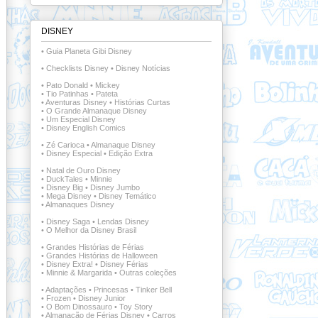
DISNEY
•
Guia Planeta Gibi Disney
•
Checklists Disney
•
Disney Notícias
•
Pato Donald
•
Mickey
•
Tio Patinhas
•
Pateta
•
Aventuras Disney
•
Histórias Curtas
•
O Grande Almanaque Disney
•
Um Especial Disney
•
Disney English Comics
•
Zé Carioca
•
Almanaque Disney
•
Disney Especial
•
Edição Extra
•
Natal de Ouro Disney
•
DuckTales
•
Minnie
•
Disney Big
•
Disney Jumbo
•
Mega Disney
•
Disney Temático
•
Almanaques Disney
•
Disney Saga
•
Lendas Disney
•
O Melhor da Disney Brasil
•
Grandes Histórias de Férias
•
Grandes Histórias de Halloween
•
Disney Extra!
•
Disney Férias
•
Minnie & Margarida
•
Outras coleções
•
Adaptações
•
Princesas
•
Tinker Bell
•
Frozen
•
Disney Junior
•
O Bom Dinossauro
•
Toy Story
•
Almanacão de Férias Disney
•
Carros