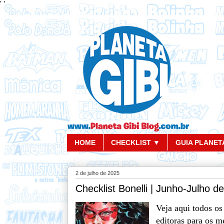
'
'
HOME
CHECKLIST ▼
GUIA PLANETA
2 de julho de 2025
Checklist Bonelli | Junho-Julho d
V
eja aqui todos os
editoras para os m