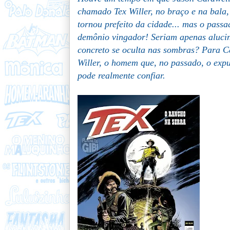
chamado Tex Willer, no braço e na bala,
tornou prefeito da cidade... mas o pass
demônio vingador! Seriam apenas aluci
concreto se oculta nas sombras? Para Ca
Willer, o homem que, no passado, o exp
pode realmente confiar.