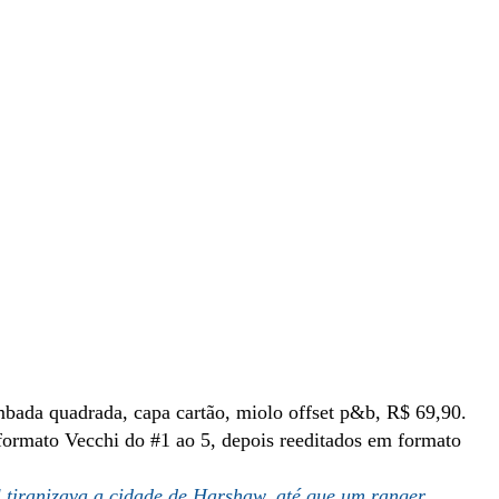
mbada quadrada, capa cartão, miolo offset p&b, R$ 69,90.
formato Vecchi do #1 ao 5, depois reeditados em formato
tiranizava a cidade de Harshaw, até que um ranger