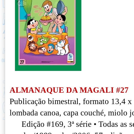
ALMANAQUE DA MAGALI #27
Publicação bimestral, formato 13,4 x
lombada canoa, capa couché, miolo jo
Edição #169, 3ª série • Todas as s