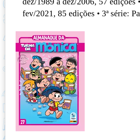
dez/1989 a dez/2006, 57 edições • 
fev/2021, 85 edições • 3ª série: P