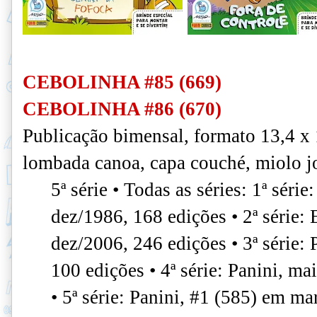
CEBOLINHA #85 (669)
CEBOLINHA #86 (670)
Publicação bimensal, formato 13,4 x
lombada canoa, capa couché, miolo jo
5ª série • Todas as séries: 1ª série
dez/1986, 168 edições • 2ª série:
dez/2006, 246 edições • 3ª série: 
100 edições • 4ª série: Panini, m
• 5ª série: Panini, #1 (585) em ma