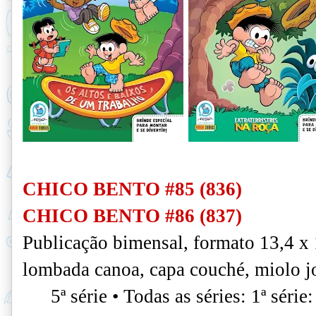
CHICO BENTO #85 (836)
CHICO BENTO #86 (837)
Publicação bimensal, formato 13,4 x
lombada canoa, capa couché, miolo jo
5ª série • Todas as séries: 1ª séri