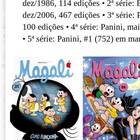
dez/1986, 114 edições • 2ª série:
dez/2006, 467 edições • 3ª série: 
100 edições • 4ª série: Panini, m
• 5ª série: Panini, #1 (752) em ma