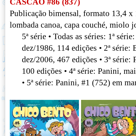
CASCÃO #86 (837)
Publicação bimensal, formato 13,4 x
lombada canoa, capa couché, miolo jo
5ª série • Todas as séries: 1ª séri
dez/1986, 114 edições • 2ª série:
dez/2006, 467 edições • 3ª série: 
100 edições • 4ª série: Panini, m
• 5ª série: Panini, #1 (752) em ma