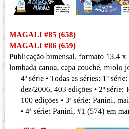
MAGALI #85 (658)
MAGALI #86 (659)
Publicação bimensal, formato 13,4 x
lombada canoa, capa couché, miolo jo
4ª série • Todas as séries: 1ª séri
dez/2006, 403 edições • 2ª série: 
100 edições • 3ª série: Panini, m
• 4ª série: Panini, #1 (574) em ma