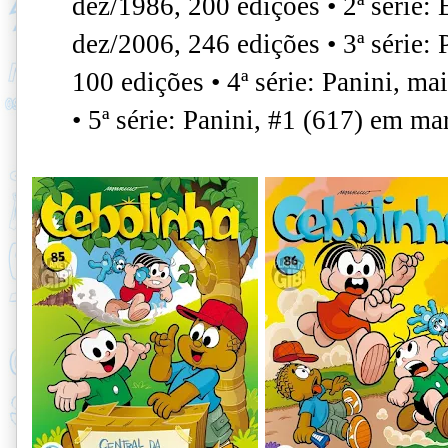
dez/1986, 200 edições • 2ª série:
dez/2006, 246 edições • 3ª série: 
100 edições • 4ª série: Panini, m
• 5ª série: Panini, #1 (617) em ma