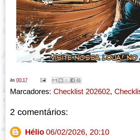
às
00:17
Marcadores:
Checklist 202602
,
Checklis
2 comentários:
Hélio
06/02/2026, 20:10