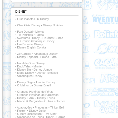
DISNEY
•
Guia Planeta Gibi Disney
•
Checklists Disney
•
Disney Notícias
•
Pato Donald
•
Mickey
•
Tio Patinhas
•
Pateta
•
Aventuras Disney
•
Histórias Curtas
•
O Grande Almanaque Disney
•
Um Especial Disney
•
Disney English Comics
•
Zé Carioca
•
Almanaque Disney
•
Disney Especial
•
Edição Extra
•
Natal de Ouro Disney
•
DuckTales
•
Minnie
•
Disney Big
•
Disney Jumbo
•
Mega Disney
•
Disney Temático
•
Almanaques Disney
•
Disney Saga
•
Lendas Disney
•
O Melhor da Disney Brasil
•
Grandes Histórias de Férias
•
Grandes Histórias de Halloween
•
Disney Extra!
•
Disney Férias
•
Minnie & Margarida
•
Outras coleções
•
Adaptações
•
Princesas
•
Tinker Bell
•
Frozen
•
Disney Junior
•
O Bom Dinossauro
•
Toy Story
•
Almanacão de Férias Disney
•
Carros