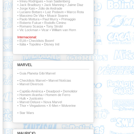
•
Irineu Rodrigues
•
Ivan Saidenberg
•
Jack Bradbury
•
Jack Manning
•
Jaime Diaz
•
Jorge Kato
•
Júlio de Andrade
•
Luciano Bottaro
•
Luiz Podavin
•
Marco Rota
•
Massimo De Vita
•
Moacir Soares
•
Paolo Mottura
•
Paul Murry
•
Primaggio
•
Roberto Fukue
•
Rodolfo Cimino
•
Romano Scarpa
•
Tony Strobl
•
Vic Lockman
•
Vicar
•
William van Horn
Internacional:
•
EUA
•
Checklists Boom!
•
Itália
•
Topolino
•
Disney Intl
MARVEL
•
Guia Planeta Gibi Marvel
•
Checklists Marvel
•
Marvel Notícias
•
Marvel Diversos
•
Capitão América
•
Deadpool
•
Demolidor
•
Homem-Aranha
•
Homem de Ferro
•
Hulk
•
Justiceiro
•
Marvel Deluxe
•
Nova Marvel
•
Thor
•
Vingadores
•
X-Men
•
Wolverine
•
Star Wars
MAURICIO