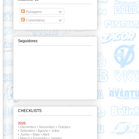
Postagens
Comentários
Seguidores
CHECKLISTS
2026:
•
Dezembro
•
Novembro
•
Outubro
•
Setembro
•
Agosto
•
Julho
•
Junho
•
Maio
•
Abril
•
Março
•
Fevereiro
•
Janeiro