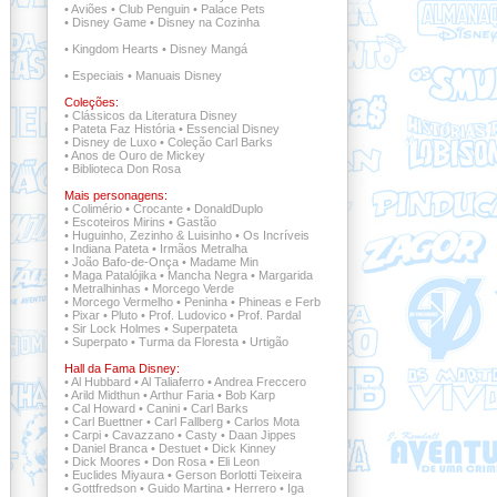
•
Aviões
•
Club Penguin
•
Palace Pets
•
Disney Game
•
Disney na Cozinha
•
Kingdom Hearts
•
Disney Mangá
•
Especiais
•
Manuais Disney
Coleções:
•
Clássicos da Literatura Disney
•
Pateta Faz História
•
Essencial Disney
•
Disney de Luxo
•
Coleção Carl Barks
•
Anos de Ouro de Mickey
•
Biblioteca Don Rosa
Mais personagens:
•
Colimério
•
Crocante
•
DonaldDuplo
•
Escoteiros Mirins
•
Gastão
•
Huguinho, Zezinho & Luisinho
•
Os Incríveis
•
Indiana Pateta
•
Irmãos Metralha
•
João Bafo-de-Onça
•
Madame Min
•
Maga Patalójika
•
Mancha Negra
•
Margarida
•
Metralhinhas
•
Morcego Verde
•
Morcego Vermelho
•
Peninha
•
Phineas e Ferb
•
Pixar
•
Pluto
•
Prof. Ludovico
•
Prof. Pardal
•
Sir Lock Holmes
•
Superpateta
•
Superpato
•
Turma da Floresta
•
Urtigão
Hall da Fama Disney:
•
Al Hubbard
•
Al Taliaferro
•
Andrea Freccero
•
Arild Midthun
•
Arthur Faria
•
Bob Karp
•
Cal Howard
•
Canini
•
Carl Barks
•
Carl Buettner
•
Carl Fallberg
•
Carlos Mota
•
Carpi
•
Cavazzano
•
Casty
•
Daan Jippes
•
Daniel Branca
•
Destuet
•
Dick Kinney
•
Dick Moores
•
Don Rosa
•
Eli Leon
•
Euclides Miyaura
•
Gerson Borlotti Teixeira
•
Gottfredson
•
Guido Martina
•
Herrero
•
Iga