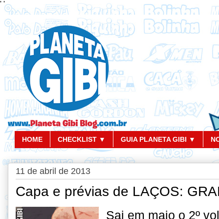
'
'
HOME
CHECKLIST ▼
GUIA PLANETA GIBI ▼
N
11 de abril de 2013
Capa e prévias de LAÇOS: GR
Sai em maio o 2º v