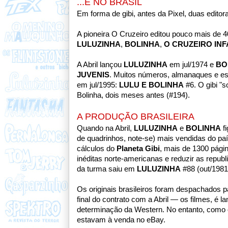
...E NO BRASIL
Em forma de gibi, antes da Pixel, duas edito
A pioneira O Cruzeiro editou pouco mais de 400
LULUZINHA
,
BOLINHA
,
O CRUZEIRO INF
A Abril lançou
LULUZINHA
em jul/1974 e
BO
JUVENIS
. Muitos números, almanaques e espe
em jul/1995:
LULU E BOLINHA
#6. O gibi "s
Bolinha, dois meses antes (#194).
A PRODUÇÃO BRASILEIRA
Quando na Abril,
LULUZINHA
e
BOLINHA
fi
de quadrinhos, note-se) mais vendidas do país
cálculos do
Planeta Gibi
,
mais de 1300 págin
inéditas norte-americanas e reduzir as repub
da turma saiu em
LULUZINHA
#88 (out/1981
Os originais brasileiros foram despachados p
final do contrato com a Abril — os filmes, é l
determinação da Western. No entanto, como
estavam à venda no eBay.