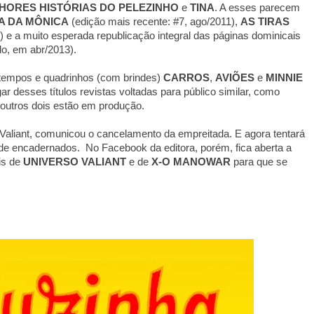
HORES HISTÓRIAS DO PELEZINHO
e
TINA
. A esses parecem
A DA MÔNICA
(edição mais recente: #7, ago/2011),
AS TIRAS
) e a muito esperada republicação integral das páginas dominicais
do, em abr/2013).
atempos e quadrinhos (com brindes)
CARROS
,
AVIÕES
e
MINNIE
ar desses títulos revistas voltadas para público similar, como
outros dois estão em produção.
aliant, comunicou o cancelamento da empreitada. E agora tentará
de encadernados. No Facebook da editora, porém, fica aberta a
is de
UNIVERSO VALIANT
e de
X-O MANOWAR
para que se