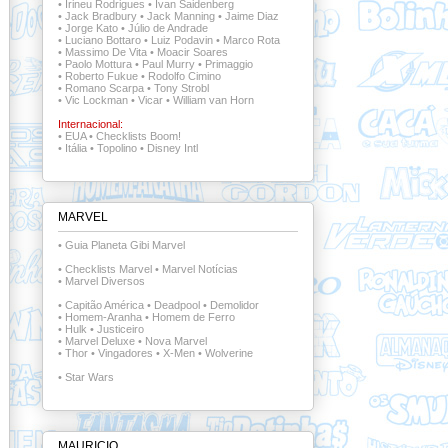
•
Irineu Rodrigues
•
Ivan Saidenberg
•
Jack Bradbury
•
Jack Manning
•
Jaime Diaz
•
Jorge Kato
•
Júlio de Andrade
•
Luciano Bottaro
•
Luiz Podavin
•
Marco Rota
•
Massimo De Vita
•
Moacir Soares
•
Paolo Mottura
•
Paul Murry
•
Primaggio
•
Roberto Fukue
•
Rodolfo Cimino
•
Romano Scarpa
•
Tony Strobl
•
Vic Lockman
•
Vicar
•
William van Horn
Internacional:
•
EUA
•
Checklists Boom!
•
Itália
•
Topolino
•
Disney Intl
MARVEL
•
Guia Planeta Gibi Marvel
•
Checklists Marvel
•
Marvel Notícias
•
Marvel Diversos
•
Capitão América
•
Deadpool
•
Demolidor
•
Homem-Aranha
•
Homem de Ferro
•
Hulk
•
Justiceiro
•
Marvel Deluxe
•
Nova Marvel
•
Thor
•
Vingadores
•
X-Men
•
Wolverine
•
Star Wars
MAURICIO