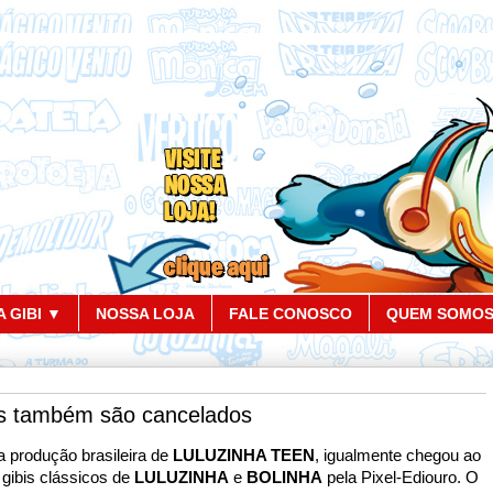
 GIBI ▼
NOSSA LOJA
FALE CONOSCO
QUEM SOMO
s também são cancelados
 produção brasileira de
LULUZINHA TEEN
, igualmente chegou ao
 gibis clássicos de
LULUZINHA
e
BOLINHA
pela Pixel-Ediouro. O