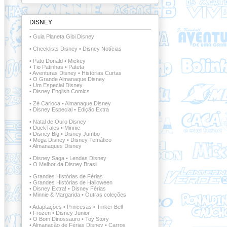
DISNEY
•
Guia Planeta Gibi Disney
•
Checklists Disney
•
Disney Notícias
•
Pato Donald
•
Mickey
•
Tio Patinhas
•
Pateta
•
Aventuras Disney
•
Histórias Curtas
•
O Grande Almanaque Disney
•
Um Especial Disney
•
Disney English Comics
•
Zé Carioca
•
Almanaque Disney
•
Disney Especial
•
Edição Extra
•
Natal de Ouro Disney
•
DuckTales
•
Minnie
•
Disney Big
•
Disney Jumbo
•
Mega Disney
•
Disney Temático
•
Almanaques Disney
•
Disney Saga
•
Lendas Disney
•
O Melhor da Disney Brasil
•
Grandes Histórias de Férias
•
Grandes Histórias de Halloween
•
Disney Extra!
•
Disney Férias
•
Minnie & Margarida
•
Outras coleções
•
Adaptações
•
Princesas
•
Tinker Bell
•
Frozen
•
Disney Junior
•
O Bom Dinossauro
•
Toy Story
•
Almanacão de Férias Disney
•
Carros