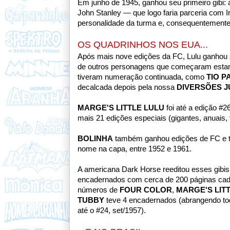
Em junho de 1945, ganhou seu primeiro gibi:
John Stanley — que logo faria parceria com Ir
personalidade da turma e, consequentemente,
OS QUADRINHOS NOS EUA...
Após mais nove edições da FC, Lulu ganhou s
de outros personagens que começaram estamp
tiveram numeração continuada, como
TIO P
decalcada depois pela nossa
DIVERSÕES J
MARGE'S LITTLE LULU
foi até a edição #
mais 21 edições especiais (gigantes, anuais,
BOLINHA
também ganhou edições de FC e tev
nome na capa, entre 1952 e 1961.
A americana Dark Horse reeditou esses gibis 
encadernados com cerca de 200 páginas ca
números de
FOUR COLOR
,
MARGE'S LIT
TUBBY
teve 4 encadernados (abrangendo to
até o #24, set/1957).