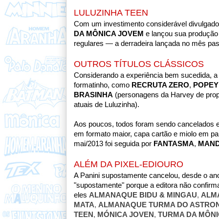
LULUZINHA TEEN
Com um investimento considerável divulgado p
DA MÔNICA JOVEM
e lançou sua produção 
regulares — a derradeira lançada no mês pa
OUTROS TÍTULOS CLÁSSICOS
Considerando a experiência bem sucedida, a P
formatinho, como
RECRUTA ZERO
,
POPEY
BRASINHA
(personagens da Harvey de prop
atuais de Luluzinha).
Aos poucos, todos foram sendo cancelados 
em formato maior, capa cartão e miolo em pa
mai/2013 foi seguida por
FANTASMA
,
MAN
ALÉM DA PIXEL-EDIOURO
A Panini supostamente cancelou, desde o ano
"supostamente" porque a editora não confirm
eles
ALMANAQUE BIDU & MINGAU
,
ALM
MATA
,
ALMANAQUE TURMA DO ASTRO
TEEN
,
MÓNICA JOVEN
,
TURMA DA MÔNI