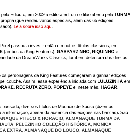
ela Ediouro, em 2009 a editora entrou no filão aberto pela
TURMA
própria (que rendeu vários especiais, além das 65 edições
ssado).
Leia sobre isso aqui
.
ixel passou a investir então em outros títulos clássicos, em
E
(ambos da King Features),
GASPARZINHO
,
RIQUINHO
e
riedade da DreamWorks Classics, também detentora dos direitos
e os personagens da King Features começaram a ganhar edições
pel couché. Assim, essa experiência iniciada com
LULUZINHA
em
DRAKE
,
RECRUTA ZERO
,
POPEYE
e, neste mês,
HAGAR
.
 passado, diversos títulos de Mauricio de Sousa (dizemos
a a informação, apesar da ausência das edições nas bancas). São
ANAQUE PITECO & HORÁCIO
,
ALMANAQUE TURMA DA
NAUTA
,
PELEZINHO COLEÇÃO HISTÓRICA
,
MONICA
CA EXTRA
,
ALMANAQUE DO LOUCO
,
ALMANAQUE