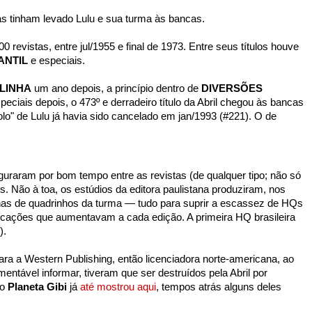
ras tinham levado Lulu e sua turma às bancas.
 revistas, entre jul/1955 e final de 1973. Entre seus títulos houve
ANTIL
e especiais.
LINHA
um ano depois, a princípio dentro de
DIVERSÕES
ciais depois, o 473º e derradeiro título da Abril chegou às bancas
olo" de Lulu já havia sido cancelado em jan/1993 (#221). O de
guraram por bom tempo entre as revistas (de qualquer tipo; não só
. Não à toa, os estúdios da editora paulistana produziram, nos
as de quadrinhos da turma — tudo para suprir a escassez de HQs
licações que aumentavam a cada edição. A primeira HQ brasileira
).
ara a Western Publishing, então licenciadora norte-americana, ao
amentável informar, tiveram que ser destruídos pela Abril por
 o
Planeta Gibi
já
até mostrou aqui
, tempos atrás alguns deles