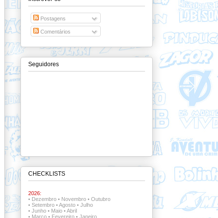
Postagens
Comentários
Seguidores
CHECKLISTS
2026:
•
Dezembro
•
Novembro
•
Outubro
•
Setembro
•
Agosto
•
Julho
•
Junho
•
Maio
•
Abril
•
Março
•
Fevereiro
•
Janeiro