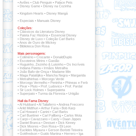
•
Aviões
•
Club Penguin
•
Palace Pets
•
Disney Game
•
Disney na Cozinha
•
Kingdom Hearts
•
Disney Mangá
•
Especiais
•
Manuais Disney
Coleções:
•
Clássicos da Literatura Disney
•
Pateta Faz História
•
Essencial Disney
•
Disney de Luxo
•
Coleção Carl Barks
•
Anos de Ouro de Mickey
•
Biblioteca Don Rosa
Mais personagens:
•
Colimério
•
Crocante
•
DonaldDuplo
•
Escoteiros Mirins
•
Gastão
•
Huguinho, Zezinho & Luisinho
•
Os Incríveis
•
Indiana Pateta
•
Irmãos Metralha
•
João Bafo-de-Onça
•
Madame Min
•
Maga Patalójika
•
Mancha Negra
•
Margarida
•
Metralhinhas
•
Morcego Verde
•
Morcego Vermelho
•
Peninha
•
Phineas e Ferb
•
Pixar
•
Pluto
•
Prof. Ludovico
•
Prof. Pardal
•
Sir Lock Holmes
•
Superpateta
•
Superpato
•
Turma da Floresta
•
Urtigão
Hall da Fama Disney:
•
Al Hubbard
•
Al Taliaferro
•
Andrea Freccero
•
Arild Midthun
•
Arthur Faria
•
Bob Karp
•
Cal Howard
•
Canini
•
Carl Barks
•
Carl Buettner
•
Carl Fallberg
•
Carlos Mota
•
Carpi
•
Cavazzano
•
Casty
•
Daan Jippes
•
Daniel Branca
•
Destuet
•
Dick Kinney
•
Dick Moores
•
Don Rosa
•
Eli Leon
•
Euclides Miyaura
•
Gerson Borlotti Teixeira
•
Gottfredson
•
Guido Martina
•
Herrero
•
Iga