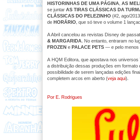
HISTORINHAS DE UMA PÁGINA
,
AS MEL
se juntar
AS TIRAS CLÁSSICAS DA TURM
CLÁSSICAS DO PELEZINHO
(#2, ago/2013
de
HORÁRIO
, que só teve o volume 1 lança
A Abril cancelou as revistas Disney de pass
& MARGARIDA
. No entanto, entraram no lug
FROZEN
e
PALACE PETS
— e pelo menos 
A HQM Editora, que apostava nos universos V
a distribuição dessas produções em formato 
possibilidade de serem lançadas edições fina
completem arcos em aberto (
veja aqui
).
Por E. Rodrigues