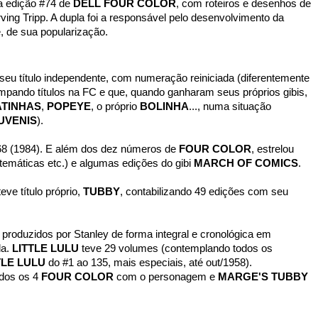
 a edição #74 de
DELL FOUR COLOR
, com
roteiros e desenhos de
ving Tripp. A dupla foi a responsável pelo desenvolvimento da
 de sua popularização.
eu título independente, com numeração reiniciada (diferentemente
ando títulos na FC e que, quando ganharam seus próprios gibis,
ATINHAS
,
POPEYE
, o próprio
BOLINHA
..., numa situação
UVENIS
).
268 (1984). E além dos dez números de
FOUR COLOR
, estrelou
 temáticas etc.) e algumas edições do gibi
MARCH OF COMICS
.
e título próprio,
TUBBY
, contabilizando 49 edições com seu
produzidos por Stanley de forma integral e cronológica em
da.
LITTLE LULU
teve 29 volumes (contemplando todos os
TLE LULU
do #1 ao 135, mais especiais, até out/1958).
dos os 4
FOUR COLOR
com o personagem e
MARGE'S TUBBY