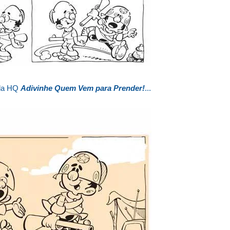
 da HQ
Adivinhe Quem Vem para Prender!
...