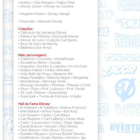
•
Aviões
•
Club Penguin
•
Palace Pets
•
Disney Game
•
Disney na Cozinha
•
Kingdom Hearts
•
Disney Mangá
•
Especiais
•
Manuais Disney
Coleções:
•
Clássicos da Literatura Disney
•
Pateta Faz História
•
Essencial Disney
•
Disney de Luxo
•
Coleção Carl Barks
•
Anos de Ouro de Mickey
•
Biblioteca Don Rosa
Mais personagens:
•
Colimério
•
Crocante
•
DonaldDuplo
•
Escoteiros Mirins
•
Gastão
•
Huguinho, Zezinho & Luisinho
•
Os Incríveis
•
Indiana Pateta
•
Irmãos Metralha
•
João Bafo-de-Onça
•
Madame Min
•
Maga Patalójika
•
Mancha Negra
•
Margarida
•
Metralhinhas
•
Morcego Verde
•
Morcego Vermelho
•
Peninha
•
Phineas e Ferb
•
Pixar
•
Pluto
•
Prof. Ludovico
•
Prof. Pardal
•
Sir Lock Holmes
•
Superpateta
•
Superpato
•
Turma da Floresta
•
Urtigão
Hall da Fama Disney:
•
Al Hubbard
•
Al Taliaferro
•
Andrea Freccero
•
Arild Midthun
•
Arthur Faria
•
Bob Karp
•
Cal Howard
•
Canini
•
Carl Barks
•
Carl Buettner
•
Carl Fallberg
•
Carlos Mota
•
Carpi
•
Cavazzano
•
Casty
•
Daan Jippes
•
Daniel Branca
•
Destuet
•
Dick Kinney
•
Dick Moores
•
Don Rosa
•
Eli Leon
•
Euclides Miyaura
•
Gerson Borlotti Teixeira
•
Gottfredson
•
Guido Martina
•
Herrero
•
Iga