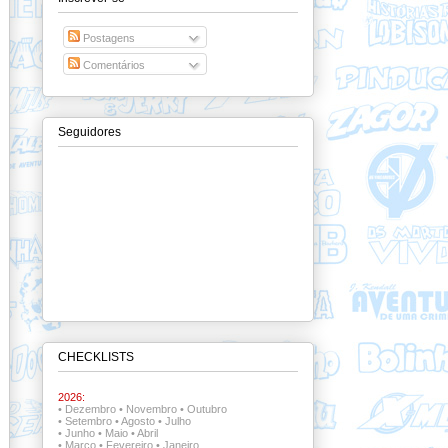
Postagens
Comentários
Seguidores
CHECKLISTS
2026:
•
Dezembro
•
Novembro
•
Outubro
•
Setembro
•
Agosto
•
Julho
•
Junho
•
Maio
•
Abril
•
Março
•
Fevereiro
•
Janeiro