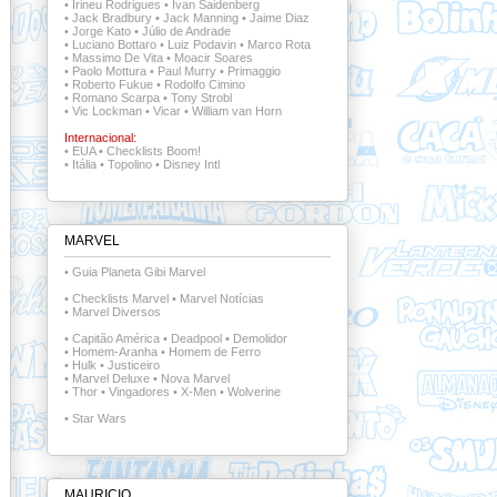
•
Irineu Rodrigues
•
Ivan Saidenberg
•
Jack Bradbury
•
Jack Manning
•
Jaime Diaz
•
Jorge Kato
•
Júlio de Andrade
•
Luciano Bottaro
•
Luiz Podavin
•
Marco Rota
•
Massimo De Vita
•
Moacir Soares
•
Paolo Mottura
•
Paul Murry
•
Primaggio
•
Roberto Fukue
•
Rodolfo Cimino
•
Romano Scarpa
•
Tony Strobl
•
Vic Lockman
•
Vicar
•
William van Horn
Internacional:
•
EUA
•
Checklists Boom!
•
Itália
•
Topolino
•
Disney Intl
MARVEL
•
Guia Planeta Gibi Marvel
•
Checklists Marvel
•
Marvel Notícias
•
Marvel Diversos
•
Capitão América
•
Deadpool
•
Demolidor
•
Homem-Aranha
•
Homem de Ferro
•
Hulk
•
Justiceiro
•
Marvel Deluxe
•
Nova Marvel
•
Thor
•
Vingadores
•
X-Men
•
Wolverine
•
Star Wars
MAURICIO