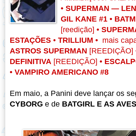
•
SUPERMAN — LEN
GIL KANE #1 •
BATM
[reedição]
•
SUPERMA
ESTAÇÕES
•
TRILLIUM •
mais cap
ASTROS SUPERMAN
[REEDIÇÃO]
DEFINITIVA
[REEDIÇÃO]
•
ESCALP
•
VAMPIRO AMERICANO #8
Em maio, a Panini deve lançar os s
CYBORG
e de
BATGIRL E AS AVE