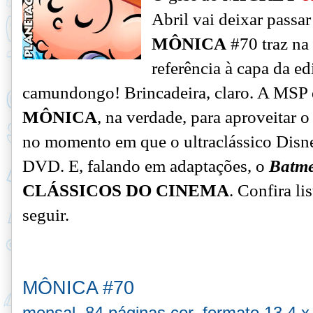
Abril vai deixar pass
MÔNICA
#70 traz na
referência à capa da ed
camundongo! Brincadeira, claro. A MSP 
MÔNICA
, na verdade, para aproveitar 
no momento em que o ultraclássico Disne
DVD. E, falando em adaptações, o
Batm
CLÁSSICOS DO CINEMA
. Confira li
seguir.
MÔNICA #70
mensal, 84 páginas cor, formato 13,4 