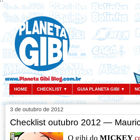
'
'
HOME
CHECKLIST ▼
GUIA PLANETA GIBI ▼
N
3 de outubro de 2012
Checklist outubro 2012 — Mauri
O gibi do
MICKEY
c