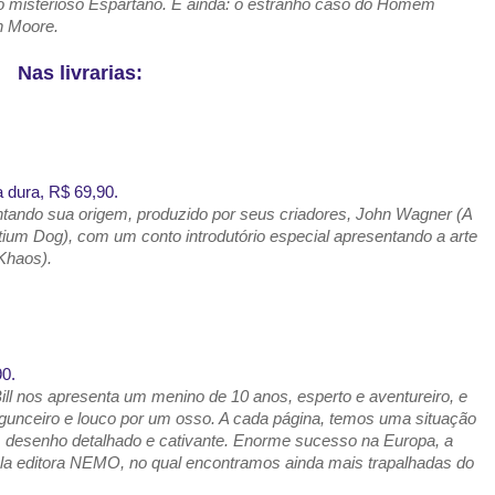
 do misterioso Espartano. E ainda: o estranho caso do Homem
n Moore.
Nas livrarias:
 dura,
R$ 69,90.
tando sua origem, produzido por seus criadores, John Wagner (A
ntium Dog), com um conto introdutório especial apresentando a arte
Khaos).
0.
Bill nos apresenta um menino de 10 anos, esperto e aventureiro, e
gunceiro e louco por um osso. A cada página, temos uma situação
 desenho detalhado e cativante. Enorme sucesso na Europa, a
pela editora NEMO, no qual encontramos ainda mais trapalhadas do