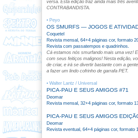
versa. Esta edição traz ainda mais três 
CONTRABANDISTA.
• Peyo
OS SMURFS — JOGOS E ATIVIDAD
Coquetel
Revista mensal, 64+4 páginas cor, formato 20,
Revista com passatempos e quadrinhos.
Cá estamos nós smurfando mais uma vez! E a
com seus feitiços malignos! Nesta edição, v
de criar, e irá se divertir bastante com a g
a fazer um lindo cofrinho de garrafa PET.
• Walter Lantz / Universal
PICA-PAU E SEUS AMIGOS #71
Deomar
Revista
mensal, 32+4 páginas cor, formato 1
PICA-PAU E SEUS AMIGOS EDIÇÃ
Deomar
Revista
eventual, 64+4 páginas cor, formato 