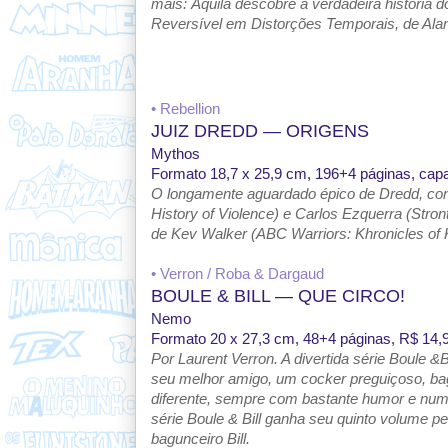
mais: Áquila descobre a verdadeira história
Reversível em Distorções Temporais, de Ala
• Rebellion
JUIZ DREDD — ORIGENS
Mythos
Formato 18,7 x 25,9 cm, 196+4 páginas, capa
O longamente aguardado épico de Dredd, con
History of Violence) e Carlos Ezquerra (Stro
de Kev Walker (ABC Warriors: Khronicles of 
• Verron / Roba & Dargaud
BOULE & BILL — QUE CIRCO!
Nemo
Formato 20 x 27,3 cm, 48+4 páginas,
R$ 14,9
Por Laurent Verron. A divertida série Boule &
seu melhor amigo, um cocker preguiçoso, ba
diferente, sempre com bastante humor e num
série Boule & Bill ganha seu quinto volume 
bagunceiro Bill.