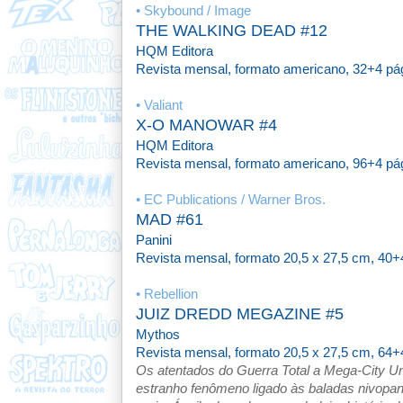
• Skybound / Image
THE WALKING DEAD #12
HQM Editora
Revista mensal,
formato americano,
32+4 pág
• Valiant
X-O MANOWAR #4
HQM Editora
Revista
mensal, formato americano, 96+4 pági
• EC Publications / Warner Bros.
MAD #61
Panini
Revista mensal,
formato 20,5 x 27,5 cm,
40+4
• Rebellion
JUIZ DREDD MEGAZINE #5
Mythos
Revista mensal, formato 20,5 x 27,5 cm, 64+
Os atentados do Guerra Total a Mega-City Um
estranho fenômeno ligado às baladas nivopa