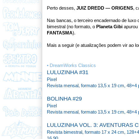
Perto desses,
JUIZ DREDD — ORIGENS
, 
Nas bancas, o terceiro encadernado de lux
bimestral (no formato, o
Planeta Gibi
apurou 
FANTASMA
).
Mais a seguir (e atualizações podem vir ao l
• DreamWorks Classics
LULUZINHA #31
Pixel
Revista mensal,
formato 13,5 x 19 cm,
48+4 
BOLINHA #29
Pixel
Revista mensal,
formato 13,5 x 19 cm,
48+4 
LULUZINHA VOL. 3: AVENTURAS 
Revista bimestral, formato 17 x 24 cm, 128+
16,90.