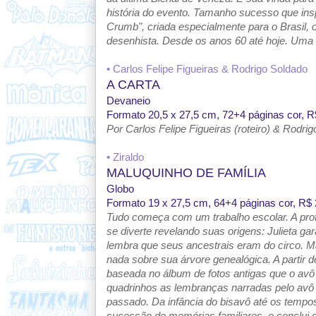
história do evento. Tamanho sucesso que ins
Crumb", criada especialmente para o Brasil,
desenhista. Desde os anos 60 até hoje. Uma 
• Carlos Felipe Figueiras & Rodrigo Soldado
A CARTA
Devaneio
Formato 20,5 x 27,5 cm, 72+4 páginas cor, R
Por Carlos Felipe Figueiras (roteiro) & Rodri
• Ziraldo
MALUQUINHO DE FAMÍLIA
Globo
Formato 19 x 27,5 cm, 64+4 páginas cor, R$ 
Tudo começa com um trabalho escolar. A prof
se diverte revelando suas origens: Julieta g
lembra que seus ancestrais eram do circo. M
nada sobre sua árvore genealógica. A partir d
baseada no álbum de fotos antigas que o avô
quadrinhos as lembranças narradas pelo avô 
passado. Da infância do bisavô até os tempo
sucessão de memórias familiares, e conclui