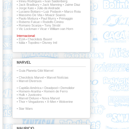
•
Irineu Rodrigues
•
Ivan Saidenberg
•
Jack Bradbury
•
Jack Manning
•
Jaime Diaz
•
Jorge Kato
•
Júlio de Andrade
•
Luciano Bottaro
•
Luiz Podavin
•
Marco Rota
•
Massimo De Vita
•
Moacir Soares
•
Paolo Mottura
•
Paul Murry
•
Primaggio
•
Roberto Fukue
•
Rodolfo Cimino
•
Romano Scarpa
•
Tony Strobl
•
Vic Lockman
•
Vicar
•
William van Horn
Internacional:
•
EUA
•
Checklists Boom!
•
Itália
•
Topolino
•
Disney Intl
MARVEL
•
Guia Planeta Gibi Marvel
•
Checklists Marvel
•
Marvel Notícias
•
Marvel Diversos
•
Capitão América
•
Deadpool
•
Demolidor
•
Homem-Aranha
•
Homem de Ferro
•
Hulk
•
Justiceiro
•
Marvel Deluxe
•
Nova Marvel
•
Thor
•
Vingadores
•
X-Men
•
Wolverine
•
Star Wars
MAURICIO