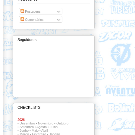
Postagens
Comentários
Seguidores
CHECKLISTS
2026:
•
Dezembro
•
Novembro
•
Outubro
•
Setembro
•
Agosto
•
Julho
•
Junho
•
Maio
•
Abril
•
Março
•
Fevereiro
•
Janeiro