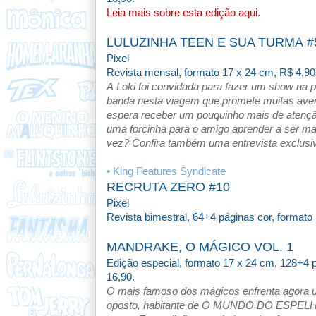
Leia mais sobre esta edição aqui
.
LULUZINHA TEEN E SUA TURMA #
Pixel
Revista
mensal
,
formato 17 x 24 cm, R$ 4,90
A Loki foi convidada para fazer um show na
banda nesta viagem que promete muitas avent
espera receber um pouquinho mais de atençã
uma forcinha para o amigo aprender a ser ma
vez? Confira também uma entrevista exclu
• King Features Syndicate
RECRUTA ZERO #10
Pixel
Revista bimestral, 64+4 páginas cor, formato 
MANDRAKE, O MÁGICO VOL. 1
Edição especial, formato 17 x 24 cm, 128+4
16,90.
O mais famoso dos mágicos enfrenta agora um
oposto, habitante de O MUNDO DO ESPELHO, 