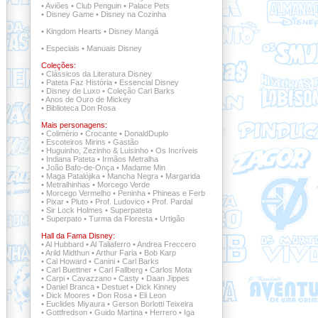
•
Aviões
•
Club Penguin
•
Palace Pets
•
Disney Game
•
Disney na Cozinha
•
Kingdom Hearts
•
Disney Mangá
•
Especiais
•
Manuais Disney
Coleções:
•
Clássicos da Literatura Disney
•
Pateta Faz História
•
Essencial Disney
•
Disney de Luxo
•
Coleção Carl Barks
•
Anos de Ouro de Mickey
•
Biblioteca Don Rosa
Mais personagens:
•
Colimério
•
Crocante
•
DonaldDuplo
•
Escoteiros Mirins
•
Gastão
•
Huguinho, Zezinho & Luisinho
•
Os Incríveis
•
Indiana Pateta
•
Irmãos Metralha
•
João Bafo-de-Onça
•
Madame Min
•
Maga Patalójika
•
Mancha Negra
•
Margarida
•
Metralhinhas
•
Morcego Verde
•
Morcego Vermelho
•
Peninha
•
Phineas e Ferb
•
Pixar
•
Pluto
•
Prof. Ludovico
•
Prof. Pardal
•
Sir Lock Holmes
•
Superpateta
•
Superpato
•
Turma da Floresta
•
Urtigão
Hall da Fama Disney:
•
Al Hubbard
•
Al Taliaferro
•
Andrea Freccero
•
Arild Midthun
•
Arthur Faria
•
Bob Karp
•
Cal Howard
•
Canini
•
Carl Barks
•
Carl Buettner
•
Carl Fallberg
•
Carlos Mota
•
Carpi
•
Cavazzano
•
Casty
•
Daan Jippes
•
Daniel Branca
•
Destuet
•
Dick Kinney
•
Dick Moores
•
Don Rosa
•
Eli Leon
•
Euclides Miyaura
•
Gerson Borlotti Teixeira
•
Gottfredson
•
Guido Martina
•
Herrero
•
Iga