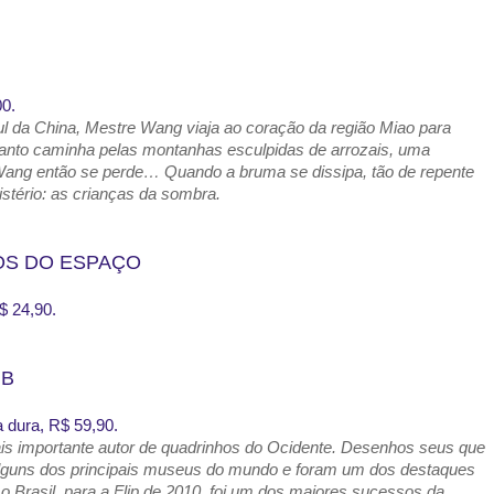
0.
ul da China, Mestre Wang viaja ao coração da região Miao para
nquanto caminha pelas montanhas esculpidas de arrozais, uma
ang então se perde… Quando a bruma se dissipa, tão de repente
istério: as crianças da sombra.
OS DO ESPAÇO
$ 24,90.
MB
 dura, R$ 59,90.
s importante autor de quadrinhos do Ocidente. Desenhos seus que
lguns dos principais museus do mundo e foram um dos destaques
o Brasil, para a Flip de 2010, foi um dos maiores sucessos da