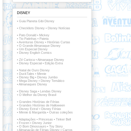
DISNEY
•
Guia Planeta Gibi Disney
•
Checklists Disney
•
Disney Notícias
•
Pato Donald
•
Mickey
•
Tio Patinhas
•
Pateta
•
Aventuras Disney
•
Histórias Curtas
•
O Grande Almanaque Disney
•
Um Especial Disney
•
Disney English Comics
•
Zé Carioca
•
Almanaque Disney
•
Disney Especial
•
Edição Extra
•
Natal de Ouro Disney
•
DuckTales
•
Minnie
•
Disney Big
•
Disney Jumbo
•
Mega Disney
•
Disney Temático
•
Almanaques Disney
•
Disney Saga
•
Lendas Disney
•
O Melhor da Disney Brasil
•
Grandes Histórias de Férias
•
Grandes Histórias de Halloween
•
Disney Extra!
•
Disney Férias
•
Minnie & Margarida
•
Outras coleções
•
Adaptações
•
Princesas
•
Tinker Bell
•
Frozen
•
Disney Junior
•
O Bom Dinossauro
•
Toy Story
•
Almanacão de Férias Disney
•
Carros