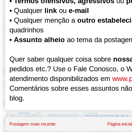
•
Termos ofensivos, agressivos
ou
p
• Qualquer
link
ou
e-mail
• Qualquer menção a
outro estabelec
quadrinhos
•
Assunto alheio
ao tema da postage
Quer saber qualquer coisa sobre
nossa
pedidos etc.? Use o Fale Conosco, o 
atendimento disponibilizados em
www.p
Comentários sobre esses assuntos não
blog.
Postagem mais recente
Página inicia