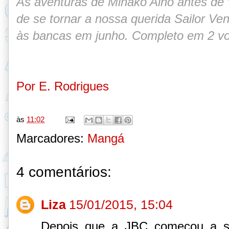
As aventuras de Minako Aino antes de “
de se tornar a nossa querida Sailor Ve
às bancas em junho. Completo em 2 v
Por E. Rodrigues
às
11:02
Marcadores:
Mangá
4 comentários:
Liza
15/01/2015, 15:04
Depois que a JBC começou a set