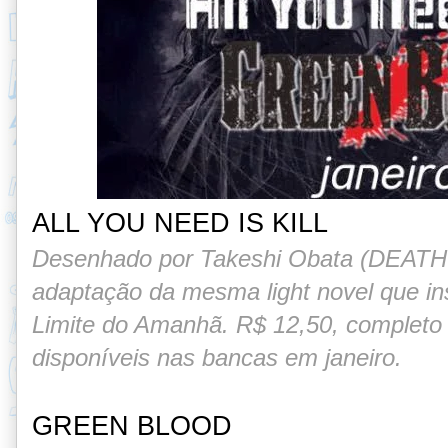
ALL YOU NEED IS KILL
Desenhado por Takeshi Obata (DEAT
adaptação da mesma light novel que in
Limite do Amanhã. R$ 12,50, complet
disponíveis nas bancas em janeiro.
GREEN BLOOD