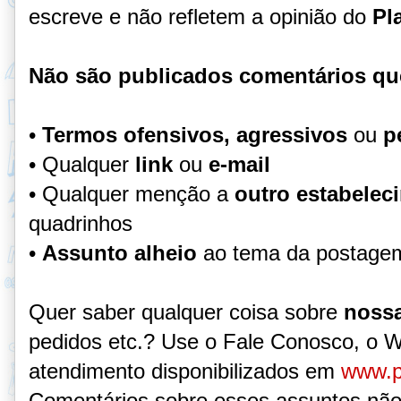
escreve e não refletem a opinião do
Pl
Não são publicados comentários qu
•
Termos ofensivos, agressivos
ou
p
• Qualquer
link
ou
e-mail
• Qualquer menção a
outro estabelec
quadrinhos
•
Assunto alheio
ao tema da postage
Quer saber qualquer coisa sobre
nossa
pedidos etc.? Use o Fale Conosco, o 
atendimento disponibilizados em
www.p
Comentários sobre esses assuntos não