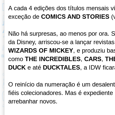
A cada 4 edições dos títulos mensais 
exceção de
COMICS AND STORIES
(
Não há surpresas, ao menos por ora. S
da Disney, arriscou-se a lançar revist
WIZARDS OF MICKEY
, e produziu ba
como
THE INCREDIBLES
,
CARS
,
TH
DUCK
e até
DUCKTALES
, a IDW fica
O reinício da numeração é um desalent
fiéis colecionadores. Mas é expedien
arrebanhar novos.