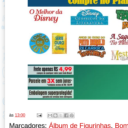
às
13:00
Marcadores:
Álbum de Figurinhas
,
Bom