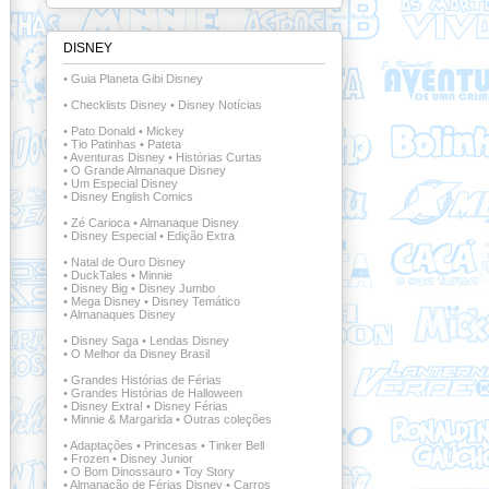
DISNEY
•
Guia Planeta Gibi Disney
•
Checklists Disney
•
Disney Notícias
•
Pato Donald
•
Mickey
•
Tio Patinhas
•
Pateta
•
Aventuras Disney
•
Histórias Curtas
•
O Grande Almanaque Disney
•
Um Especial Disney
•
Disney English Comics
•
Zé Carioca
•
Almanaque Disney
•
Disney Especial
•
Edição Extra
•
Natal de Ouro Disney
•
DuckTales
•
Minnie
•
Disney Big
•
Disney Jumbo
•
Mega Disney
•
Disney Temático
•
Almanaques Disney
•
Disney Saga
•
Lendas Disney
•
O Melhor da Disney Brasil
•
Grandes Histórias de Férias
•
Grandes Histórias de Halloween
•
Disney Extra!
•
Disney Férias
•
Minnie & Margarida
•
Outras coleções
•
Adaptações
•
Princesas
•
Tinker Bell
•
Frozen
•
Disney Junior
•
O Bom Dinossauro
•
Toy Story
•
Almanacão de Férias Disney
•
Carros