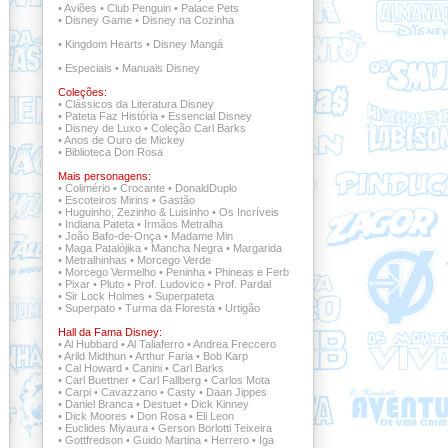
•
Aviões
•
Club Penguin
•
Palace Pets
•
Disney Game
•
Disney na Cozinha
•
Kingdom Hearts
•
Disney Mangá
•
Especiais
•
Manuais Disney
Coleções:
•
Clássicos da Literatura Disney
•
Pateta Faz História
•
Essencial Disney
•
Disney de Luxo
•
Coleção Carl Barks
•
Anos de Ouro de Mickey
•
Biblioteca Don Rosa
Mais personagens:
•
Colimério
•
Crocante
•
DonaldDuplo
•
Escoteiros Mirins
•
Gastão
•
Huguinho, Zezinho & Luisinho
•
Os Incríveis
•
Indiana Pateta
•
Irmãos Metralha
•
João Bafo-de-Onça
•
Madame Min
•
Maga Patalójika
•
Mancha Negra
•
Margarida
•
Metralhinhas
•
Morcego Verde
•
Morcego Vermelho
•
Peninha
•
Phineas e Ferb
•
Pixar
•
Pluto
•
Prof. Ludovico
•
Prof. Pardal
•
Sir Lock Holmes
•
Superpateta
•
Superpato
•
Turma da Floresta
•
Urtigão
Hall da Fama Disney:
•
Al Hubbard
•
Al Taliaferro
•
Andrea Freccero
•
Arild Midthun
•
Arthur Faria
•
Bob Karp
•
Cal Howard
•
Canini
•
Carl Barks
•
Carl Buettner
•
Carl Fallberg
•
Carlos Mota
•
Carpi
•
Cavazzano
•
Casty
•
Daan Jippes
•
Daniel Branca
•
Destuet
•
Dick Kinney
•
Dick Moores
•
Don Rosa
•
Eli Leon
•
Euclides Miyaura
•
Gerson Borlotti Teixeira
•
Gottfredson
•
Guido Martina
•
Herrero
•
Iga