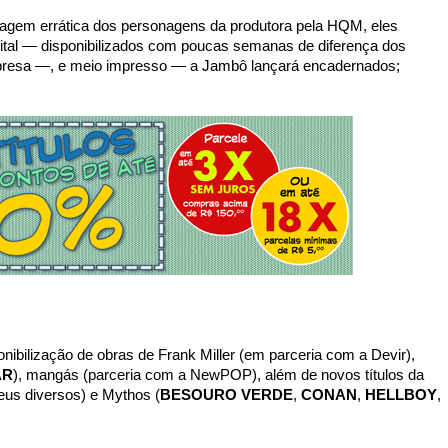
gem errática dos personagens da produtora pela HQM, eles
gital — disponibilizados com poucas semanas de diferença dos
presa —, e m
eio impresso — a Jambô lançará encadernados;
nibilização de obras de Frank Miller (em parceria com a Devir),
AR
), mangás (parceria com a NewPOP), além de novos títulos da
eus diversos) e Mythos (
BESOURO VERDE
,
CONAN
,
HELLBOY
,