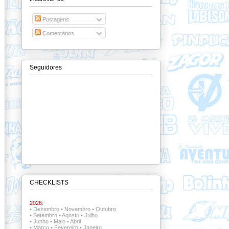
Postagens
Comentários
Seguidores
CHECKLISTS
2026:
•
Dezembro
•
Novembro
•
Outubro
•
Setembro
•
Agosto
•
Julho
•
Junho
•
Maio
•
Abril
•
Março
•
Fevereiro
•
Janeiro