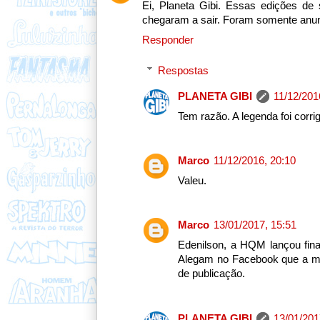
Ei, Planeta Gibi. Essas edições d
chegaram a sair. Foram somente anu
Responder
Respostas
PLANETA GIBI
11/12/201
Tem razão. A legenda foi corrig
Marco
11/12/2016, 20:10
Valeu.
Marco
13/01/2017, 15:51
Edenilson, a HQM lançou fin
Alegam no Facebook que a mud
de publicação.
PLANETA GIBI
13/01/201