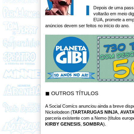
Depois de uma passa
voltarão em
meio di
EUA, promete a em
anúncios devem ser feitos no início do ano.
◼ OUTROS TÍTULOS
A Social Comics anunciou ainda a breve dispo
Nickelodeon (
TARTARUGAS NINJA
,
AVAT
parceria existente com a Nemo (títulos europ
KIRBY GENESIS
,
SOMBRA
).