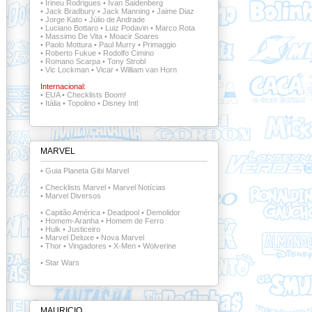
•
Irineu Rodrigues
•
Ivan Saidenberg
•
Jack Bradbury
•
Jack Manning
•
Jaime Diaz
•
Jorge Kato
•
Júlio de Andrade
•
Luciano Bottaro
•
Luiz Podavin
•
Marco Rota
•
Massimo De Vita
•
Moacir Soares
•
Paolo Mottura
•
Paul Murry
•
Primaggio
•
Roberto Fukue
•
Rodolfo Cimino
•
Romano Scarpa
•
Tony Strobl
•
Vic Lockman
•
Vicar
•
William van Horn
Internacional:
•
EUA
•
Checklists Boom!
•
Itália
•
Topolino
•
Disney Intl
MARVEL
•
Guia Planeta Gibi Marvel
•
Checklists Marvel
•
Marvel Notícias
•
Marvel Diversos
•
Capitão América
•
Deadpool
•
Demolidor
•
Homem-Aranha
•
Homem de Ferro
•
Hulk
•
Justiceiro
•
Marvel Deluxe
•
Nova Marvel
•
Thor
•
Vingadores
•
X-Men
•
Wolverine
•
Star Wars
MAURICIO