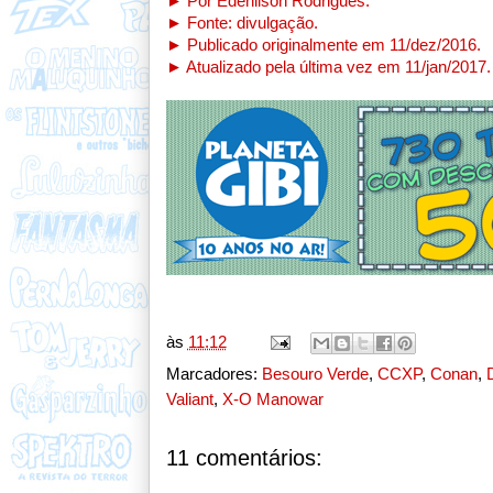
► Por Edenilson Rodrigues.
► Fonte: divulgação
.
► Publicado
originalmente em 11/dez/2016.
► Atualizado pela última vez em 11/jan/2017
.
às
11:12
Marcadores:
Besouro Verde
,
CCXP
,
Conan
,
D
Valiant
,
X-O Manowar
11 comentários: