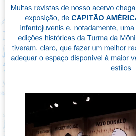
Muitas revistas de nosso acervo chega
exposição, de
CAPITÃO AMÉRI
infantojuvenis e, notadamente, uma
edições históricas da Turma da Môni
tiveram, claro, que fazer um melhor r
adequar o espaço disponível à maior v
estilos