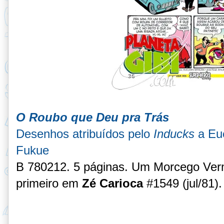
O Roubo que Deu pra Trás
Desenhos atribuídos pelo
Inducks
a Euc
Fukue
B 780212
. 5 páginas. Um Morcego Ver
primeiro em
Zé Carioca
#1549 (jul/81).