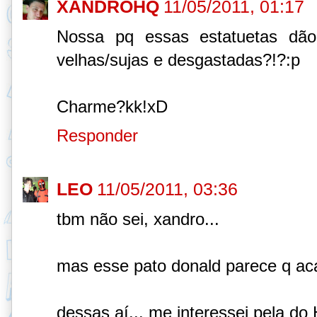
XANDROHQ
11/05/2011, 01:17
Nossa pq essas estatuetas dã
velhas/sujas e desgastadas?!?:p
Charme?kk!xD
Responder
LEO
11/05/2011, 03:36
tbm não sei, xandro...
mas esse pato donald parece q aca
dessas aí... me interessei pela 