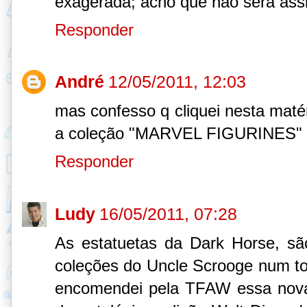
exagerada; acho que não será ass
Responder
André
12/05/2011, 12:03
mas confesso q cliquei nesta maté
a coleção "MARVEL FIGURINES" q a
Responder
Ludy
16/05/2011, 07:28
As estatuetas da Dark Horse, sã
coleções do Uncle Scrooge num tot
encomendei pela TFAW essa nov