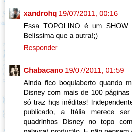
xandrohq
19/07/2011, 00:16
Essa TOPOLINO é um SHOW m
Belíssima que a outra!;)
Responder
Chabacano
19/07/2011, 01:59
Ainda fico boquiaberto quando m
Disney com mais de 100 páginas 
só traz hqs inéditas! Independen
publicado, a Itália merece se
quadrinhos Disney no topo com 
palavra) produção. E não pensem que