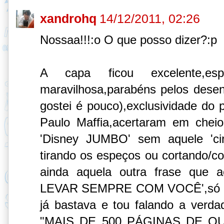
xandrohq
14/12/2011, 02:26
Nossaa!!!:o O que posso dizer?:p
A capa ficou excelente,espet
maravilhosa,parabéns pelos dese
gostei é pouco),exclusividade do p
Paulo Maffia,acertaram em cheio
'Disney JUMBO' sem aquele 'ci
tirando os espeços ou cortando/c
ainda aquela outra frase que
LEVAR SEMPRE COM VOCÊ',só a "
já bastava e tou falando a verdad
"MAIS DE 500 PÁGINAS DE QU