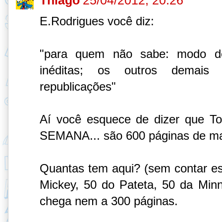
Thiago
25/04/2012, 20:26
E.Rodrigues você diz:
"para quem não sabe: modo d
inéditas; os outros demais 
republicações"
Aí você esquece de dizer que T
SEMANA... são 600 páginas de mate
Quantas tem aqui? (sem contar ess
Mickey, 50 do Pateta, 50 da Minn
chega nem a 300 páginas.