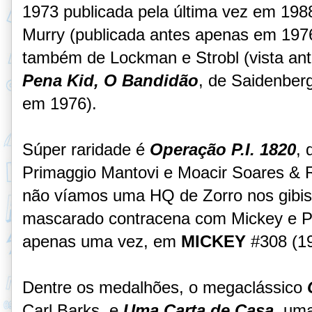
1973 publicada pela última vez em 198
Murry (publicada antes apenas em 197
também de Lockman e Strobl (vista an
Pena Kid, O Bandidão
, de Saidenberg
em 1976).
Súper raridade é
Operação P.I. 1820
, 
Primaggio Mantovi e Moacir Soares & R
não víamos uma HQ de Zorro nos gibis 
mascarado contracena com Mickey e Pa
apenas uma vez, em
MICKEY
#308 (19
Dentre os medalhões, o megaclássico
O
Carl Barks, e
Uma Carta de Casa
, um