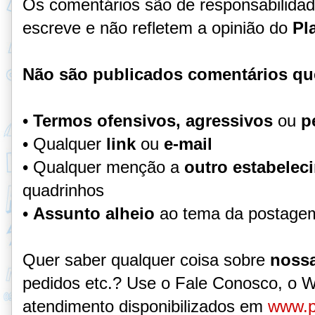
Os comentários são de responsabilida
escreve e não refletem a opinião do
Pl
Não são publicados comentários qu
•
Termos ofensivos, agressivos
ou
p
• Qualquer
link
ou
e-mail
• Qualquer menção a
outro estabelec
quadrinhos
•
Assunto alheio
ao tema da postage
Quer saber qualquer coisa sobre
nossa
pedidos etc.? Use o Fale Conosco, o 
atendimento disponibilizados em
www.p