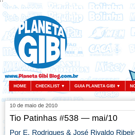
'
'
HOME
CHECKLIST ▼
GUIA PLANETA GIBI ▼
N
10 de maio de 2010
Tio Patinhas #538 — mai/10
Por E. Rodrigues & José Rivaldo Ribei