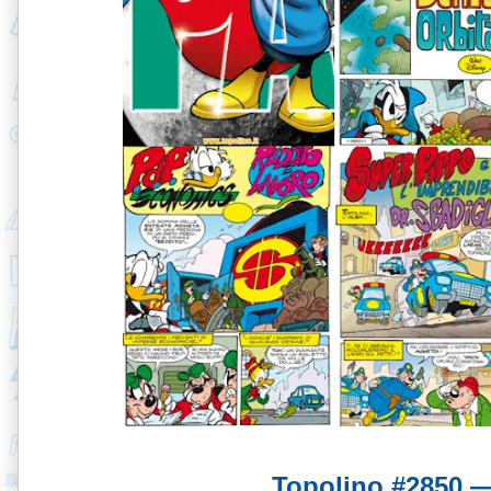
Topolino #2850 —