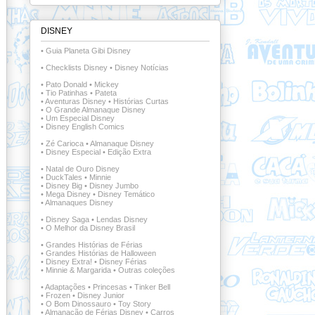
DISNEY
•
Guia Planeta Gibi Disney
•
Checklists Disney
•
Disney Notícias
•
Pato Donald
•
Mickey
•
Tio Patinhas
•
Pateta
•
Aventuras Disney
•
Histórias Curtas
•
O Grande Almanaque Disney
•
Um Especial Disney
•
Disney English Comics
•
Zé Carioca
•
Almanaque Disney
•
Disney Especial
•
Edição Extra
•
Natal de Ouro Disney
•
DuckTales
•
Minnie
•
Disney Big
•
Disney Jumbo
•
Mega Disney
•
Disney Temático
•
Almanaques Disney
•
Disney Saga
•
Lendas Disney
•
O Melhor da Disney Brasil
•
Grandes Histórias de Férias
•
Grandes Histórias de Halloween
•
Disney Extra!
•
Disney Férias
•
Minnie & Margarida
•
Outras coleções
•
Adaptações
•
Princesas
•
Tinker Bell
•
Frozen
•
Disney Junior
•
O Bom Dinossauro
•
Toy Story
•
Almanacão de Férias Disney
•
Carros