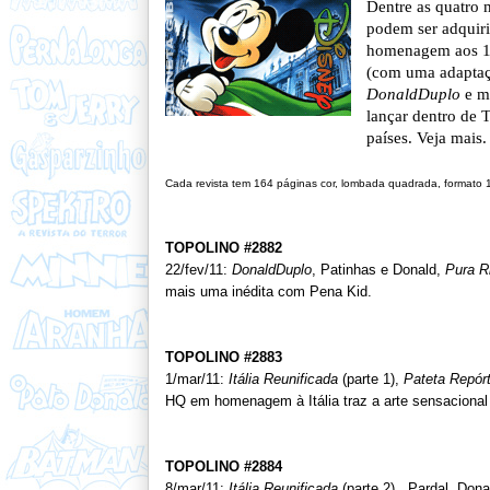
Dentre as quatro 
podem ser adquir
homenagem aos 15
(com uma adapta
DonaldDuplo
e m
lançar dentro de 
países. Veja mais.
Cada revista tem 164 páginas cor, lombada quadrada, formato 
TOPOLINO #2882
22/fev/11:
DonaldDuplo
, Patinhas e Donald,
Pura R
mais uma inédita com Pena Kid.
TOPOLINO #2883
1/mar/11:
Itália Reunificada
(parte 1),
Pateta Repórt
HQ em homenagem à Itália traz a arte sensacional
TOPOLINO #2884
8/mar/11:
Itália Reunificada
(parte 2), Pardal, Dona