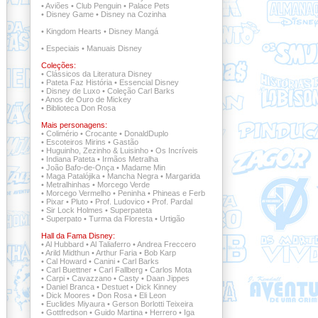
•
Aviões
•
Club Penguin
•
Palace Pets
•
Disney Game
•
Disney na Cozinha
•
Kingdom Hearts
•
Disney Mangá
•
Especiais
•
Manuais Disney
Coleções:
•
Clássicos da Literatura Disney
•
Pateta Faz História
•
Essencial Disney
•
Disney de Luxo
•
Coleção Carl Barks
•
Anos de Ouro de Mickey
•
Biblioteca Don Rosa
Mais personagens:
•
Colimério
•
Crocante
•
DonaldDuplo
•
Escoteiros Mirins
•
Gastão
•
Huguinho, Zezinho & Luisinho
•
Os Incríveis
•
Indiana Pateta
•
Irmãos Metralha
•
João Bafo-de-Onça
•
Madame Min
•
Maga Patalójika
•
Mancha Negra
•
Margarida
•
Metralhinhas
•
Morcego Verde
•
Morcego Vermelho
•
Peninha
•
Phineas e Ferb
•
Pixar
•
Pluto
•
Prof. Ludovico
•
Prof. Pardal
•
Sir Lock Holmes
•
Superpateta
•
Superpato
•
Turma da Floresta
•
Urtigão
Hall da Fama Disney:
•
Al Hubbard
•
Al Taliaferro
•
Andrea Freccero
•
Arild Midthun
•
Arthur Faria
•
Bob Karp
•
Cal Howard
•
Canini
•
Carl Barks
•
Carl Buettner
•
Carl Fallberg
•
Carlos Mota
•
Carpi
•
Cavazzano
•
Casty
•
Daan Jippes
•
Daniel Branca
•
Destuet
•
Dick Kinney
•
Dick Moores
•
Don Rosa
•
Eli Leon
•
Euclides Miyaura
•
Gerson Borlotti Teixeira
•
Gottfredson
•
Guido Martina
•
Herrero
•
Iga