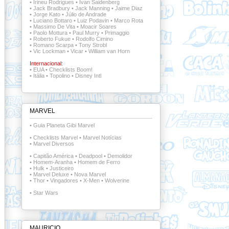
•
Irineu Rodrigues
•
Ivan Saidenberg
•
Jack Bradbury
•
Jack Manning
•
Jaime Diaz
•
Jorge Kato
•
Júlio de Andrade
•
Luciano Bottaro
•
Luiz Podavin
•
Marco Rota
•
Massimo De Vita
•
Moacir Soares
•
Paolo Mottura
•
Paul Murry
•
Primaggio
•
Roberto Fukue
•
Rodolfo Cimino
•
Romano Scarpa
•
Tony Strobl
•
Vic Lockman
•
Vicar
•
William van Horn
Internacional:
•
EUA
•
Checklists Boom!
•
Itália
•
Topolino
•
Disney Intl
MARVEL
•
Guia Planeta Gibi Marvel
•
Checklists Marvel
•
Marvel Notícias
•
Marvel Diversos
•
Capitão América
•
Deadpool
•
Demolidor
•
Homem-Aranha
•
Homem de Ferro
•
Hulk
•
Justiceiro
•
Marvel Deluxe
•
Nova Marvel
•
Thor
•
Vingadores
•
X-Men
•
Wolverine
•
Star Wars
MAURICIO