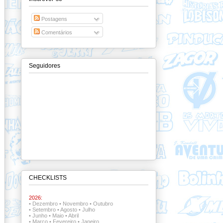
Postagens
Comentários
Seguidores
CHECKLISTS
2026:
•
Dezembro
•
Novembro
•
Outubro
•
Setembro
•
Agosto
•
Julho
•
Junho
•
Maio
•
Abril
•
Março
•
Fevereiro
•
Janeiro