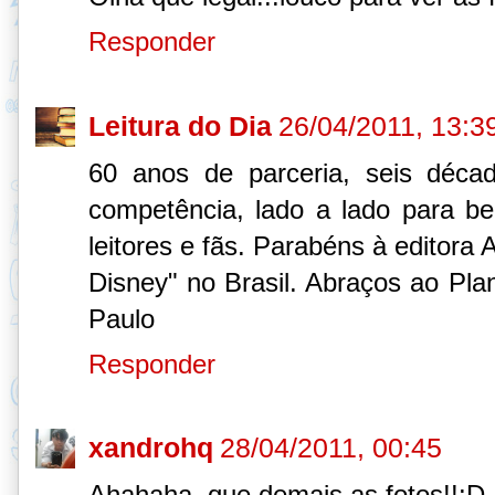
Responder
Leitura do Dia
26/04/2011, 13:3
60 anos de parceria, seis déca
competência, lado a lado para be
leitores e fãs. Parabéns à editora 
Disney" no Brasil. Abraços ao Pla
Paulo
Responder
xandrohq
28/04/2011, 00:45
Ahahaha..que demais as fotos!!:D