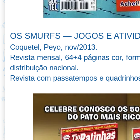
OS SMURFS — JOGOS E ATIVI
Coquetel, Peyo, nov/2013.
Revista mensal, 64+4 páginas cor, form
distribuição nacional.
Revista com passatempos e quadrinho