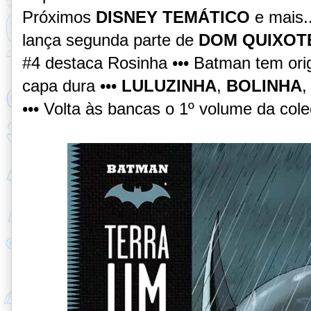
Próximos
DISNEY TEMÁTICO
e mais..
lança segunda parte de
DOM QUIXOT
#4 destaca Rosinha
•••
Batman tem ori
capa dura •••
LULUZINHA
,
BOLINHA
••• Volta às bancas o 1º volume da col