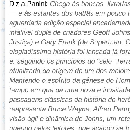
Diz a Panini:
Chega às bancas, livrari
— e às estantes dos batfãs em pouco 
aguardada edição especial encadernad
infalível dupla de criadores Geoff John
Justiça) e Gary Frank (de Superman: O
elogiadíssima história foi lançada lá 
e, seguindo os princípios do “selo” Ter
atualizada da origem de um dos maior
Mantendo o espírito da gênese do H
tempo em que dá uma nova e inusitad
passagens clássicas da história do her
reapresenta Bruce Wayne, Alfred Penn
visão ágil e dinâmica de Johns, um rote
querido pelos leitores, que acabou se t